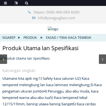
Telpon: 0086-400-089-8280
info@yongyuglass.com
NGAREP
PRODUK
FASAD / TIRAI KACA TEMBOK
Produk Utama lan Spesifikasi
Katrangan singkat:
Utamane kita apik ing:
1) Safety kaca saluran U
2) Kaca
tempered melengkung lan kaca laminasi melengkung;
3) Kaca
pengaman ukuran Jumbo
4) Perunggu, abu-abu muda, kaca
tempered warna abu-abu tua
5) Kaca tempered tebal
12/15/19mm, bening utawa bening banget
6) Kaca cerdas