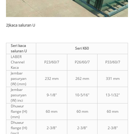
2)
kaca saluran U
Seri kaca
Seri K60
saluran U
LABER
Channel
P23/60/7
P26/60/7
P33/60/7
Kaca
Jembar
pasuryan
232 mm
262 mm
331 mm
(W) (mm)
Jembar
pasuryan
9-1/8"
10-5/16"
13-1/32"
(W) inci
Dhuwur
flange (H)
60 mm
60 mm
60 mm
(mm)
Dhuwur
flange (H)
2-3/8"
2-3/8"
2-3/8"
(inci)