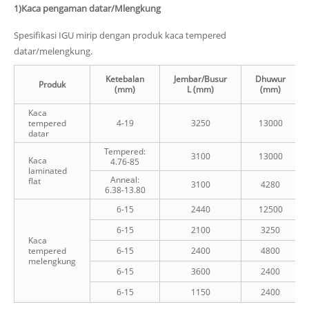
1)
Kaca pengaman datar/Mlengkung
Spesifikasi IGU mirip dengan produk kaca tempered
datar/melengkung.
Ketebalan
Jembar/Busur
Dhuwur
Produk
(mm)
L (mm)
(mm)
Kaca
tempered
4-19
3250
13000
datar
Tempered:
3100
13000
Kaca
4.76-85
laminated
Anneal:
flat
3100
4280
6.38-13.80
6-15
2440
12500
6-15
2100
3250
Kaca
tempered
6-15
2400
4800
melengkung
6-15
3600
2400
6-15
1150
2400