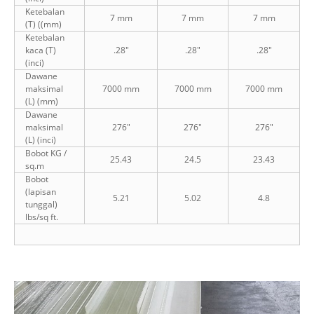
Ketebalan
7 mm
7 mm
7 mm
(T) ((mm)
Ketebalan
kaca (T)
.28"
.28"
.28"
(inci)
Dawane
maksimal
7000 mm
7000 mm
7000 mm
(L) (mm)
Dawane
maksimal
276"
276"
276"
(L) (inci)
Bobot KG /
25.43
24.5
23.43
sq.m
Bobot
(lapisan
5.21
5.02
4.8
tunggal)
lbs/sq ft.