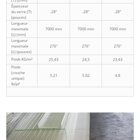
(T) ((mm)
Épaisseur
du verre (T)
.28"
.28"
.28"
(pouces)
Longueur
maximale
7000 mm
7000 mm
7000 mm
(L) (mm)
Longueur
maximale
276"
276"
276"
(L) (pouces)
Poids KG/m²
25,43
24,5
23,43
Poids
(couche
5.21
5.02
4.8
unique)
lb/pi²