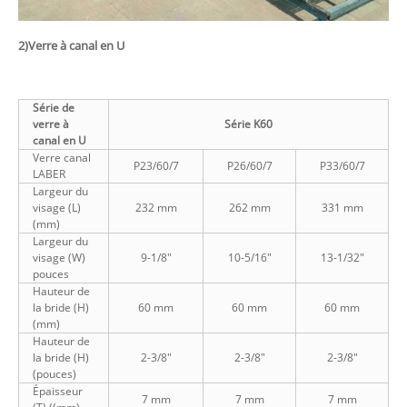
2)
Verre à canal en U
Série de
verre à
Série K60
canal en U
Verre canal
P23/60/7
P26/60/7
P33/60/7
LABER
Largeur du
visage (L)
232 mm
262 mm
331 mm
(mm)
Largeur du
visage (W)
9-1/8"
10-5/16"
13-1/32"
pouces
Hauteur de
la bride (H)
60 mm
60 mm
60 mm
(mm)
Hauteur de
la bride (H)
2-3/8"
2-3/8"
2-3/8"
(pouces)
Épaisseur
7 mm
7 mm
7 mm