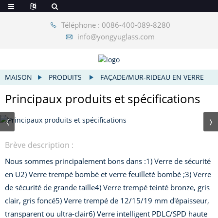
Téléphone : 0086-400-089-8280
info@yongyuglass.com
MAISON
PRODUITS
FAÇADE/MUR-RIDEAU EN VERRE
Principaux produits et spécifications
Brève description :
Nous sommes principalement bons dans :
1) Verre de sécurité
en U
2) Verre trempé bombé et verre feuilleté bombé ;
3) Verre
de sécurité de grande taille
4) Verre trempé teinté bronze, gris
clair, gris foncé
5) Verre trempé de 12/15/19 mm d'épaisseur,
transparent ou ultra-clair
6) Verre intelligent PDLC/SPD haute