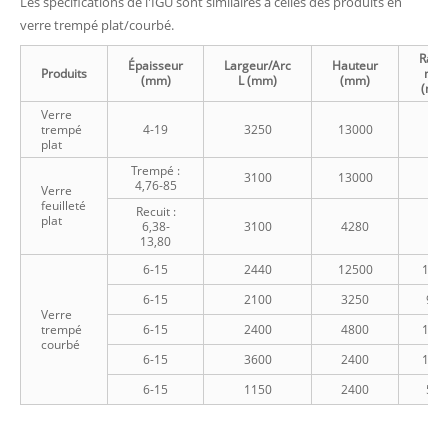
Les spécifications de l'IGU sont similaires à celles des produits en
verre trempé plat/courbé.
Rayo
Épaisseur
Largeur/Arc
Hauteur
Produits
min.
(mm)
L (mm)
(mm)
(mm
Verre
trempé
4-19
3250
13000
plat
Trempé :
3100
13000
4,76-85
Verre
feuilleté
Recuit :
plat
6,38-
3100
4280
13,80
6-15
2440
12500
120
6-15
2100
3250
900
Verre
trempé
6-15
2400
4800
150
courbé
6-15
3600
2400
150
6-15
1150
2400
500