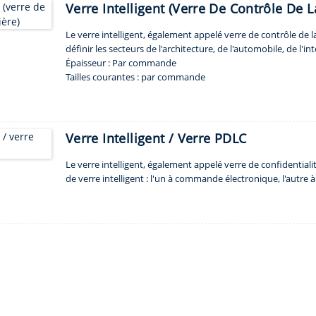
Verre Intelligent (verre De Contrôle De 
Le verre intelligent, également appelé verre de contrôle de 
définir les secteurs de l'architecture, de l'automobile, de l'i
Épaisseur : Par commande
Tailles courantes : par commande
Mots-clés : Par commande
MOQ: 1 pièces
Application : Cloison, salle de douche, balcon, fenêtres etc.
Délai de livraison : deux semaines
Verre Intelligent / Verre PDLC
Le verre intelligent, également appelé verre de confidential
de verre intelligent : l'un à commande électronique, l'autre