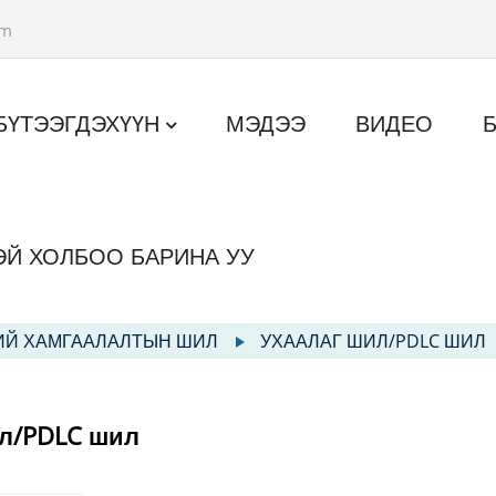
om
БҮТЭЭГДЭХҮҮН
МЭДЭЭ
ВИДЕО
ЭЙ ХОЛБОО БАРИНА УУ
ИЙ ХАМГААЛАЛТЫН ШИЛ
УХААЛАГ ШИЛ/PDLC ШИЛ
ил/PDLC шил