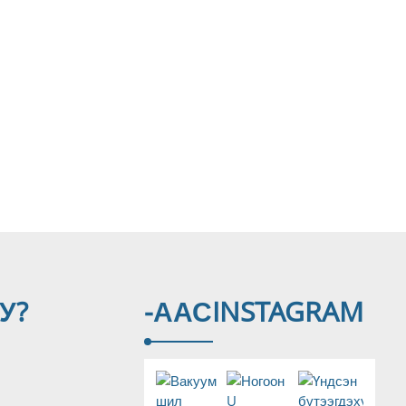
У?
-ААС
INSTAGRAM