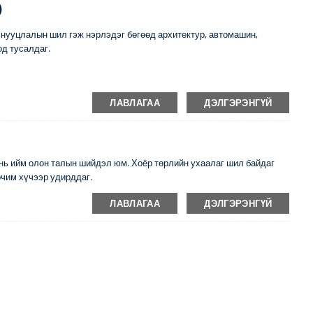
)
 нууцлалын шил гэж нэрлэдэг бөгөөд архитектур, автомашин,
д тусалдаг.
ЛАВЛАГАА
ДЭЛГЭРЭНГҮЙ
г нь ийм олон талын шийдэл юм. Хоёр төрлийн ухаалаг шил байдаг
рчим хүчээр удирддаг.
ЛАВЛАГАА
ДЭЛГЭРЭНГҮЙ