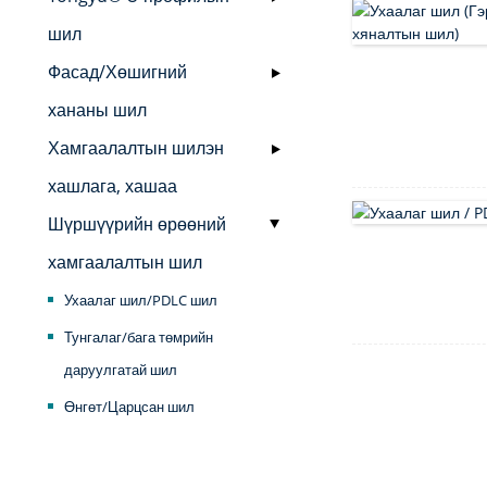
шил
Фасад/Хөшигний
хананы шил
Хамгаалалтын шилэн
хашлага, хашаа
Шүршүүрийн өрөөний
хамгаалалтын шил
Ухаалаг шил/PDLC шил
Тунгалаг/бага төмрийн
даруулгатай шил
Өнгөт/Царцсан шил