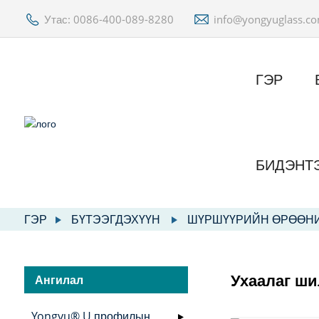
Утас: 0086-400-089-8280
info@yongyuglass.c
ГЭР
БИДЭНТ
ГЭР
БҮТЭЭГДЭХҮҮН
ШҮРШҮҮРИЙН ӨРӨӨН
Ухаалаг ш
Ангилал
Yongyu® U профилын