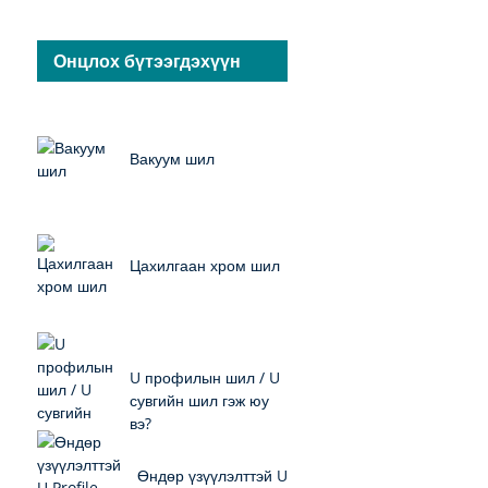
Онцлох бүтээгдэхүүн
Вакуум шил
Цахилгаан хром шил
U профилын шил / U
сувгийн шил гэж юу
вэ?
Өндөр үзүүлэлттэй U