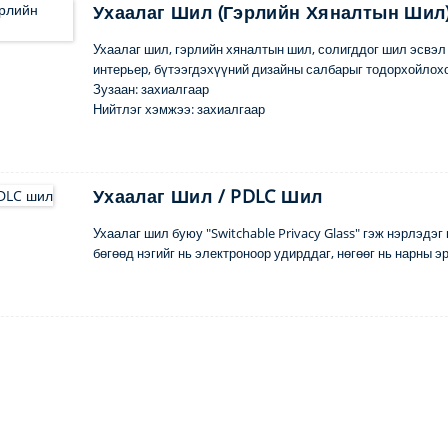
Ухаалаг Шил (Гэрлийн Хяналтын Шил
Ухаалаг шил, гэрлийн хяналтын шил, солигддог шил эсвэл
интерьер, бүтээгдэхүүний дизайны салбарыг тодорхойлохо
Зузаан: захиалгаар
Нийтлэг хэмжээ: захиалгаар
Түлхүүр үг: Захиалга тус бүрээр
MOQ: 1 ширхэг
Хэрэглээ: Хуваалт, шүршүүрийн өрөө, тагт, цонх гэх мэт
Хүргэлтийн хугацаа: хоёр долоо хоног
Ухаалаг Шил / PDLC Шил
Ухаалаг шил буюу "Switchable Privacy Glass" гэж нэрлэдэ
бөгөөд нэгийг нь электроноор удирддаг, нөгөөг нь нарны э