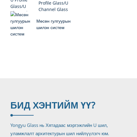
Profile Glass/U
Channel Glass
System
Мөсөн гулгуурын
шилэн систем
БИД ХЭН
ТИЙМ ҮҮ?
Yongyu Glass нь Хятадаас мэргэжлийн U шил,
уламжлалт архитектурын шил нийлүүлэгч юм.