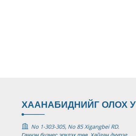
ХААНА
БИДНИЙГ ОЛОХ У
No 1-303-305, No 85 Xigangbei RD.
Ганчэн бизнес эрхлэх төв, Хайган дүүрэг,