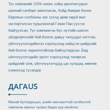
Тус компанийг 2006 оноос хойш архитектурын
шилний салбарт ажилласан, Хойд Америк болон
Европын холбооны зах зээлд арав гаруй жил
экспортолсон туршлагатай Гэвин Пан үүсгэн
байгуулсан. Тус компани нь бүс нутгийн шилэн
үйлдвэрлэлийг бий болгох давуу талуудыг нэгтгэж,
үйлчлүүлэгчдийнхээ хэрэгцээнд нийцсэн шийдлийг
бий болгох зорилготойгоор байгуулагдсан. Бид
үйлчлүүлэгчдийн эрэлт хэрэгцээнд тохирсон
шийдлийг олж, үйлчлүүлэгчдэд цаг хугацаа, мөнгөө
хэмнэхэд тусалдаг.
ДАГА
US
Манай бүтээгдэхүүн, үнийн жагсаалттай холбоотой
лавлагаа авахыг хүсвэл бидэн рүү имэйлээ