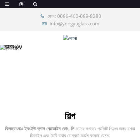
ফোন: 0086-400-089-8280
info@yongyuglass.com
শিল্প
কিনহুয়াংদাও ইয়ংইউ গ্লাস প্রোডাক্টস কোং, লি.
কাচের জগতের প্রতিটি শিল্পের জন্য চশমা
ডিজাইন এবং তৈরি করার যোগ্যতা অর্জন করেছে যেমন: