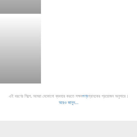
আইস রিঙ্ক গ্লাস সিস্টেম
আরও বিস্তারিত!
এই ধরণের শিল্পে, আমরা যেকোনো ব্যবহার করতে সক্ষম
পণ্য
গ্রাহকের প্রয়োজন অনুসারে।
আরও জানুন...