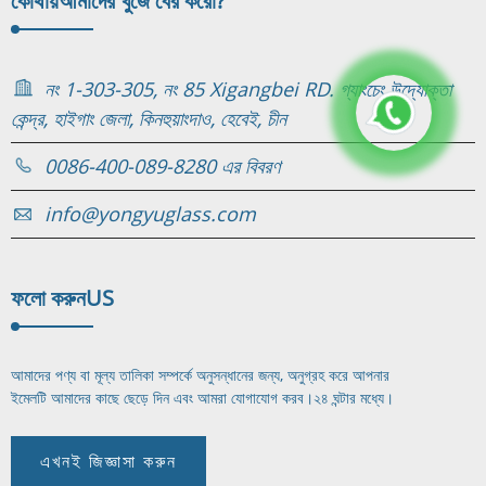
কোথায়
আমাদের খুঁজে বের করো?
নং 1-303-305, নং 85 Xigangbei RD. গ্যাংচেং উদ্যোক্তা
কেন্দ্র, হাইগাং জেলা, কিনহুয়াংদাও, হেবেই, চীন
0086-400-089-8280 এর বিবরণ
info@yongyuglass.com
ফলো করুন
US
আমাদের পণ্য বা মূল্য তালিকা সম্পর্কে অনুসন্ধানের জন্য, অনুগ্রহ করে আপনার
ইমেলটি আমাদের কাছে ছেড়ে দিন এবং আমরা যোগাযোগ করব।
২৪ ঘন্টার মধ্যে।
এখনই জিজ্ঞাসা করুন