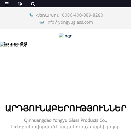
Հեռախոս՝ 0086-400-089-8280
info@yongyuglass.com
ԱՐԴՅՈՒՆԱԲԵՐՈՒԹՅՈՒՆՆԵՐ
Qinhuangdao Yongyu Glass Products Co.,
Ltd.
որակավորված է ապակու աշխարհի բոլոր