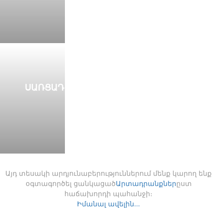
ՍԱՌՑԱԴԱՇՏԻ ԱՊԱԿԵ ՀԱՄԱԿԱՐԳԵՐ
ԿԱՐԴԱԼ ԱՎԵԼԻՆ
Այդ տեսակի արդյունաբերություններում մենք կարող ենք
օգտագործել ցանկացած
Արտադրանքներ
ըստ
հաճախորդի պահանջի։
Իմանալ ավելին...