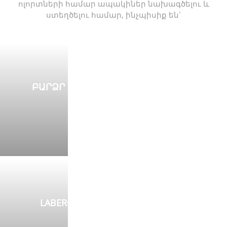
ոլորտների համար ապակիներ նախագծելու և
ստեղծելու համար, ինչպիսիք են՝
ԲԱՐՁՐ ԱՐԴՅՈՒՆԱՎԵՏՈՒԹՅԱՄԲ U
ՊՐՈՖԻԼՈՎ ԱՊԱԿԵ ՀԱՄԱԿԱՐԳ
ԿԱՐԴԱԼ ԱՎԵԼԻՆ
LABER® U ՊՐՈՖԻԼԱՅԻՆ ԱՊԱԿԻ
ԿԱՐԴԱԼ ԱՎԵԼԻՆ