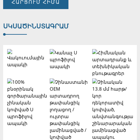
ՀԱՐՑՈՒՄ ՀԻՄԱ
ՍԿՍԱԾ
ԻՆՍՏԱԳՐԱՄ