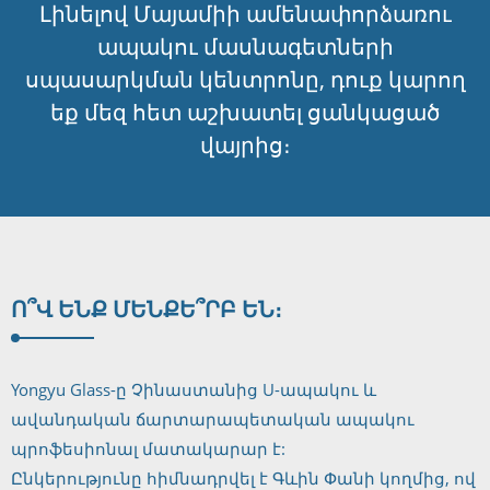
Լինելով Մայամիի ամենափորձառու
ապակու մասնագետների
սպասարկման կենտրոնը, դուք կարող
եք մեզ հետ աշխատել ցանկացած
վայրից։
Ո՞Վ ԵՆՔ ՄԵՆՔ
Ե՞ՐԲ ԵՆ։
Yongyu Glass-ը Չինաստանից U-ապակու և
ավանդական ճարտարապետական ​​ապակու
պրոֆեսիոնալ մատակարար է:
Ընկերությունը հիմնադրվել է Գևին Փանի կողմից, ով