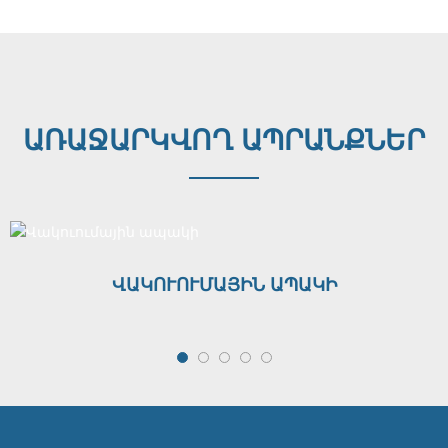
ԱՌԱՋԱՐԿՎՈՂ ԱՊՐԱՆՔՆԵՐ
ՎԱԿՈՒՈՒՄԱՅԻՆ ԱՊԱԿԻ