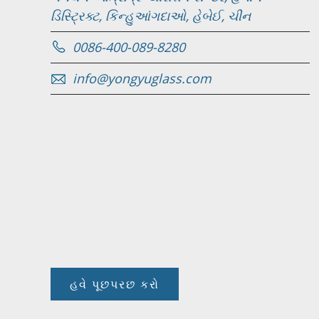
ડિસ્ટ્રિક્ટ, કિન્હુઆંગદાઓ, હેબેઈ, ચીન
0086-400-089-8280
info@yongyuglass.com
હવે પૂછપરછ કરો