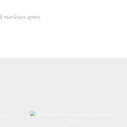
ની જરૂરિયાત મુજબ.