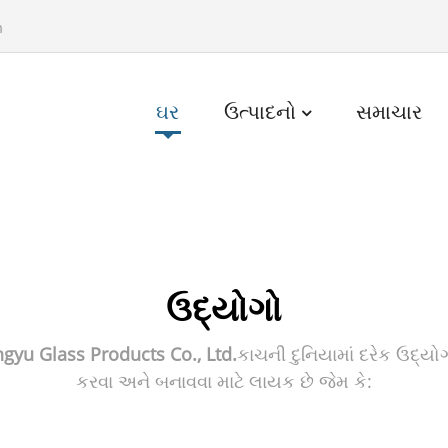
m
ઘર
ઉત્પાદનો
સમાચાર
ઉદ્યોગો
yu Glass Products Co., Ltd.
કાચની દુનિયામાં દરેક ઉદ્યો
કરવા અને બનાવવા માટે લાયક છે જેમ કે: