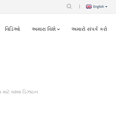
English
વિડિઓ
અમારા વિશે
અમારો સંપર્ક કરો
ગ માટે ચશ્મા ડિઝાઇન