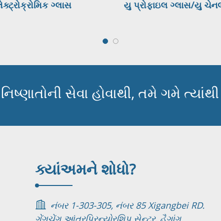
ેક્ટ્રોક્રોમિક ગ્લાસ
યુ પ્રોફાઇલ ગ્લાસ/યુ ચેનલ
છે?
િષ્ણાતોની સેવા હોવાથી, તમે ગમે ત્યાંથ
ક્યાં
અમને શોધો?
નંબર 1-303-305, નંબર 85 Xigangbei RD.
ગેંગચેંગ આંત્રપ્રિન્યોરશિપ સેન્ટર, હૈગાંગ