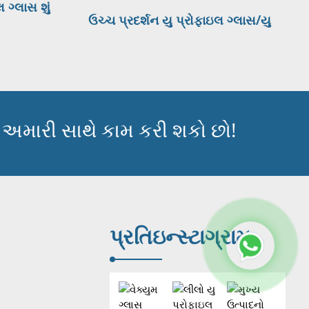
 ગ્લાસ શું
ઉચ્ચ પ્રદર્શન યુ પ્રોફાઇલ ગ્લાસ/યુ
ચેનલ ગ્લાસ...
ી અમારી સાથે કામ કરી શકો છો!
પ્રતિ
ઇન્સ્ટાગ્રામ