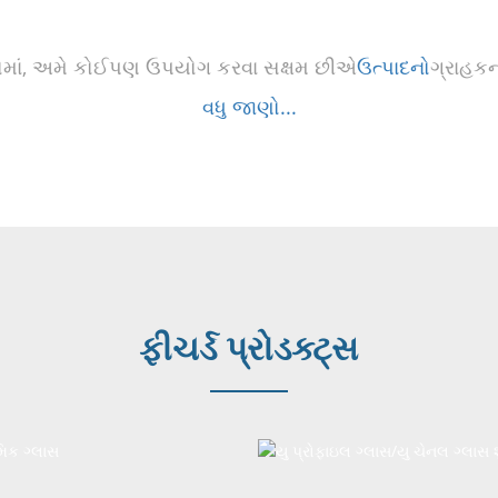
ોગોમાં, અમે કોઈપણ ઉપયોગ કરવા સક્ષમ છીએ
ઉત્પાદનો
ગ્રાહક
વધુ જાણો...
ફીચર્ડ પ્રોડક્ટ્સ