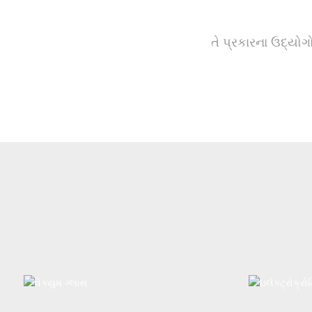
તે પ્રકારના ઉદ્ય