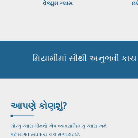
વેક્યુમ ગ્લાસ
ઇલ
મિયામીમાં સૌથી અનુભવી કાચ ન
આપણે કોણ
શું?
યોંગ્યુ ગ્લાસ ચીનનો એક વ્યાવસાયિક યુ ગ્લાસ અને
પરંપરાગત સ્થાપત્ય કાચ સપ્લાયર છે.