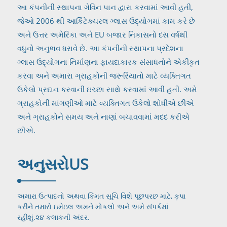
આ કંપનીની સ્થાપના ગેવિન પાન દ્વારા કરવામાં આવી હતી,
જેઓ 2006 થી આર્કિટેક્ચરલ ગ્લાસ ઉદ્યોગમાં કામ કરે છે
અને ઉત્તર અમેરિકા અને EU બજાર નિકાસનો દસ વર્ષથી
વધુનો અનુભવ ધરાવે છે. આ કંપનીની સ્થાપના પ્રદેશના
ગ્લાસ ઉદ્યોગના નિર્માણના ફાયદાકારક સંસાધનોને એકીકૃત
કરવા અને અમારા ગ્રાહકોની જરૂરિયાતો માટે વ્યક્તિગત
ઉકેલો પ્રદાન કરવાની ઇચ્છા સાથે કરવામાં આવી હતી. અમે
ગ્રાહકોની માંગણીઓ માટે વ્યક્તિગત ઉકેલો શોધીએ છીએ
અને ગ્રાહકોને સમય અને નાણાં બચાવવામાં મદદ કરીએ
છીએ.
અનુસરો
US
અમારા ઉત્પાદનો અથવા કિંમત સૂચિ વિશે પૂછપરછ માટે, કૃપા
કરીને તમારો ઇમેઇલ અમને મોકલો અને અમે સંપર્કમાં
રહીશું.
૨૪ કલાકની અંદર.