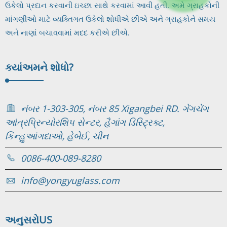
ઉકેલો પ્રદાન કરવાની ઇચ્છા સાથે કરવામાં આવી હતી. અમે ગ્રાહકોની
માંગણીઓ માટે વ્યક્તિગત ઉકેલો શોધીએ છીએ અને ગ્રાહકોને સમય
અને નાણાં બચાવવામાં મદદ કરીએ છીએ.
ક્યાં
અમને શોધો?
નંબર 1-303-305, નંબર 85 Xigangbei RD. ગેંગચેંગ
આંત્રપ્રિન્યોરશિપ સેન્ટર, હૈગાંગ ડિસ્ટ્રિક્ટ,
કિન્હુઆંગદાઓ, હેબેઈ, ચીન
0086-400-089-8280
info@yongyuglass.com
અનુસરો
US