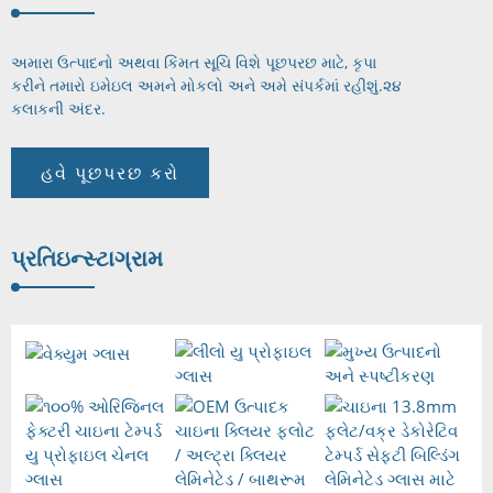
અમારા ઉત્પાદનો અથવા કિંમત સૂચિ વિશે પૂછપરછ માટે, કૃપા
કરીને તમારો ઇમેઇલ અમને મોકલો અને અમે સંપર્કમાં રહીશું.
૨૪
કલાકની અંદર.
હવે પૂછપરછ કરો
પ્રતિ
ઇન્સ્ટાગ્રામ