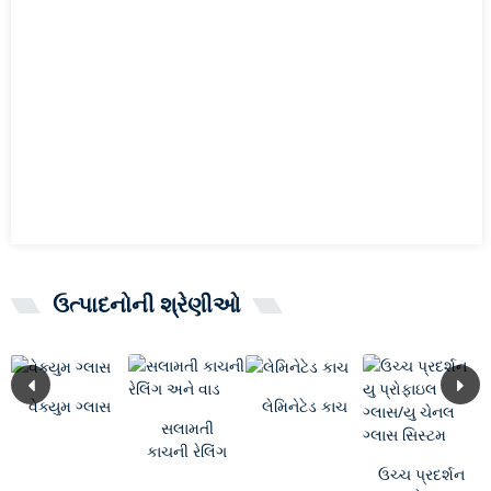
ઉત્પાદનોની શ્રેણીઓ
વેક્યુમ ગ્લાસ
લેમિનેટેડ કાચ
સલામતી
કાચની રેલિંગ
અને વાડ
ઉચ્ચ પ્રદર્શન