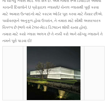
તો યોંગ્યુ ગ્લાસ મદદ કરી શકે છે. અમે તમારા રૂમ ડિવાઇડર અથવા
કાચની દિવાલોને U પ્રોફાઇલ ગ્લાસ/U ચેનલ ગ્લાસથી પૂર્ણ કરવા
માટે અમારા ઉત્પાદનો માટે કસ્ટમ ઓર્ડર પૂરા કરવા માટે તૈયાર છીએ.
પર્યાવરણને અનુકૂળ હોવા ઉપરાંત, તે તમારા માટે સૌથી અસરકારક
વિકલ્પ છે (ભલે તમે ટેલર-મેઇડ ડિઝાઇન શોધી રહ્યા હોવ).
તમારા માટે કયો ગ્લાસ અલગ છે તે નક્કી કરો અને યોંગ્યુ ગ્લાસને તે
તમને પૂરો પાડવા દો!