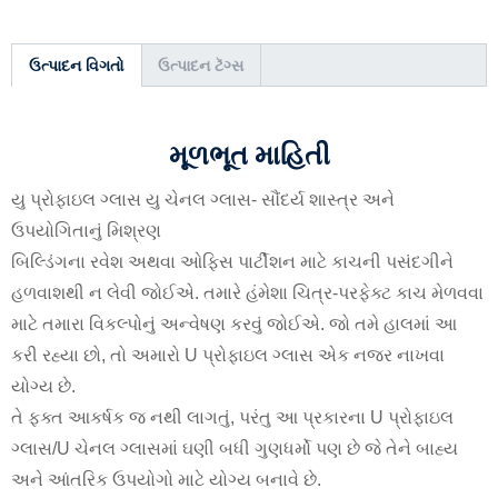
ઉત્પાદન વિગતો
ઉત્પાદન ટૅગ્સ
મૂળભૂત માહિતી
યુ પ્રોફાઇલ ગ્લાસ યુ ચેનલ ગ્લાસ
- સૌંદર્ય શાસ્ત્ર અને
ઉપયોગિતાનું મિશ્રણ
બિલ્ડિંગના રવેશ અથવા ઓફિસ પાર્ટીશન માટે કાચની પસંદગીને
હળવાશથી ન લેવી જોઈએ. તમારે હંમેશા ચિત્ર-પરફેક્ટ કાચ મેળવવા
માટે તમારા વિકલ્પોનું અન્વેષણ કરવું જોઈએ. જો તમે હાલમાં આ
કરી રહ્યા છો, તો અમારો U પ્રોફાઇલ ગ્લાસ એક નજર નાખવા
યોગ્ય છે.
તે ફક્ત આકર્ષક જ નથી લાગતું, પરંતુ આ પ્રકારના U પ્રોફાઇલ
ગ્લાસ/U ચેનલ ગ્લાસમાં ઘણી બધી ગુણધર્મો પણ છે જે તેને બાહ્ય
અને આંતરિક ઉપયોગો માટે યોગ્ય બનાવે છે.