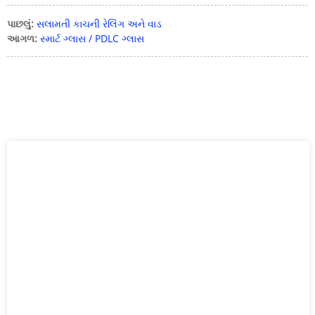
પાછલું:
સલામતી કાચની રેલિંગ અને વાડ
આગળ:
સ્માર્ટ ગ્લાસ / PDLC ગ્લાસ