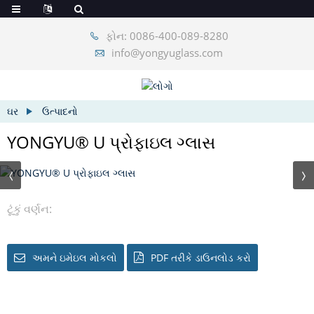
ફોન: 0086-400-089-8280
info@yongyuglass.com
ઘર
ઉત્પાદનો
YONGYU® U પ્રોફાઇલ ગ્લાસ
ટૂંકું વર્ણન:
અમને ઇમેઇલ મોકલો
PDF તરીકે ડાઉનલોડ કરો