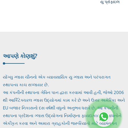
યુ પ્રોફાઇલ
ગ્લાસ/યુ ચેનલ
ગ્લાસ...
આપણે કોણ
શું?
યોંગ્યુ ગ્લાસ ચીનનો એક વ્યાવસાયિક યુ ગ્લાસ અને પરંપરાગત
સ્થાપત્ય કાચ સપ્લાયર છે.
આ કંપનીની સ્થાપના ગેવિન પાન દ્વારા કરવામાં આવી હતી, જેઓ 2006
થી આર્કિટેક્ચરલ ગ્લાસ ઉદ્યોગમાં કામ કરે છે અને ઉત્તર અમેરિકા અને
EU બજાર નિકાસનો દસ વર્ષથી વધુનો અનુભવ ધરાવે છે. આ કંપનીની
સ્થાપના પ્રદેશના ગ્લાસ ઉદ્યોગના નિર્માણના ફાયદાકારક સંસાધનોને
એકીકૃત કરવા અને અમારા ગ્રાહકોની જરૂરિયાતો માટે વ્યક્તિગત