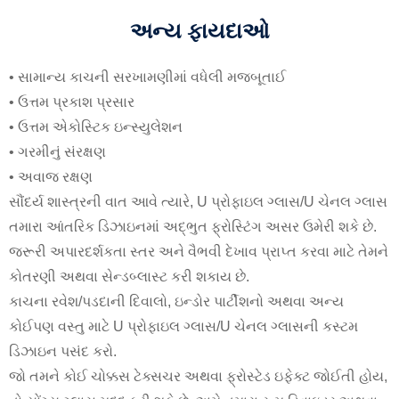
અન્ય ફાયદાઓ
• સામાન્ય કાચની સરખામણીમાં વધેલી મજબૂતાઈ
• ઉત્તમ પ્રકાશ પ્રસાર
• ઉત્તમ એકોસ્ટિક ઇન્સ્યુલેશન
• ગરમીનું સંરક્ષણ
• અવાજ રક્ષણ
સૌંદર્ય શાસ્ત્રની વાત આવે ત્યારે, U પ્રોફાઇલ ગ્લાસ/U ચેનલ ગ્લાસ
તમારા આંતરિક ડિઝાઇનમાં અદ્ભુત ફ્રોસ્ટિંગ અસર ઉમેરી શકે છે.
જરૂરી અપારદર્શકતા સ્તર અને વૈભવી દેખાવ પ્રાપ્ત કરવા માટે તેમને
કોતરણી અથવા સેન્ડબ્લાસ્ટ કરી શકાય છે.
કાચના રવેશ/પડદાની દિવાલો, ઇન્ડોર પાર્ટીશનો અથવા અન્ય
કોઈપણ વસ્તુ માટે U પ્રોફાઇલ ગ્લાસ/U ચેનલ ગ્લાસની કસ્ટમ
ડિઝાઇન પસંદ કરો.
જો તમને કોઈ ચોક્કસ ટેક્સચર અથવા ફ્રોસ્ટેડ ઇફેક્ટ જોઈતી હોય,