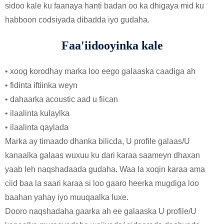
sidoo kale ku faanaya hanti badan oo ka dhigaya mid ku
habboon codsiyada dibadda iyo gudaha.
Faa'iidooyinka kale
• xoog korodhay marka loo eego galaaska caadiga ah
• fidinta iftiinka weyn
• dahaarka acoustic aad u fiican
• ilaalinta kulaylka
• ilaalinta qaylada
Marka ay timaado dhanka bilicda, U profile galaas/U
kanaalka galaas wuxuu ku dari karaa saameyn dhaxan
yaab leh naqshadaada gudaha. Waa la xoqin karaa ama
ciid baa la saari karaa si loo gaaro heerka mugdiga loo
baahan yahay iyo muuqaalka luxe.
Dooro naqshadaha gaarka ah ee galaaska U profile/U