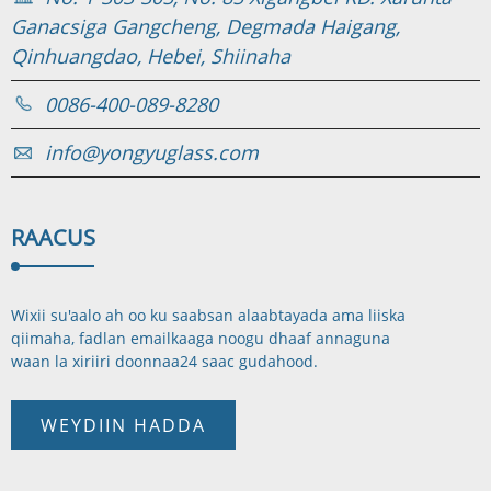
Ganacsiga Gangcheng, Degmada Haigang,
Qinhuangdao, Hebei, Shiinaha
0086-400-089-8280
info@yongyuglass.com
RAAC
US
Wixii su'aalo ah oo ku saabsan alaabtayada ama liiska
qiimaha, fadlan emailkaaga noogu dhaaf annaguna
waan la xiriiri doonnaa
24 saac gudahood.
WEYDIIN HADDA