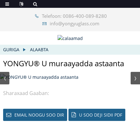
Telefoon: 0086-400-089-8280
info@yongyuglass.com
GURIGA
ALAABTA
YONGYU® U muraayadda astaanta
Sharaxaad Gaaban:
EMAIL NOOGU SOO DIR
U SOO DEJI SIDII PDF