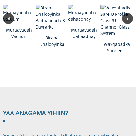
Muraayadaha
Muraayadaha
Vacuum
dahaadhay
Biraha
Dhalooyinka
Waxqabadka
Badbaadada
Sare ee U
& Dayrarka
profile
Glass/U
Channel
Glas...
YAA ANAGA
MA YIHIIN?
Yongyu Glass waa xirfadle U dhalo iyo alaab-qeybiyaha