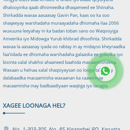
dhalooyinka qaab dhismeedka dhaqameed ee Shiinaha.
Shirkadda waxaa aasaasay Gavin Pan, kaas oo ka soo
shaqeeyay warshadaha muraayadaha dhismaha ilaa 2006
wuxuuna leeyahay in ka badan toban sano oo Waqooyiga
Ameerika iyo Midowga Yurub khibrad dhoofinta. Shirkadda
waxaa la aasaasay iyada oo rabtay in ay midayso kheyraadka
faa'iidada ee dhismaha warshadaha galaaska ee gobolka iyo
bixinta xalal shakhsi ahaaneed baahida macaamiisheena.
Waxaan u helnaa xalal shaqsiyeysan oo loogu talagalay
dalabaadka macaamiisha waxaanan ka caawinnaa
macaamiisha inay badbaadiyaan waqtiga iyo lacagta.
XAGEE LOO
NAGA HEL?
No. 1-303-305, No. 85 Xigangbei RD. Xarunta