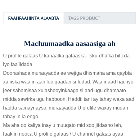
FAAHFAAHINTA ALAABTA
TAGS PRODUCT
Macluumaadka aasaasiga ah
U profile galaas U kanaalka galaaska
- Isku-dhafka bilicda
iyo faa'iidada
Doorashada muraayadda ee wejiga dhismaha ama qaybta
xafiiska waa in aan loo qaadan si fudud. Waa inaad had iyo
jeer sahamisaa xulashooyinkaaga si aad ugu dhamaato
midda sawirka ugu habboon. Haddii tani ay tahay waxa aad
hadda samaynayso, muraayadda U profile waxay mudan
tahay in la eego.
Ma aha oo kaliya inay u muuqato mid soo jiidasho leh,
laakiin nooca U profile galaas / U channel galaas ayaa