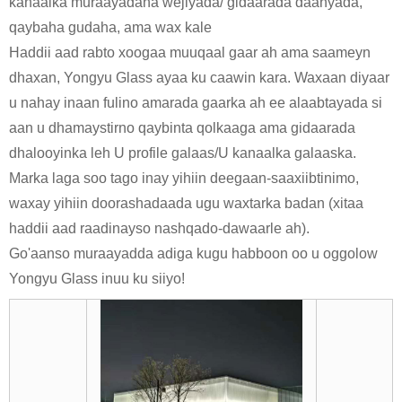
kanaalka muraayadaha wejiyada/ gidaarada daahyada,
qaybaha gudaha, ama wax kale
Haddii aad rabto xoogaa muuqaal gaar ah ama saameyn
dhaxan, Yongyu Glass ayaa ku caawin kara. Waxaan diyaar
u nahay inaan fulino amarada gaarka ah ee alaabtayada si
aan u dhamaystirno qaybinta qolkaaga ama gidaarada
dhalooyinka leh U profile galaas/U kanaalka galaaska.
Marka laga soo tago inay yihiin deegaan-saaxiibtinimo,
waxay yihiin doorashadaada ugu waxtarka badan (xitaa
haddii aad raadinayso nashqado-dawaarle ah).
Go'aanso muraayadda adiga kugu habboon oo u oggolow
Yongyu Glass inuu ku siiyo!