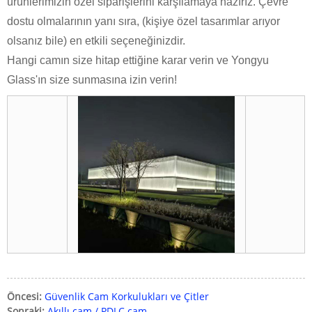
ürünlerimizin özel siparişlerini karşılamaya hazırız. Çevre
dostu olmalarının yanı sıra, (kişiye özel tasarımlar arıyor
olsanız bile) en etkili seçeneğinizdir.
Hangi camın size hitap ettiğine karar verin ve Yongyu
Glass'ın size sunmasına izin verin!
Öncesi:
Güvenlik Cam Korkulukları ve Çitler
Sonraki:
Akıllı cam / PDLC cam