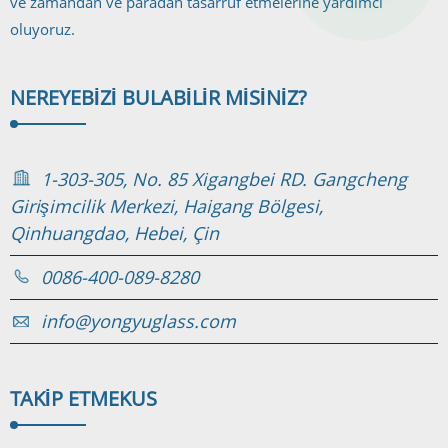
ve zamandan ve paradan tasarruf etmelerine yardımcı
oluyoruz.
NEREYE
BIZI BULABILIR MISINIZ?
1-303-305, No. 85 Xigangbei RD. Gangcheng
Girişimcilik Merkezi, Haigang Bölgesi,
Qinhuangdao, Hebei, Çin
0086-400-089-8280
info@yongyuglass.com
TAKIP ETMEK
US