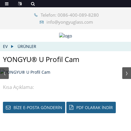
Telefon: 0086-400-089-8280
info@yongyuglass.com
EV
ÜRÜNLER
YONGYU® U Profil Cam
Kısa Açıklama:
BIZE E-POSTA GÖNDERIN
PDF OLARAK INDIR