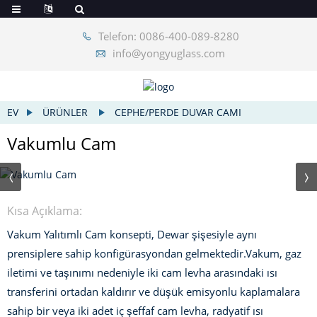
Telefon: 0086-400-089-8280
info@yongyuglass.com
EV
ÜRÜNLER
CEPHE/PERDE DUVAR CAMI
Vakumlu Cam
Kısa Açıklama:
Vakum Yalıtımlı Cam konsepti, Dewar şişesiyle aynı
prensiplere sahip konfigürasyondan gelmektedir.
Vakum, gaz
iletimi ve taşınımı nedeniyle iki cam levha arasındaki ısı
transferini ortadan kaldırır ve düşük emisyonlu kaplamalara
sahip bir veya iki adet iç şeffaf cam levha, radyatif ısı