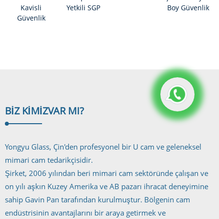
Kavisli
Yetkili SGP
Boy Güvenlik
Güvenlik
Lamine Cam
Camı
Camı/Eğimli
Güvenlik
Camı
BIZ KIMIZ
VAR MI?
Yongyu Glass, Çin'den profesyonel bir U cam ve geleneksel
mimari cam tedarikçisidir.
Şirket, 2006 yılından beri mimari cam sektöründe çalışan ve
on yılı aşkın Kuzey Amerika ve AB pazarı ihracat deneyimine
sahip Gavin Pan tarafından kurulmuştur. Bölgenin cam
endüstrisinin avantajlarını bir araya getirmek ve