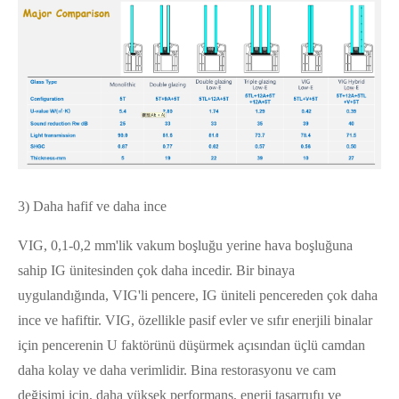
3) Daha hafif ve daha ince
VIG, 0,1-0,2 mm'lik vakum boşluğu yerine hava boşluğuna
sahip IG ünitesinden çok daha incedir. Bir binaya
uygulandığında, VIG'li pencere, IG üniteli pencereden çok daha
ince ve hafiftir. VIG, özellikle pasif evler ve sıfır enerjili binalar
için pencerenin U faktörünü düşürmek açısından üçlü camdan
daha kolay ve daha verimlidir. Bina restorasyonu ve cam
değişimi için, daha yüksek performans, enerji tasarrufu ve