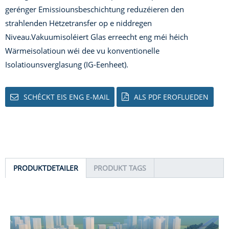
gerénger Emissiounsbeschichtung reduzéieren den
strahlenden Hëtzetransfer op e niddregen
Niveau.
Vakuumisoléiert Glas erreecht eng méi héich
Wärmeisolatioun wéi dee vu konventionelle
Isolatiounsverglasung (IG-Eenheet).
SCHÉCKT EIS ENG E-MAIL
ALS PDF EROFLUEDEN
PRODUKTDETAILER
PRODUKT TAGS