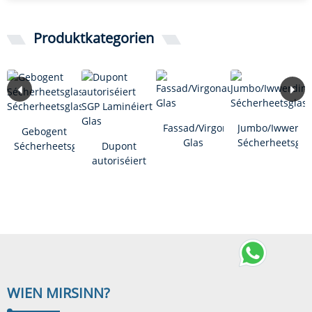
Produktkategorien
Fassad/Virgonau
Jumbo/Iwwerdim
Gebogent
Glas
Sécherheetsgla
Sécherheetsglas/Gebéit
Dupont
Sécherheetsglas
autoriséiert
SGP
Laminéiert
Glas
WIEN MIR
SINN?