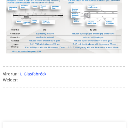
Virdrun:
U Glasfabréck
Weider: