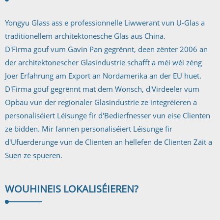
Yongyu Glass ass e professionnelle Liwwerant vun U-Glas a
traditionellem architektonesche Glas aus China.
D'Firma gouf vum Gavin Pan gegrënnt, deen zënter 2006 an
der architektonescher Glasindustrie schafft a méi wéi zéng
Joer Erfahrung am Export an Nordamerika an der EU huet.
D'Firma gouf gegrënnt mat dem Wonsch, d'Virdeeler vum
Opbau vun der regionaler Glasindustrie ze integréieren a
personaliséiert Léisunge fir d'Bedierfnesser vun eise Clienten
ze bidden. Mir fannen personaliséiert Léisunge fir
d'Ufuerderunge vun de Clienten an hëllefen de Clienten Zäit a
Suen ze spueren.
WOUHIN
EIS LOKALISÉIEREN?