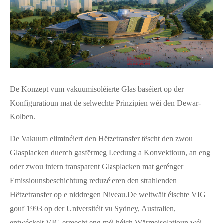
De Konzept vum vakuumisoléierte Glas baséiert op der
Konfiguratioun mat de selwechte Prinzipien wéi den Dewar-
Kolben.
De Vakuum eliminéiert den Hëtzetransfer tëscht den zwou
Glasplacken duerch gasfërmeg Leedung a Konvektioun, an eng
oder zwou intern transparent Glasplacken mat gerénger
Emissiounsbeschichtung reduzéieren den strahlenden
Hëtzetransfer op e niddregen Niveau.
De weltwäit éischte VIG
gouf 1993 op der Universitéit vu Sydney, Australien,
entwéckelt.
VIG erreecht eng méi héich Wärmeisolatioun wéi