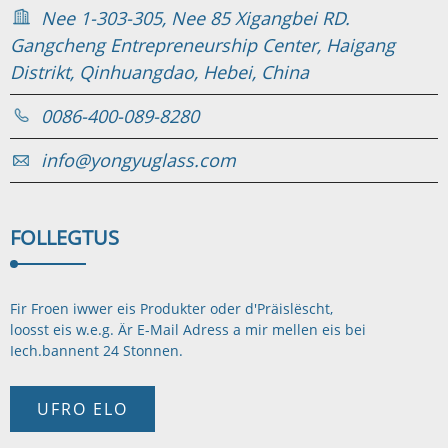
Nee 1-303-305, Nee 85 Xigangbei RD.
Gangcheng Entrepreneurship Center, Haigang
Distrikt, Qinhuangdao, Hebei, China
0086-400-089-8280
info@yongyuglass.com
FOLLEGT
US
Fir Froen iwwer eis Produkter oder d'Präislëscht,
loosst eis w.e.g. Är E-Mail Adress a mir mellen eis bei
Iech.
bannent 24 Stonnen.
UFRO ELO