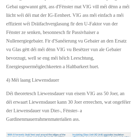
Gebai ugewannt gëtt, ass d'Fënster mat VIG vill méi dënn a méi
liicht wéi déi mat der IG-Eenheet. VIG ass méi einfach a méi
effizient wéi Dräifachverglasung fir den U-Faktor vun der
Fënster ze senken, besonnesch fir Passivhaiser a
Nullenergiegebaier. Fir d'Sanéierung vu Gebaier an den Ersatz
vu Glas gëtt déi méi dënn VIG vu Besëtzer vun ale Gebaier
bevorzugt, well se eng méi héich Leeschtung,
Energiespuerméiglechkeeten a Haltbarkeet huet.
4) Méi laang Liewensdauer
Déi theoretesch Liewensdauer vun eisem VIG ass 50 Joer, an
déi erwaart Liewensdauer kann 30 Joer erreechen, wat ongeféier
der Liewensdauer vun Dier-, Fënster- a
Gardinenmauerrahmenmaterialien ass.