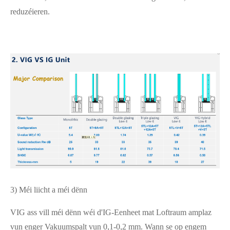
reduzéieren.
3) Méi liicht a méi dënn
VIG ass vill méi dënn wéi d'IG-Eenheet mat Loftraum amplaz
vun enger Vakuumspalt vun 0,1-0,2 mm. Wann se op engem