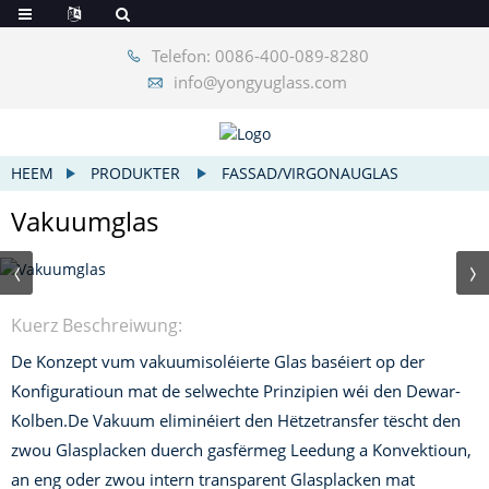
Telefon: 0086-400-089-8280
info@yongyuglass.com
HEEM
PRODUKTER
FASSAD/VIRGONAUGLAS
Vakuumglas
Kuerz Beschreiwung:
De Konzept vum vakuumisoléierte Glas baséiert op der
Konfiguratioun mat de selwechte Prinzipien wéi den Dewar-
Kolben.
De Vakuum eliminéiert den Hëtzetransfer tëscht den
zwou Glasplacken duerch gasfërmeg Leedung a Konvektioun,
an eng oder zwou intern transparent Glasplacken mat