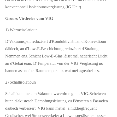
konventionell Isolatiounsverglasung (IG Unit).
Grouss Virdeeler vum VIG
1) Wärmeisolatioun
D'Vakuumspalt reduzéiert d'Konduktivitéit an d'Konvektioun
däitlech, an d'Low-E-Beschichtung reduzéiert d'Stralung.
Nëmmen eng Schicht Low-E-Glas léisst méi natierlecht Liicht
an d'Gebai eran. D'Temperatur vun der VIG-Verglasung no
bannen ass no bei Raumtemperatur, wat méi agreabel ass.
2) Schallisolatioun
Schall kann net am Vakuum iwwerdroe ginn. VIG-Scheiwen
hunn d'akustesch Dämpfungsleistung vu Fënsteren a Fassaden
däitlech verbessert. VIG kann mëttel- a niddregfrequent
Geräischer, wéi Stroosseverkéier a Liewensgeräischer, besser