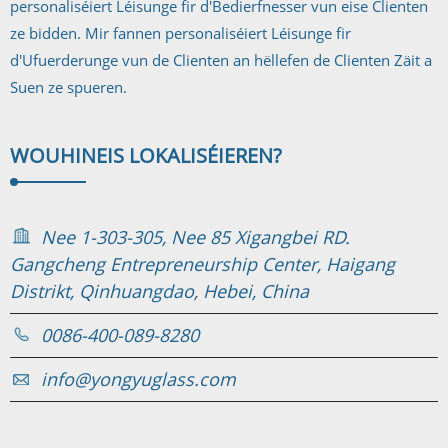
personaliséiert Léisunge fir d'Bedierfnesser vun eise Clienten
ze bidden. Mir fannen personaliséiert Léisunge fir
d'Ufuerderunge vun de Clienten an hëllefen de Clienten Zäit a
Suen ze spueren.
WOUHIN
EIS LOKALISÉIEREN?
Nee 1-303-305, Nee 85 Xigangbei RD.
Gangcheng Entrepreneurship Center, Haigang
Distrikt, Qinhuangdao, Hebei, China
0086-400-089-8280
info@yongyuglass.com