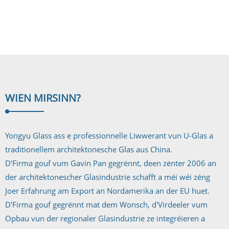
(SentryGlas Plus) ass en Ionenpolymer aus Ethylen a Methylsäureester. Et
bitt weider Virdeeler andeems SGP als Zwëschschichtmaterial benotzt gëtt ...
WIEN MIR
SINN?
Yongyu Glass ass e professionnelle Liwwerant vun U-Glas a
traditionellem architektonesche Glas aus China.
D'Firma gouf vum Gavin Pan gegrënnt, deen zënter 2006 an
der architektonescher Glasindustrie schafft a méi wéi zéng
Joer Erfahrung am Export an Nordamerika an der EU huet.
D'Firma gouf gegrënnt mat dem Wonsch, d'Virdeeler vum
Opbau vun der regionaler Glasindustrie ze integréieren a