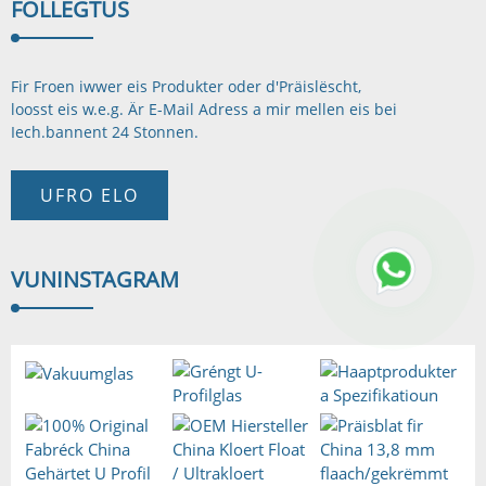
FOLLEGT
US
Fir Froen iwwer eis Produkter oder d'Präislëscht,
loosst eis w.e.g. Är E-Mail Adress a mir mellen eis bei
Iech.
bannent 24 Stonnen.
UFRO ELO
VUN
INSTAGRAM