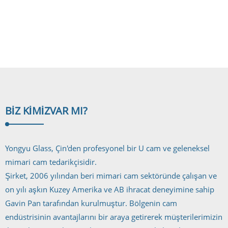
Cam korkuluklar çağdaş bir görünüm sunar ve günümüzde kullanılan diğer
tüm güverte korkuluk sistemlerinden daha üstündür. Birçok kişi için cam
güverte korkulukları...
BIZ KIMIZ
VAR MI?
Yongyu Glass, Çin'den profesyonel bir U cam ve geleneksel
mimari cam tedarikçisidir.
Şirket, 2006 yılından beri mimari cam sektöründe çalışan ve
on yılı aşkın Kuzey Amerika ve AB ihracat deneyimine sahip
Gavin Pan tarafından kurulmuştur. Bölgenin cam
endüstrisinin avantajlarını bir araya getirerek müşterilerimizin