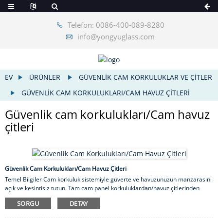
Telefon: 0086-400-089-8280
info@yongyuglass.com
EV
ÜRÜNLER
GÜVENLIK CAM KORKULUKLAR VE ÇITLER
GÜVENLIK CAM KORKULUKLARI/CAM HAVUZ ÇITLERI
Güvenlik cam korkulukları/Cam havuz
çitleri
Güvenlik Cam Korkulukları/Cam Havuz Çitleri
Temel Bilgiler Cam korkuluk sistemiyle güverte ve havuzunuzun manzarasını
açık ve kesintisiz tutun. Tam cam panel korkuluklardan/havuz çitlerinden
temperli cam korkuluklara kadar, iç veya dış mekanlarda cam korkuluk
SORGU
DETAY
sistemi kurmak, dikkat çekmenin ve güverte korkuluğu/havuz çiti fikirlerinizi
hayata geçirmenin kesin bir yoludur. Özellikler 1) Yüksek Estetik Görünüm