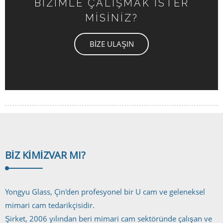
BİZİMLE ÇALIŞMAK İSTER
MİSİNİZ?
BİZE ULAŞIN
BIZ KIMIZ
VAR MI?
Yongyu Glass, Çin'den profesyonel bir U cam ve geleneksel
mimari cam tedarikçisidir.
Şirket, 2006 yılından beri mimari cam sektöründe çalışan ve