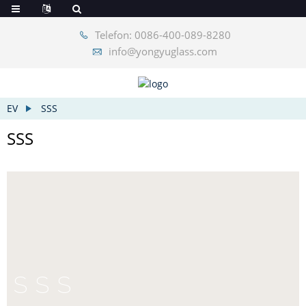
Telefon: 0086-400-089-8280
info@yongyuglass.com
EV
SSS
SSS
SSS