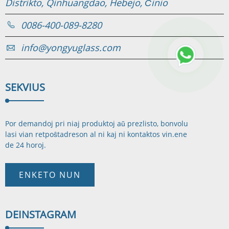
Distrikto, Qinhuangdao, Hebejo, Ĉinio
0086-400-089-8280
info@yongyuglass.com
SEKVI
US
Por demandoj pri niaj produktoj aŭ prezlisto, bonvolu
lasi vian retpoŝtadreson al ni kaj ni kontaktos vin.
ene
de 24 horoj.
ENKETO NUN
DE
INSTAGRAM