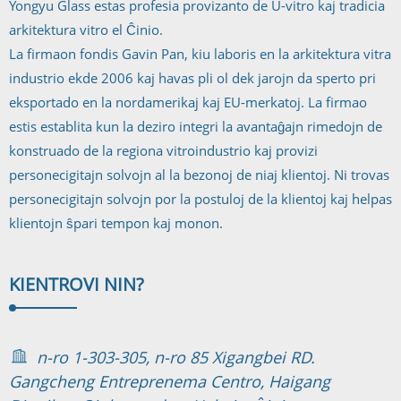
Yongyu Glass estas profesia provizanto de U-vitro kaj tradicia
arkitektura vitro el Ĉinio.
La firmaon fondis Gavin Pan, kiu laboris en la arkitektura vitra
industrio ekde 2006 kaj havas pli ol dek jarojn da sperto pri
eksportado en la nordamerikaj kaj EU-merkatoj. La firmao
estis establita kun la deziro integri la avantaĝajn rimedojn de
konstruado de la regiona vitroindustrio kaj provizi
personecigitajn solvojn al la bezonoj de niaj klientoj. Ni trovas
personecigitajn solvojn por la postuloj de la klientoj kaj helpas
klientojn ŝpari tempon kaj monon.
KIEN
TROVI NIN?
n-ro 1-303-305, n-ro 85 Xigangbei RD.
Gangcheng Entreprenema Centro, Haigang