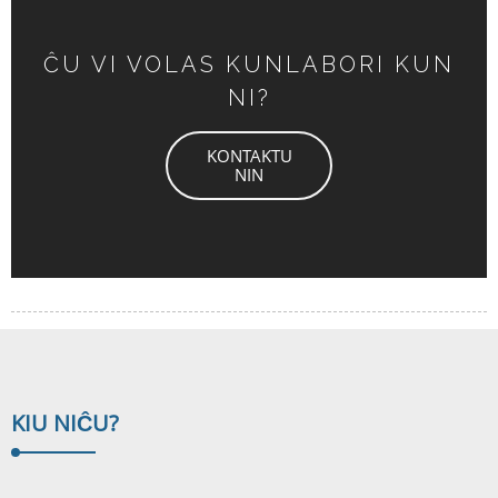
ĈU VI VOLAS KUNLABORI KUN
NI?
KONTAKTU
NIN
KIU NI
ĈU?