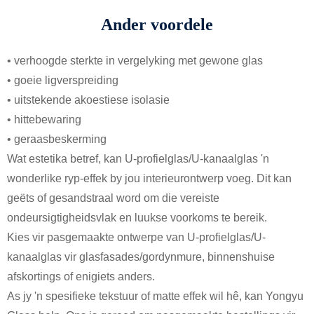
Ander voordele
• verhoogde sterkte in vergelyking met gewone glas
• goeie ligverspreiding
• uitstekende akoestiese isolasie
• hittebewaring
• geraasbeskerming
Wat estetika betref, kan U-profielglas/U-kanaalglas 'n
wonderlike ryp-effek by jou interieurontwerp voeg. Dit kan
geëts of gesandstraal word om die vereiste
ondeursigtigheidsvlak en luukse voorkoms te bereik.
Kies vir pasgemaakte ontwerpe van U-profielglas/U-
kanaalglas vir glasfasades/gordynmure, binnenshuise
afskortings of enigiets anders.
As jy 'n spesifieke tekstuur of matte effek wil hê, kan Yongyu