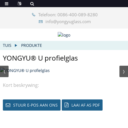
Telefoon: 0086-400-089-8280
info@yongyuglass.com
TUIS
PRODUKTE
YONGYU® U profielglas
Kort beskrywing:
STUUR E-POS AAN ONS
LAAI AF AS PDF