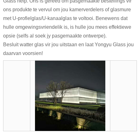
Glass help. Ons is gereed om pasgemaakte bestellings vir
ons produkte te vervul om jou kamerverdelers of glasmure
met U-profielglas/U-kanaalglas te voltooi. Benewens dat
hulle omgewingsvriendelik is, is hulle jou mees effektiewe
opsie (selfs al soek jy pasgemaakte ontwerpe).
Besluit watter glas vir jou uitstaan ​​en laat Yongyu Glass jou
daarvan voorsien!