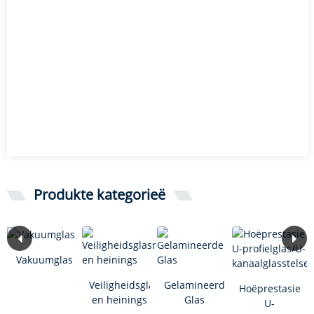
Produkte kategorieë
Vakuumglas
Veiligheidsglasrelings
Gelamineerde
Hoëprestasie
en heinings
Glas
U-