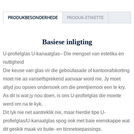
PRODUKBESONDERHEDE
PRODUK-ETIKETTE
Basiese inligting
U-profielglas U-kanaalglas
– Die mengsel van estetika en
nuttigheid
Die keuse van glas vir die geboufasade of kantoorafskorting
moet nie as vanselfsprekend aanvaar word nie. Jy moet
altyd jou opsies ondersoek om die prentjiemooi een te kry.
As dit is wat jy nou doen, is ons U-profielglas die moeite
werd om na te kyk.
Dit lyk nie net aantreklik nie, maar hierdie tipe U-
profielglas/U-kanaalglas spog ook met baie eienskappe wat
dit geskik maak vir buite- en binnetoepassings.