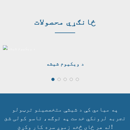
ځانګړي محصولات
د ویکیوم شیشه
په میامي کې د شیشې متخصصینو ترټولو
تجربه لرونکي خدمت په توګه، تاسو کولی شئ
له هر ځای څخه زموږ سره کار وکړئ!