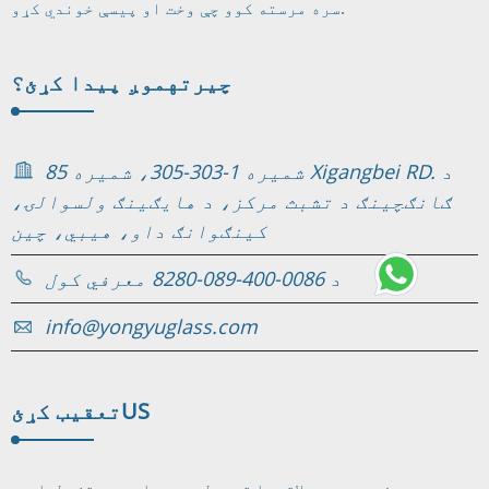
سره مرسته کوو چې وخت او پیسې خوندي کړو.
چیرته
موږ پیدا کړئ؟
شمیره 1-303-305، شمیره 85 Xigangbei RD. د
ګانګچینګ د تشبث مرکز، د هایګینګ ولسوالۍ،
کینګوانګ داو، هیبي، چین
د 0086-400-089-8280 معرفي کول
info@yongyuglass.com
US
تعقیب کړئ
زموږ د محصولاتو یا قیمت لیست په اړه پوښتنو لپاره،