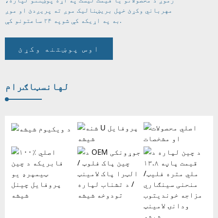
مهرباني وکړئ خپل بریښنالیک موږ ته پریږدئ او موږ
په ۲۴ ساعتونو کې.
به په اړیکه کې شو
اوس پوښتنه وکړئ
له
انسټاګرام