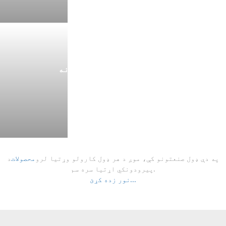
د یخ رنک شیشې سیسټمونه
نور یی ولوله
په دې ډول صنعتونو کې، موږ د هر ډول کارولو وړتیا لرو
محصولات
د
پیرودونکي اړتیا سره سم.
نور زده کړئ...