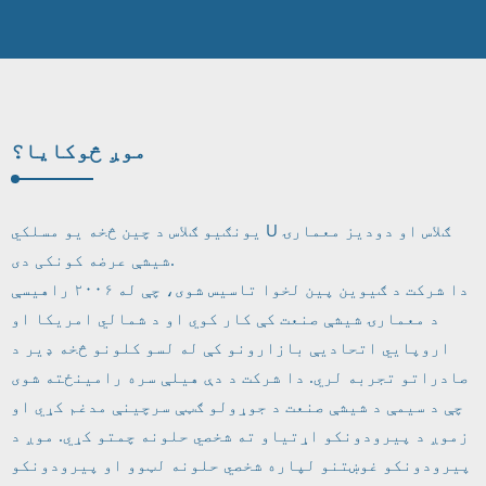
موږ څوک
ایا؟
یونګیو ګلاس د چین څخه یو مسلکي U ګلاس او دودیز معمارۍ
شیشې عرضه کونکی دی.
دا شرکت د ګیوین پین لخوا تاسیس شوی، چې له ۲۰۰۶ راهیسې
د معمارۍ شیشې صنعت کې کار کوي او د شمالي امریکا او
اروپايي اتحادیې بازارونو کې له لسو کلونو څخه ډیر د
صادراتو تجربه لري. دا شرکت د دې هیلې سره رامینځته شوی
چې د سیمې د شیشې صنعت د جوړولو ګټې سرچینې مدغم کړي او
زموږ د پیرودونکو اړتیاو ته شخصي حلونه چمتو کړي. موږ د
پیرودونکو غوښتنو لپاره شخصي حلونه لټوو او پیرودونکو