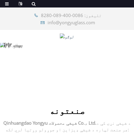
تلیفون: 0086-400-089-8280
info@yongyuglass.com
صنعتونه
د شیشې نړۍ کې د
Qinhuangdao Yongyu شیشې محصولات Co.، Ltd.
هر صنعت لپاره د شیشې ډیزاین او جوړولو وړتیا لري لکه: