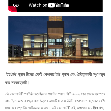
ইয়ংইউ গ্লাস চীনের একটি পেশাদার ইউ গ্লাস এবং ঐতিহ্যবাহী স্থাপত্য
কাচ সরবরাহকারী।
এই কোম্পানিটি প্রতিষ্ঠা করেছিলেন গ্যাভিন প্যান, যিনি ২০০৬ সাল থেকে স্থাপত্য
কাচ শিল্পে কাজ করছেন এবং উত্তর আমেরিকা এবং ইইউ বাজারে দশ বছরেরও বেশি
সময় ধরে রপ্তানির অভিজ্ঞতা রয়েছে। এই কোম্পানিটি এই অঞ্চলের কাচ শিল্প গড়ে