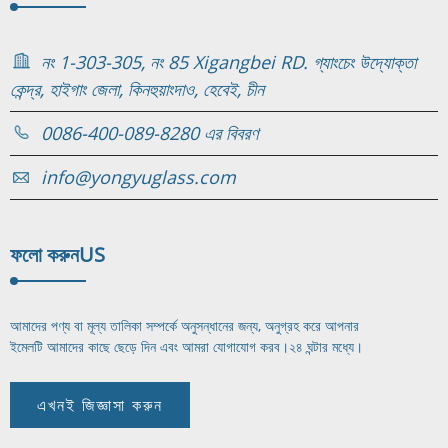
নং 1-303-305, নং 85 Xigangbei RD. গ্যাংচেং উদ্যোক্তা
কেন্দ্র, হাইগাং জেলা, কিনহুয়াংদাও, হেবেই, চীন
0086-400-089-8280 এর বিবরণ
info@yongyuglass.com
ফলো করুন
US
আমাদের পণ্য বা মূল্য তালিকা সম্পর্কে অনুসন্ধানের জন্য, অনুগ্রহ করে আপনার
ইমেলটি আমাদের কাছে ছেড়ে দিন এবং আমরা যোগাযোগ করব।
২৪ ঘন্টার মধ্যে।
এখনই জিজ্ঞাসা করুন