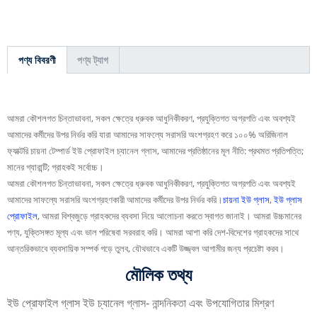
পণ্য বিবরণী
পণ্য ট্যাগ
আমরা কৌশলগত চিন্তাভাবনা, সকল ক্ষেত্রে ধ্রুবক আধুনিকীকরণ, প্রযুক্তিগত অগ্রগতি এবং অবশ্যই
আমাদের কর্মীদের উপর নির্ভর করি যারা আমাদের সাফল্যে সরাসরি অংশগ্রহণ করে ১০০% অরিজিনাল
ফ্যাক্টরি চায়না টেম্পার্ড ইউ প্রোফাইল চ্যানেল গ্লাস, আমাদের প্রতিষ্ঠানের মূল নীতি: প্রথমত প্রতিপত্তি;
মানের গ্যারান্টি; গ্রাহকই সর্বোচ্চ।
আমরা কৌশলগত চিন্তাভাবনা, সকল ক্ষেত্রে ধ্রুবক আধুনিকীকরণ, প্রযুক্তিগত অগ্রগতি এবং অবশ্যই
আমাদের সাফল্যে সরাসরি অংশগ্রহণকারী আমাদের কর্মীদের উপর নির্ভর করি।
চায়না ইউ গ্লাস
,
ইউ গ্লাস
প্রোফাইল
, আমরা বিশ্বজুড়ে গ্রাহকদের ব্যবসা নিয়ে আলোচনা করতে স্বাগত জানাই। আমরা উচ্চমানের
পণ্য, যুক্তিসঙ্গত মূল্য এবং ভাল পরিষেবা সরবরাহ করি। আমরা আশা করি দেশ-বিদেশের গ্রাহকদের সাথে
আন্তরিকভাবে ব্যবসায়িক সম্পর্ক গড়ে তুলব, যৌথভাবে একটি উজ্জ্বল আগামীর জন্য প্রচেষ্টা করব।
মৌলিক তথ্য
ইউ প্রোফাইল গ্লাস ইউ চ্যানেল গ্লাস
- নান্দনিকতা এবং উপযোগিতার মিশ্রণ