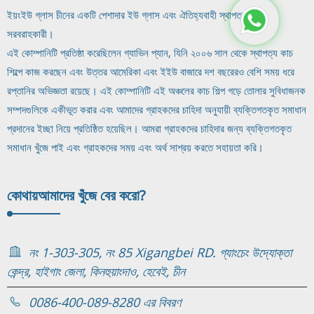
ইয়ংইউ গ্লাস চীনের একটি পেশাদার ইউ গ্লাস এবং ঐতিহ্যবাহী স্থাপত্য কাচ
সরবরাহকারী।
এই কোম্পানিটি প্রতিষ্ঠা করেছিলেন গ্যাভিন প্যান, যিনি ২০০৬ সাল থেকে স্থাপত্য কাচ
শিল্পে কাজ করছেন এবং উত্তর আমেরিকা এবং ইইউ বাজারে দশ বছরেরও বেশি সময় ধরে
রপ্তানির অভিজ্ঞতা রয়েছে। এই কোম্পানিটি এই অঞ্চলের কাচ শিল্প গড়ে তোলার সুবিধাজনক
সম্পদগুলিকে একীভূত করার এবং আমাদের গ্রাহকদের চাহিদা অনুযায়ী ব্যক্তিগতকৃত সমাধান
প্রদানের ইচ্ছা নিয়ে প্রতিষ্ঠিত হয়েছিল। আমরা গ্রাহকদের চাহিদার জন্য ব্যক্তিগতকৃত
সমাধান খুঁজে পাই এবং গ্রাহকদের সময় এবং অর্থ সাশ্রয় করতে সহায়তা করি।
কোথায়
আমাদের খুঁজে বের করো?
নং 1-303-305, নং 85 Xigangbei RD. গ্যাংচেং উদ্যোক্তা
কেন্দ্র, হাইগাং জেলা, কিনহুয়াংদাও, হেবেই, চীন
0086-400-089-8280 এর বিবরণ