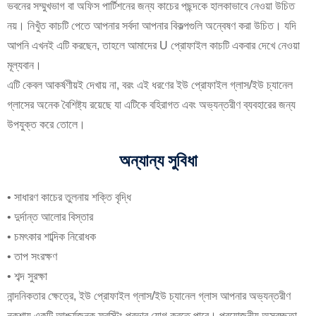
ভবনের সম্মুখভাগ বা অফিস পার্টিশনের জন্য কাচের পছন্দকে হালকাভাবে নেওয়া উচিত
নয়। নিখুঁত কাচটি পেতে আপনার সর্বদা আপনার বিকল্পগুলি অন্বেষণ করা উচিত। যদি
আপনি এখনই এটি করছেন, তাহলে আমাদের U প্রোফাইল কাচটি একবার দেখে নেওয়া
মূল্যবান।
এটি কেবল আকর্ষণীয়ই দেখায় না, বরং এই ধরণের ইউ প্রোফাইল গ্লাস/ইউ চ্যানেল
গ্লাসের অনেক বৈশিষ্ট্য রয়েছে যা এটিকে বহিরাগত এবং অভ্যন্তরীণ ব্যবহারের জন্য
উপযুক্ত করে তোলে।
অন্যান্য সুবিধা
• সাধারণ কাচের তুলনায় শক্তি বৃদ্ধি
• দুর্দান্ত আলোর বিস্তার
• চমৎকার শাব্দিক নিরোধক
• তাপ সংরক্ষণ
• শব্দ সুরক্ষা
নান্দনিকতার ক্ষেত্রে, ইউ প্রোফাইল গ্লাস/ইউ চ্যানেল গ্লাস আপনার অভ্যন্তরীণ
নকশায় একটি আশ্চর্যজনক ফ্রস্টিং প্রভাব যোগ করতে পারে। প্রয়োজনীয় অস্বচ্ছতা