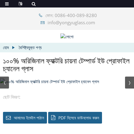
ফোন: 0086-400-089-8280
info@yongyuglass.com
হোম
বৈশিষ্ট্যযুক্ত পণ্য
১০০% অরিজিনাল ফ্যাক্টরি চায়না টেম্পার্ড ইউ প্রোফাইল
চ্যানেল গ্লাস
ছোট বিবরণ:
আমাদের ইমেইল পাঠান
PDF হিসেবে ডাউনলোড করুন