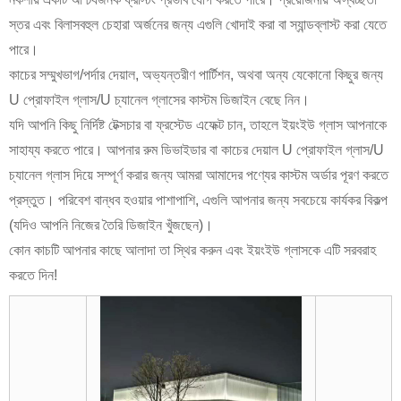
স্তর এবং বিলাসবহুল চেহারা অর্জনের জন্য এগুলি খোদাই করা বা স্যান্ডব্লাস্ট করা যেতে
পারে।
কাচের সম্মুখভাগ/পর্দার দেয়াল, অভ্যন্তরীণ পার্টিশন, অথবা অন্য যেকোনো কিছুর জন্য
U প্রোফাইল গ্লাস/U চ্যানেল গ্লাসের কাস্টম ডিজাইন বেছে নিন।
যদি আপনি কিছু নির্দিষ্ট টেক্সচার বা ফ্রস্টেড এফেক্ট চান, তাহলে ইয়ংইউ গ্লাস আপনাকে
সাহায্য করতে পারে। আপনার রুম ডিভাইডার বা কাচের দেয়াল U প্রোফাইল গ্লাস/U
চ্যানেল গ্লাস দিয়ে সম্পূর্ণ করার জন্য আমরা আমাদের পণ্যের কাস্টম অর্ডার পূরণ করতে
প্রস্তুত। পরিবেশ বান্ধব হওয়ার পাশাপাশি, এগুলি আপনার জন্য সবচেয়ে কার্যকর বিকল্প
(যদিও আপনি নিজের তৈরি ডিজাইন খুঁজছেন)।
কোন কাচটি আপনার কাছে আলাদা তা স্থির করুন এবং ইয়ংইউ গ্লাসকে এটি সরবরাহ
করতে দিন!