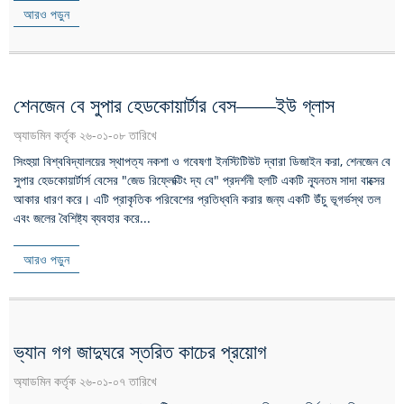
আরও পড়ুন
শেনজেন বে সুপার হেডকোয়ার্টার বেস——ইউ গ্লাস
অ্যাডমিন কর্তৃক ২৬-০১-০৮ তারিখে
সিংহুয়া বিশ্ববিদ্যালয়ের স্থাপত্য নকশা ও গবেষণা ইনস্টিটিউট দ্বারা ডিজাইন করা, শেনজেন বে
সুপার হেডকোয়ার্টার্স বেসের "জেড রিফ্লেক্টিং দ্য বে" প্রদর্শনী হলটি একটি ন্যূনতম সাদা বাক্সের
আকার ধারণ করে। এটি প্রাকৃতিক পরিবেশের প্রতিধ্বনি করার জন্য একটি উঁচু ভূগর্ভস্থ তল
এবং জলের বৈশিষ্ট্য ব্যবহার করে...
আরও পড়ুন
ভ্যান গগ জাদুঘরে স্তরিত কাচের প্রয়োগ
অ্যাডমিন কর্তৃক ২৬-০১-০৭ তারিখে