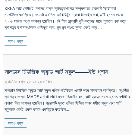
KREA আর্ট সেন্টারটি স্পেনের বাস্ক স্বায়ত্তশাসিত সম্প্রদায়ের রাজধানী ভিটোরিয়া-
গাস্টেইজে অবস্থিত। রবার্তো এরসিলা আর্কিটেক্টুরা দ্বারা ডিজাইন করা, এটি ২০০৭ থেকে
২০০৮ সালের মধ্যে সম্পন্ন হয়েছিল। এই শিল্প কেন্দ্রটি বুদ্ধিমত্তার সাথে পুরাতন এবং নতুন
স্থাপত্য উপাদানগুলিকে একীভূত করে: মূল মূল অংশ: মূলত একটি নব্য-...
আরও পড়ুন
সালডাস মিউজিক অ্যান্ড আর্ট স্কুল——ইউ গ্লাস
অ্যাডমিন কর্তৃক ২৫-১২-২৩ তারিখে
সালডাস মিউজিক অ্যান্ড আর্ট স্কুল পশ্চিম লাটভিয়ার একটি শহর সালডাসে অবস্থিত। স্থানীয়
স্থাপত্য সংস্থা MADE arhitekti দ্বারা ডিজাইন করা, এটি ২০১৩ সালে ৪,১৭৯ বর্গমিটার
এলাকা নিয়ে সম্পন্ন হয়েছিল। প্রকল্পটি মূলত ছড়িয়ে ছিটিয়ে থাকা সঙ্গীত স্কুল এবং আর্ট
স্কুলকে একটি একক ভবনে একত্রিত করেছিল...
আরও পড়ুন