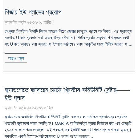
গির্জায় ইউ গ্লাসের প্রয়োগ
অ্যাডমিন কর্তৃক ২৫-১২-৩১ তারিখে
চাংঝুয়াং খ্রিস্টান গির্জাটি জিনান শহরের লিচেং জেলার চাংঝুয়াং গ্রামে অবস্থিত। এর স্থাপত্য
নকশায়, U কাচ ব্যবহার করা হয়েছে উদ্ভাবনীভাবে। গির্জার প্রধান সম্মুখভাগে উল্লম্ব রেখা
সহ U কাচ ব্যবহার করা হয়েছে, যা ইস্পাত কাঠামোর ক্রস আকৃতির সাথে মিলিত হয়েছে, যা ...
আরও পড়ুন
ক্ল্যাডনোতে ব্রাদারেন চার্চের খ্রিস্টান কমিউনিটি সেন্টার——
ইউ গ্লাস
অ্যাডমিন কর্তৃক ২৫-১২-৩০ তারিখে
ক্ল্যাডনোতে অবস্থিত খ্রিস্টান কমিউনিটি সেন্টার অফ দ্য ব্রাদার্স চেক প্রজাতন্ত্রের প্রাগের
শহরতলি ক্ল্যাডনো শহরে অবস্থিত। QARTA আর্কিটেকটুরা দ্বারা ডিজাইন করা এই কেন্দ্রটি
২০২২ সালে সম্পন্ন হয়েছিল। এই প্রকল্পে, স্কাইলাইট অংশে U গ্লাস প্রয়োগ করা হয়েছে।
স্থপতিরা একটি ইস্পাত-কাঠামোযুক্ত U গ্লাস গ্রহণ করেছেন...