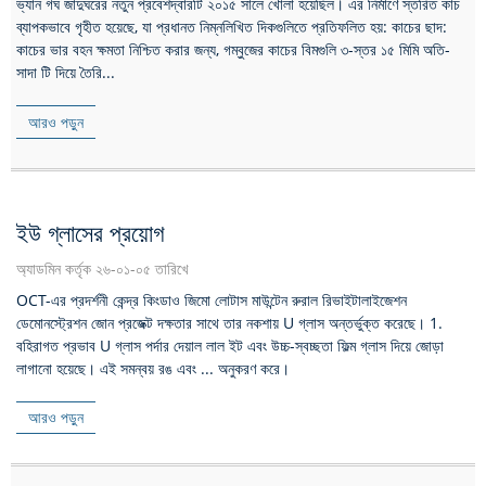
ভ্যান গঘ জাদুঘরের নতুন প্রবেশদ্বারটি ২০১৫ সালে খোলা হয়েছিল। এর নির্মাণে স্তরিত কাচ
ব্যাপকভাবে গৃহীত হয়েছে, যা প্রধানত নিম্নলিখিত দিকগুলিতে প্রতিফলিত হয়: কাচের ছাদ:
কাচের ভার বহন ক্ষমতা নিশ্চিত করার জন্য, গম্বুজের কাচের বিমগুলি ৩-স্তর ১৫ মিমি অতি-
সাদা টি দিয়ে তৈরি...
আরও পড়ুন
ইউ গ্লাসের প্রয়োগ
অ্যাডমিন কর্তৃক ২৬-০১-০৫ তারিখে
OCT-এর প্রদর্শনী কেন্দ্র কিংডাও জিমো লোটাস মাউন্টেন রুরাল রিভাইটালাইজেশন
ডেমোনস্ট্রেশন জোন প্রজেক্ট দক্ষতার সাথে তার নকশায় U গ্লাস অন্তর্ভুক্ত করেছে। 1.
বহিরাগত প্রভাব U গ্লাস পর্দার দেয়াল লাল ইট এবং উচ্চ-স্বচ্ছতা ফিল্ম গ্লাস দিয়ে জোড়া
লাগানো হয়েছে। এই সমন্বয় রঙ এবং ... অনুকরণ করে।
আরও পড়ুন