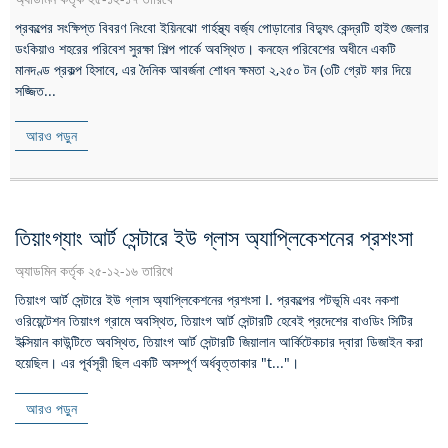
প্রকল্পের সংক্ষিপ্ত বিবরণ নিংবো ইয়িনঝো গার্হস্থ্য বর্জ্য পোড়ানোর বিদ্যুৎ কেন্দ্রটি হাইশু জেলার
ডংকিয়াও শহরের পরিবেশ সুরক্ষা শিল্প পার্কে অবস্থিত। কনহেন পরিবেশের অধীনে একটি
মানদণ্ড প্রকল্প হিসাবে, এর দৈনিক আবর্জনা শোধন ক্ষমতা ২,২৫০ টন (৩টি গ্রেট ফার দিয়ে
সজ্জিত...
আরও পড়ুন
তিয়াংগ্যাং আর্ট সেন্টারে ইউ গ্লাস অ্যাপ্লিকেশনের প্রশংসা
অ্যাডমিন কর্তৃক ২৫-১২-১৬ তারিখে
তিয়াংগ আর্ট সেন্টারে ইউ গ্লাস অ্যাপ্লিকেশনের প্রশংসা I. প্রকল্পের পটভূমি এবং নকশা
ওরিয়েন্টেশন তিয়াংগ গ্রামে অবস্থিত, তিয়াংগ আর্ট সেন্টারটি হেবেই প্রদেশের বাওডিং সিটির
ইক্সিয়ান কাউন্টিতে অবস্থিত, তিয়াংগ আর্ট সেন্টারটি জিয়ালান আর্কিটেকচার দ্বারা ডিজাইন করা
হয়েছিল। এর পূর্বসূরী ছিল একটি অসম্পূর্ণ অর্ধবৃত্তাকার "t..."।
আরও পড়ুন