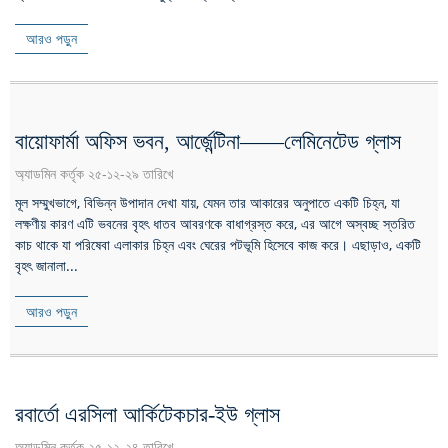
আরও পড়ুন
বায়োফার্মা অফিস ভবন, আর্জেন্টিনা——লেমিনেটেড গ্লাস
অ্যাডমিন কর্তৃক ২৫-১২-২৯ তারিখে
মূল সম্মুখভাগে, বিভিন্ন উপাদান দেখা যায়, যেমন তার আকারের অনুপাতে একটি চিহ্ন, যা
লক্ষণীয় কারণ এটি ভবনের বৃহৎ ধাতব আবরণকে বাধাগ্রস্ত করে, এর আগে অস্বচ্ছ স্তরিত
কাচ থাকে যা পরিষেবা এলাকার চিহ্ন এবং ঘেরের পটভূমি হিসেবে কাজ করে। এছাড়াও, একটি
বৃহৎ জানালা...
আরও পড়ুন
রবার্তো এরসিলা আর্কিটেকচার-ইউ গ্লাস
অ্যাডমিন কর্তৃক ২৫-১২-২৪ তারিখে