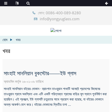
ফোন: 0086-400-089-8280
info@yongyuglass.com
হোম
খবর
খবর
সাংহাই সানলিয়ান বুকস্টোর——ইউ গ্লাস
অ্যাডমিন কর্তৃক ২৬-০১-০৯ তারিখে
সাংহাই সানলিয়ান বইয়ের দোকান · হুয়াংশান তাওয়ুয়ান শাখাটি আনহুই প্রদেশের কিমেনের
তাওয়ুয়ান গ্রামে অবস্থিত এবং এটি একটি পরিত্যক্ত গ্রামের বাড়ির মূল স্থানে পুনর্নির্মাণ করা
হয়েছিল। এই প্রকল্পে, ইউ গ্লাসটি চতুরতার সাথে প্রয়োগ করা হয়েছে, যা বইয়ের দোকানে
অনন্য আকর্ষণ যোগ করে। বইয়ের দোকানের দ্বিতীয় তলা ...