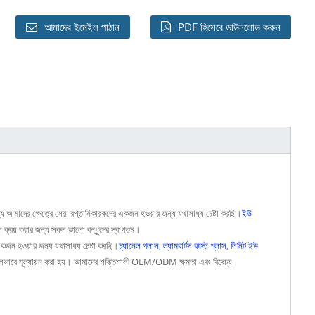
আমাদের ইমেইল পাঠান
PDF হিসেবে ডাউনলোড করুন
য আমাদের ক্ষেত্রে সেরা রপ্তানিকারকদের একজন হওয়ার জন্য যথাসাধ্য চেষ্টা করছি।
ইউ
য়াল ক্রয় করার জন্য সকল ভালো বন্ধুদের স্বাগতম।
একজন হওয়ার জন্য যথাসাধ্য চেষ্টা করছি।
চ্যানেল গ্লাস
,
ল্যামবার্টস কাস্ট গ্লাস
,
লিনিট ইউ
রা অনুকূলভাবে মূল্যায়ন করা হয়। আমাদের শক্তিশালী OEM/ODM ক্ষমতা এবং বিবেচ্য