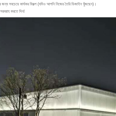
র জন্য সবচেয়ে কার্যকর বিকল্প (যদিও আপনি নিজের তৈরি ডিজাইন খুঁজছেন)।
 সরবরাহ করতে দিন!