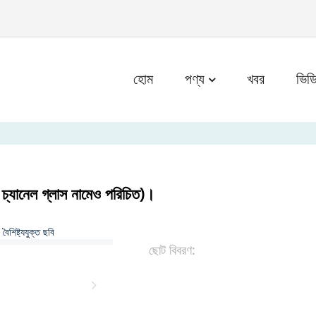
m
হোম
পণ্য
খবর
ভিড
উ চ্যানেল গ্লাস নামেও পরিচিত)।
ছোট বিবরণ: