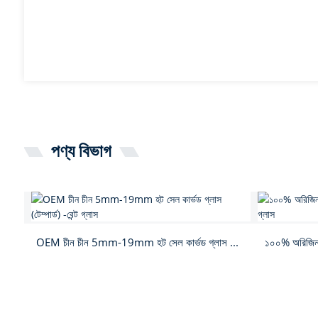
পণ্য বিভাগ
OEM চীন চীন 5mm-19mm হট সেল কার্ভড গ্লাস ...
১০০% অরিজিনাল 