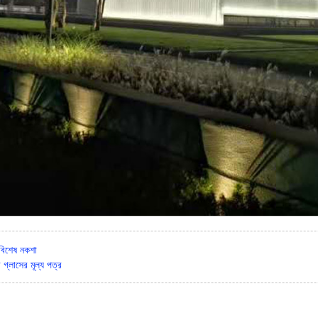
 বিশেষ নকশা
ড গ্লাসের মূল্য পত্র