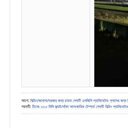
আগে:
বিল্ডিং/জানালা/দরজার জন্য চায়না সেফটি এসজিপি ল্যামিনেটেড গ্লাসের জন্য
পরবর্তী:
চীনের ১৩.৮ মিমি ফ্ল্যাট/বাঁকা আলংকারিক টেম্পার্ড সেফটি বিল্ডিং ল্যামিনেটে