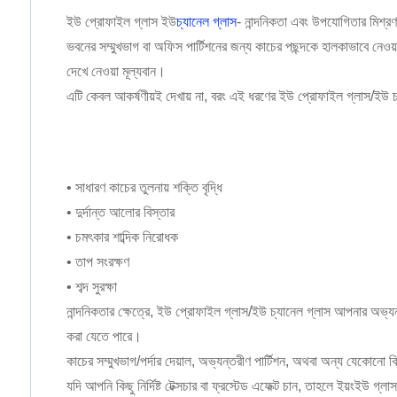
ইউ প্রোফাইল গ্লাস ইউ
চ্যানেল গ্লাস
- নান্দনিকতা এবং উপযোগিতার মিশ্রণ
ভবনের সম্মুখভাগ বা অফিস পার্টিশনের জন্য কাচের পছন্দকে হালকাভাবে ন
দেখে নেওয়া মূল্যবান।
এটি কেবল আকর্ষণীয়ই দেখায় না, বরং এই ধরণের ইউ প্রোফাইল গ্লাস/ইউ চ
• সাধারণ কাচের তুলনায় শক্তি বৃদ্ধি
• দুর্দান্ত আলোর বিস্তার
• চমৎকার শাব্দিক নিরোধক
• তাপ সংরক্ষণ
• শব্দ সুরক্ষা
নান্দনিকতার ক্ষেত্রে, ইউ প্রোফাইল গ্লাস/ইউ চ্যানেল গ্লাস আপনার অভ্যন্
করা যেতে পারে।
কাচের সম্মুখভাগ/পর্দার দেয়াল, অভ্যন্তরীণ পার্টিশন, অথবা অন্য যেকোন
যদি আপনি কিছু নির্দিষ্ট টেক্সচার বা ফ্রস্টেড এফেক্ট চান, তাহলে ইয়ংইউ