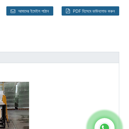
আমাদের ইমেইল পাঠান
PDF হিসেবে ডাউনলোড করুন