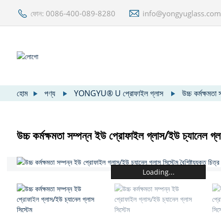
ফোন: 0086-400-089-8280
info@yongyuglass.co
হোম
পণ্য
YONGYU® U প্রোফাইল গ্লাস
উচ্চ কর্মক্ষমতা
উচ্চ কর্মক্ষমতা সম্পন্ন ইউ প্রোফাইল গ্লাস/ইউ চ্যানেল গ্ল
Loading...