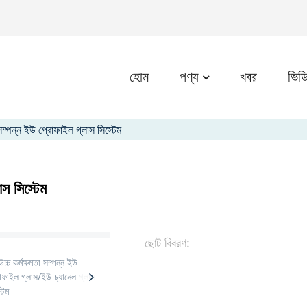
m
হোম
পণ্য
খবর
ভিড
 সম্পন্ন ইউ প্রোফাইল গ্লাস সিস্টেম
াস সিস্টেম
ছোট বিবরণ: