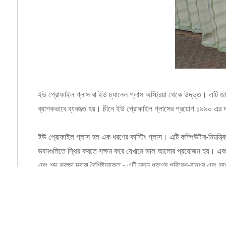
ইউ প্রোফাইল গ্লাস বা ইউ চ্যানেল গ্লাস অস্ট্রিয়া থেকে উদ্ভূত। এটি জ
ব্যাপকভাবে ব্যবহৃত হয়। চীনে ইউ প্রোফাইল গ্লাসের প্রয়োগ ১৯৯০ এর
ইউ প্রোফাইল গ্লাস হল এক ধরণের কাস্টিং গ্লাস। এটি কম্পিউটার-নিয়ন্ত্রি
ভবনগুলিতে স্থির করতে সক্ষম করে যেখানে ভাল আলোর প্রয়োজন হয়। এবং
এবং শব্দ সুরক্ষা দ্বারা বৈশিষ্ট্যযুক্ত - এটি নতুন ধরণের পরিবেশ-বান্ধব এবং 
দিবালোক: আলো ছড়িয়ে দেয় এবং ঝলক কমিয়ে দেয়
তাপীয় কর্মক্ষমতা: U-মান পরিসীমা = 0.49 থেকে 0.19
বিশাল স্প্যান: ১২ মিটার পর্যন্ত সীমাহীন প্রস্থ এবং উচ্চতার কাচের দেয়াল।