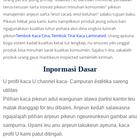
terus-terusan sarta inovasi pikeun minuhan konsumén" pikeun
manajemén anjeun sarta "enol cacad, enol keluhan" salaku tujuan baku.
Pikeun hébat jasa kami, kami nampilkeun produk jeung solusi bari
ngagunakeun kualitas luhur pohara alus dina ongkos lumrah
pikeun
Tembok Kaca Cina
,
Tembok Tirai Kaca Laminated
, Urang ayeuna
boga sistem kadali kualitas ketat tur lengkep, nu ensures yén unggal
produk bisa minuhan sarat kualitas konsumén. Sajaba ti éta, sakabéh
produk urang geus mastikeun inspected saméméh kiriman.
Inpormasi Dasar
U profil kaca U channel kaca
- Campuran éstétika sareng
utilitas
Pilihan kaca pikeun adul wangunan atawa partisi kantor teu
matak dianggap for teu dibales. Anjeun kedah salawasna
ngajalajah pilihan anjeun pikeun ngeureunkeun gambar anu
sampurna. Upami ieu anu anjeun lakukeun ayeuna, kaca
profil U kami patut ditingali.