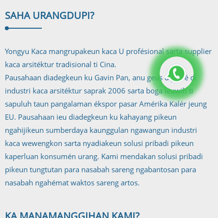
SAHA URANG
DUPI?
Yongyu Kaca mangrupakeun kaca U profésional sarta supplier
kaca arsitéktur tradisional ti Cina.
Pausahaan diadegkeun ku Gavin Pan, anu geus digawé di
industri kaca arsitéktur saprak 2006 sarta boga leuwih ti
sapuluh taun pangalaman ékspor pasar Amérika Kalér jeung
EU. Pausahaan ieu diadegkeun ku kahayang pikeun
ngahijikeun sumberdaya kaunggulan ngawangun industri
kaca wewengkon sarta nyadiakeun solusi pribadi pikeun
kaperluan konsumén urang. Kami mendakan solusi pribadi
pikeun tungtutan para nasabah sareng ngabantosan para
nasabah ngahémat waktos sareng artos.
KA MANA
MANGGIHAN KAMI?