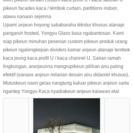
pikeun facades kaca / témbok curtain, partitions indoor,
atawa nanaon sejenna
Upami anjeun hoyong sababaraha tékstur khusus atanapi
pangaruh frosted, Yongyu Glass tiasa ngabantosan. Kami
siap pikeun minuhan pesenan custom pikeun produk urang
pikeun ngalengkepan dividers kamar anjeun atanapi tembok
kaca jeung kaca profil U / kaca channel U. Salian ramah
lingkungan, aranjeunna mangrupikeun pilihan anu paling
efektif (sanaos anjeun milarian desain anu didamel khusus).
Mutuskeun naon gelas nangtung kaluar pikeun anjeun sarta
ngantep Yongyu Kaca nyadiakeun anjeun kalawan eta!