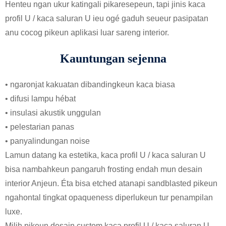
Henteu ngan ukur katingali pikaresepeun, tapi jinis kaca
profil U / kaca saluran U ieu ogé gaduh seueur pasipatan
anu cocog pikeun aplikasi luar sareng interior.
Kauntungan sejenna
• ngaronjat kakuatan dibandingkeun kaca biasa
• difusi lampu hébat
• insulasi akustik unggulan
• pelestarian panas
• panyalindungan noise
Lamun datang ka estetika, kaca profil U / kaca saluran U
bisa nambahkeun pangaruh frosting endah mun desain
interior Anjeun. Éta bisa etched atanapi sandblasted pikeun
ngahontal tingkat opaqueness diperlukeun tur penampilan
luxe.
Milih pikeun desain custom kaca profil U / kaca saluran U