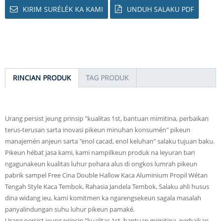
KIRIM SURÉLÉK KA KAMI
UNDUH SALAKU PDF
RINCIAN PRODUK
TAG PRODUK
Urang persist jeung prinsip "kualitas 1st, bantuan mimitina, perbaikan
terus-terusan sarta inovasi pikeun minuhan konsumén" pikeun
manajemén anjeun sarta "enol cacad, enol keluhan" salaku tujuan baku.
Pikeun hébat jasa kami, kami nampilkeun produk na leyuran bari
ngagunakeun kualitas luhur pohara alus di ongkos lumrah pikeun
pabrik sampel Free Cina Double Hallow Kaca Aluminium Propil Wétan
Tengah Style Kaca Tembok, Rahasia Jandela Tembok, Salaku ahli husus
dina widang ieu, kami komitmen ka ngarengsekeun sagala masalah
panyalindungan suhu luhur pikeun pamaké.
Urang persist jeung prinsip "kualitas 1st, bantuan mimitina, perbaikan