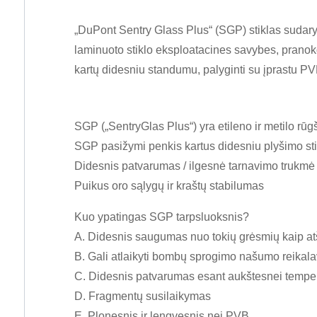
„DuPont Sentry Glass Plus“ (SGP) stiklas sudaryta
laminuoto stiklo eksploatacines savybes, pranok
kartų didesniu standumu, palyginti su įprastu PV
SGP („SentryGlas Plus“) yra etileno ir metilo rū
SGP pasižymi penkis kartus didesniu plyšimo sti
Didesnis patvarumas / ilgesnė tarnavimo trukmė
Puikus oro sąlygų ir kraštų stabilumas
Kuo ypatingas SGP tarpsluoksnis?
A. Didesnis saugumas nuo tokių grėsmių kaip at
B. Gali atlaikyti bombų sprogimo našumo reikal
C. Didesnis patvarumas esant aukštesnei temper
D. Fragmentų susilaikymas
E. Plonesnis ir lengvesnis nei PVB