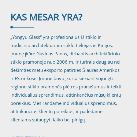
KAS MES
AR YRA?
„Yongyu Glass“ yra profesionalus U stiklo ir
tradicinio architektūrinio stiklo tiekėjas iš Kinijos.
Įmonę įkūrė Gavinas Panas, dirbantis architektūrinio
stiklo pramonėje nuo 2006 m. ir turintis daugiau nei
dešimties metų eksporto patirties Šiaurės Amerikos
ir ES rinkose. Įmonė buvo įkurta siekiant sujungti
regiono stiklo pramonės plėtros pranašumus ir teikti
individualius sprendimus, atitinkančius mūsų klientų
poreikius. Mes randame individualius sprendimus,
atitinkančius klientų poreikius, ir padedame
klientams sutaupyti laiko bei pinigų.