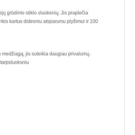
jų grūdinto stiklo sluoksnių. Jis praplečia
kis kartus didesniu atsparumu plyšimui ir 100
ę medžiagą, jis suteikia daugiau privalumų.
 tarpsluoksniu