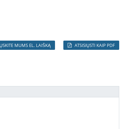
IŲSKITE MUMS EL. LAIŠKĄ
ATSISIŲSTI KAIP PDF