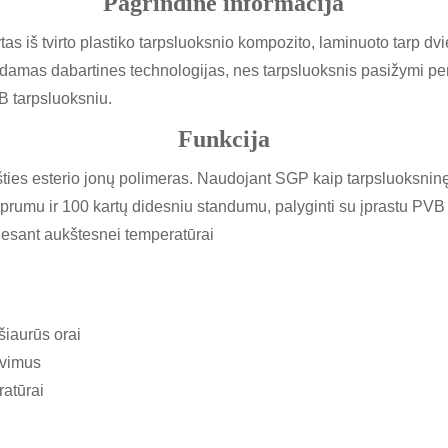
Pagrindinė informacija
s iš tvirto plastiko tarpsluoksnio kompozito, laminuoto tarp dvie
damas dabartines technologijas, nes tarpsluoksnis pasižymi pen
B tarpsluoksniu.
Funkcija
gšties esterio jonų polimeras. Naudojant SGP kaip tarpsluoksnin
prumu ir 100 kartų didesniu standumu, palyginti su įprastu PVB
 esant aukštesnei temperatūrai
šiaurūs orai
avimus
atūrai