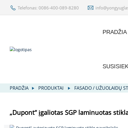
Telefonas: 0086-400-089-8280
info@yongyugla
PRADŽIA
SUSISIE
PRADŽIA
PRODUKTAI
FASADO / UŽUOLAIDŲ ST
„Dupont“ įgaliotas SGP laminuotas stikl