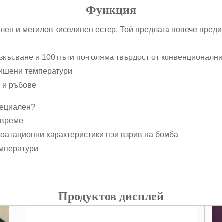
Функция
илен и метилов киселинен естер. Той предлага повече пред
азкъсване и 100 пъти по-голяма твърдост от конвенционал
вишени температури
 и ръбове
пециален?
 време
лоатационни характеристики при взрив на бомба
емператури
Продуктов дисплей