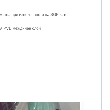
имства при използването на SGP като
ния PVB междинен слой