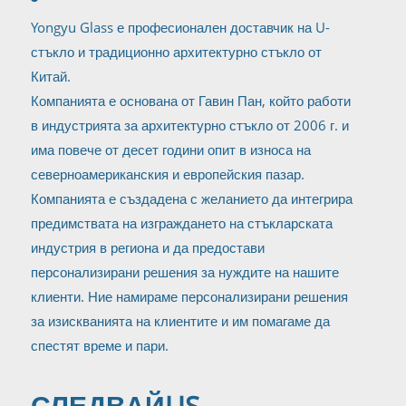
Yongyu Glass е професионален доставчик на U-
стъкло и традиционно архитектурно стъкло от
Китай.
Компанията е основана от Гавин Пан, който работи
в индустрията за архитектурно стъкло от 2006 г. и
има повече от десет години опит в износа на
северноамериканския и европейския пазар.
Компанията е създадена с желанието да интегрира
предимствата на изграждането на стъкларската
индустрия в региона и да предостави
персонализирани решения за нуждите на нашите
клиенти. Ние намираме персонализирани решения
за изискванията на клиентите и им помагаме да
спестят време и пари.
СЛЕДВАЙ
US