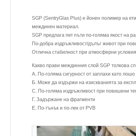
SGP (SentryGlas Plus) е йонен полимер на ет
междинен материал.
SGP предлага пет пъти по-голяма якост на р
По-добра издръжливост/дълъг живот при по
Отлична стабилност при атмосферни условия
Какво прави междинния слой SGP толкова с
A. По-голяма сигурност от заплахи като лошо
Б. Може да издържи на изискванията за експ
C. По-голяма издръжливост при повишени т
Г. Задържане на фрагменти
E. По-тънък и по-лек от PVB