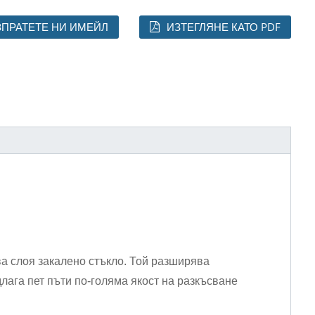
ЗПРАТЕТЕ НИ ИМЕЙЛ
ИЗТЕГЛЯНЕ КАТО PDF
ва слоя закалено стъкло. Той разширява
лага пет пъти по-голяма якост на разкъсване