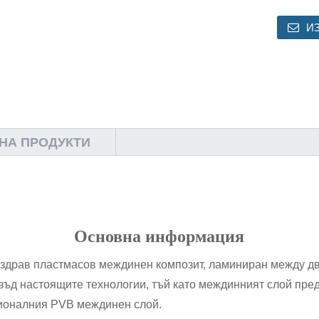
И
 НА ПРОДУКТИ
Основна информация
от здрав пластмасов междинен композит, ламиниран между д
въд настоящите технологии, тъй като междинният слой пред
ционалния PVB междинен слой.