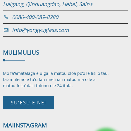
Haigang, Qinhuangdao, Hebei, Saina
0086-400-089-8280
info@yongyuglass.com
MULIMULI
US
Mo fa'amatalaga e uiga ia matou oloa po'o le lisi o tau,
fa'amolemole tu'u lau imeli ia i matou ma o le a
matou feso'ota'i
i totonu ole 24 itula.
SU'ESU'E NEI
MAI
INSTAGRAM