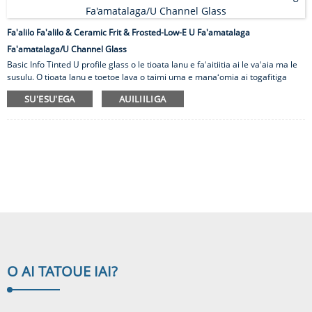
Fa'alilo Fa'alilo & Ceramic Frit & Frosted-Low-E U Fa'amatalaga
Fa'amatalaga/U Channel Glass
Basic Info Tinted U profile glass o le tioata lanu e faʻaitiitia ai le vaʻaia ma le
susulu. O tioata lanu e toetoe lava o taimi uma e manaʻomia ai togafitiga
vevela e faʻaitiitia ai le mamafa o le vevela ma le gau ma e foliga mai e toe
SU'ESU'EGA
AUILIILIGA
susulu le vevela. O a matou oloa tioata lanu lanu U fa'ailoga e sau i le tele o
lanu ma e fa'avasega e ala i moli. E fautuaina e te okaina fa'ata'ita'iga tioata
moni mo le fa'atusaina o lanu moni. O fugala'au lanu lanu e fa'amumu i le
650 tikeri Celsius i luga o le b...
O AI TATOU
E IAI?