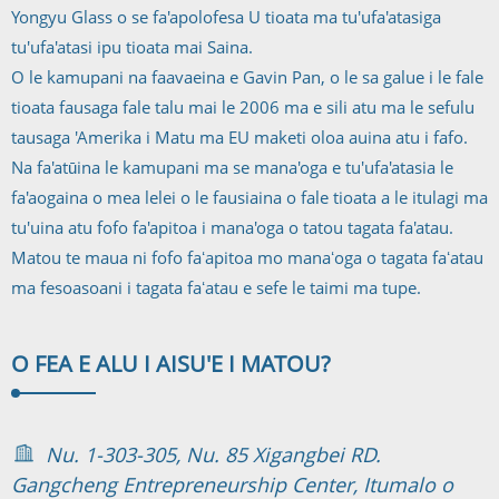
Yongyu Glass o se fa'apolofesa U tioata ma tu'ufa'atasiga
tu'ufa'atasi ipu tioata mai Saina.
O le kamupani na faavaeina e Gavin Pan, o le sa galue i le fale
tioata fausaga fale talu mai le 2006 ma e sili atu ma le sefulu
tausaga 'Amerika i Matu ma EU maketi oloa auina atu i fafo.
Na fa'atūina le kamupani ma se mana'oga e tu'ufa'atasia le
fa'aogaina o mea lelei o le fausiaina o fale tioata a le itulagi ma
tu'uina atu fofo fa'apitoa i mana'oga o tatou tagata fa'atau.
Matou te maua ni fofo faʻapitoa mo manaʻoga o tagata faʻatau
ma fesoasoani i tagata faʻatau e sefe le taimi ma tupe.
O FEA E ALU I AI
SU'E I MATOU?
Nu. 1-303-305, Nu. 85 Xigangbei RD.
Gangcheng Entrepreneurship Center, Itumalo o