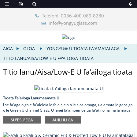
Telefoni: 0086-400-089-8280
info@yongyuglass.com
AIGA
OLOA
YONGYU® U TIOATA FAʻAMATALAGA
TITIO LANU/AISA/LOW-E U FA'AILOGA TIOATA
Titio lanu/Aisa/Low-E U fa'ailoga tioata
Tioata Fa'ailoga Lanumeamata U
I se faʻagaioiga e faʻaleleia le faʻaleleia o le siosiomaga, ua amata le gaosiga
o le Green U channel Glass. O lenei fa'amoemoe ua fa'atinoina ina ia maua
ai se filifiliga e sili atu ona gafataulimaina ma fa'alelei mo le faufale. Green U
SU'ESU'EGA
AUILIILIGA
channel Glass o se oloa fou e maua ai le malosi-lelei ma le faʻaleleia o mea
faufale. O lenei oloa ua faia e fa'alauiloa ai se siosiomaga lanu meamata ma
le gafataulimaina.