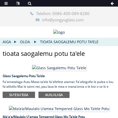
Telefoni: 0086-400-089-8280
info@yongyuglass.com
AIGA
OLOA
TIOATA SAOGALEMU POTU TA'ELE
tioata saogalemu potu ta'ele
Glass Saogalemu Potu Ta'ele
Fa'amatalaga Autu Matai ta'ele fa'afefete atamai: Fa'afaigofie le pulea o lou
fa'alilolilo Mai le taimi nei, pau lava le mea e mana'omia o le kisi o se ki e
fa'amatagofie ai ou faitoto'a ta'ele. O le tekinolosi tioata atamai ua
SU'ESU'EGA
AUILIILIGA
tu'ufa'atasia i totonu oa matou oloa e fesoasoani ia te oe e suia o latou foliga
i luga ole mana'oga. Pe e te manaʻo e lafi mai le faʻafefe o mata pe faʻapipiʻi
atili le malamalama i totonu, e tatau ona e oomi le ki. Faatasi ai ma a matou
tioata faʻafefe mo puipui taʻele ma faitotoʻa, e puipuia pea lou le
faalauaiteleina! O e su'e se tioata e fa'a...
Ma'a'a/Maulalo U'amea Tempered Glass Mo Ta'ele Potu