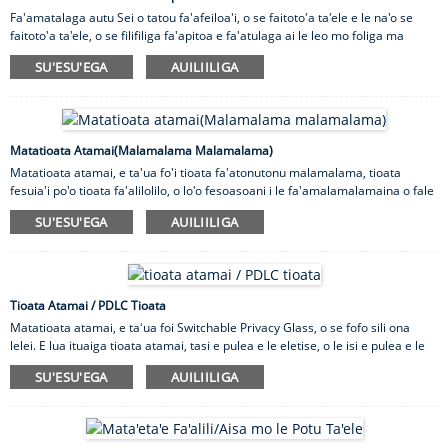
Fa'amatalaga autu Sei o tatou fa'afeiloa'i, o se faitoto'a ta'ele e le na'o se
faitoto'a ta'ele, o se filifiliga fa'apitoa e fa'atulaga ai le leo mo foliga ma
lagona o lou faleta'ele atoa. O le mea e tasi e sili ona tele i totonu o lou
SU'ESU'EGA
AUILIILIGA
faletaele ma le mea e sili ona tosina i ai. E le gata i lea, ae tatau foi ona galue
lelei. (O le a tatou talanoa e uiga i lena mea i se minute.) O iinei i Yongyu
Glass, matou te iloa le ituaiga o aafiaga e mafai ona faia e le faitotoa taele
po o le tapu. Matou te iloa foi o le filifilia o le sitaili saʻo, fua, ma ...
Matatioata Atamai(Malamalama Malamalama)
Matatioata atamai, e ta'ua fo'i tioata fa'atonutonu malamalama, tioata
fesuia'i po'o tioata fa'alilolilo, o lo'o fesoasoani i le fa'amalamalamaina o fale
faufale, ta'avale, totonu, ma fale gaosi oloa.
SU'ESU'EGA
AUILIILIGA
Mafiafia: I le fa'atonuga
Tetele masani: I le fa'atonuga
Upu autu: I le poloaiga
MOQ: 1pcs
Talosaga: Vaeluaga, potu taele, faapaologa, faamalama ma isi
Tioata Atamai / PDLC Tioata
Taimi Tiliva: lua vaiaso
Matatioata atamai, e taʻua foi Switchable Privacy Glass, o se fofo sili ona
lelei. E lua ituaiga tioata atamai, tasi e pulea e le eletise, o le isi e pulea e le
la.
SU'ESU'EGA
AUILIILIGA