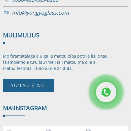
info@yongyuglass.com
MULIMULI
US
Mo fa'amatalaga e uiga ia matou oloa po'o le lisi o tau,
fa'amolemole tu'u lau imeli ia i matou ma o le a
matou feso'ota'i
i totonu ole 24 itula.
SU'ESU'E NEI
MAI
INSTAGRAM