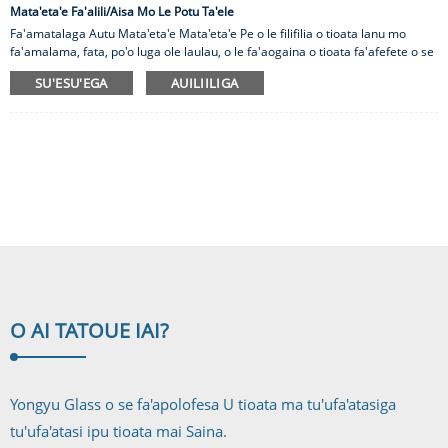
Mata'eta'e Fa'alili/Aisa Mo Le Potu Ta'ele
Fa'amatalaga Autu Mata'eta'e Mata'eta'e Pe o le filifilia o tioata lanu mo
fa'amalama, fata, po'o luga ole laulau, o le fa'aogaina o tioata fa'afefete o se
filifiliga lava. O lenei tioata e malosi ma e le mafai ona ta'e pe a a'afia. O
SU'ESU'EGA
AUILIILIGA
tioata e foliga tutusa lava ma pane masani, ma avea ai ma se filifiliga sili mo i
latou o loʻo manaʻo mo sina puipuiga e aunoa ma le suia o foliga o se pane i
le faagasologa. Va'ai i le Yongyu Glass 'tele filifiliga o mafiafia ma lanu lanu
filifiliga e amata i le pikiina o le p...
O AI TATOU
E IAI?
Yongyu Glass o se fa'apolofesa U tioata ma tu'ufa'atasiga
tu'ufa'atasi ipu tioata mai Saina.