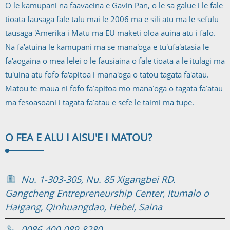
O le kamupani na faavaeina e Gavin Pan, o le sa galue i le fale
tioata fausaga fale talu mai le 2006 ma e sili atu ma le sefulu
tausaga 'Amerika i Matu ma EU maketi oloa auina atu i fafo.
Na fa'atūina le kamupani ma se mana'oga e tu'ufa'atasia le
fa'aogaina o mea lelei o le fausiaina o fale tioata a le itulagi ma
tu'uina atu fofo fa'apitoa i mana'oga o tatou tagata fa'atau.
Matou te maua ni fofo faʻapitoa mo manaʻoga o tagata faʻatau
ma fesoasoani i tagata faʻatau e sefe le taimi ma tupe.
O FEA E ALU I AI
SU'E I MATOU?
Nu. 1-303-305, Nu. 85 Xigangbei RD.
Gangcheng Entrepreneurship Center, Itumalo o
Haigang, Qinhuangdao, Hebei, Saina
0086-400-089-8280