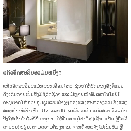
ແກ້ວອັດສະລິຍະແມ່ນຫຍັງ?
ແກ້ວອັດສະລິຍະແມ່ນແບບເຄື່ອນໄຫວ, ຊ່ວຍໃຫ້ວັດສະດຸຄົງທີ່ແບບ
ດັ້ງເດີມກາຍເປັນສິ່ງມີຊີວິດຊີວາ ແລະມີຫຼາຍໜ້າທີ່. ເທກໂນໂລຍີນີ້
ອະນຸຍາດໃຫ້ຄວບຄຸມຮູບແບບຕ່າງໆຂອງແສງສະຫວ່າງລວມທັງແສງ
ສະຫວ່າງທີ່ເບິ່ງເຫັນ, UV, ແລະ IR. ຜະລິດຕະພັນແກ້ວສ່ວນຕົວແມ່ນ
ອີງໃສ່ເຕັກໂນໂລຢີທີ່ອະນຸຍາດໃຫ້ວັດສະດຸໂປ່ງໃສ (ເຊັ່ນ: ແກ້ວ ຫຼືໂພລີ
ຄາບອນ) ປ່ຽນ, ຕາມຄວາມຕ້ອງການ, ຈາກທີ່ຈະແຈ້ງໄປເປັນຮົ່ມ ຫຼື