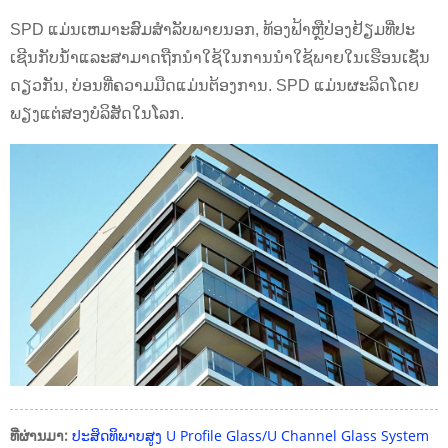
SPD ແມ່ນເຫມາະສົມສໍາລັບພາຍນອກ, ທ້ອງຟ້າຫຼືປ່ອງຢ້ຽມທີ່ປະ
ເຊີນກັບນ້ໍາແລະສາມາດຖືກນໍາໃຊ້ໃນການນໍາໃຊ້ພາຍໃນເຮືອນເຊັ່ນ
ດຽວກັນ, ບ່ອນທີ່ຄວາມມືດແມ່ນຕ້ອງການ. SPD ແມ່ນຜະລິດໂດຍ
ພຽງແຕ່ສອງບໍລິສັດໃນໂລກ.
ທີ່ຜ່ານມາ:
ປະສິດທິພາບສູງ U Profile Glass/U Channel Glass System