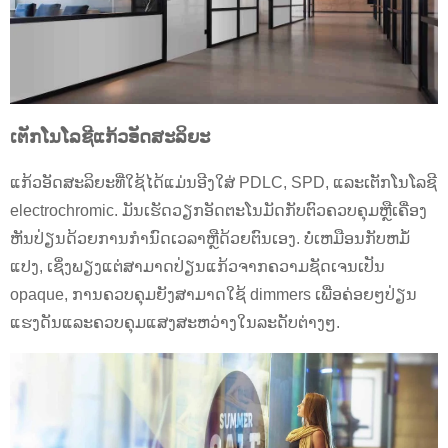
ເຕັກໂນໂລຊີແກ້ວອັດສະລິຍະ
ແກ້ວອັດສະລິຍະທີ່ໃຊ້ໄດ້ແມ່ນອີງໃສ່ PDLC, SPD, ແລະເຕັກໂນໂລຊີ
electrochromic. ມັນເຮັດວຽກອັດຕະໂນມັດກັບຕົວຄວບຄຸມຫຼືເຄື່ອງ
ຫັນປ່ຽນດ້ວຍການກໍານົດເວລາຫຼືດ້ວຍຕົນເອງ. ບໍ່ເຫມືອນກັບຫມໍ້
ແປງ, ເຊິ່ງພຽງແຕ່ສາມາດປ່ຽນແກ້ວຈາກຄວາມຊັດເຈນເປັນ
opaque, ການຄວບຄຸມຍັງສາມາດໃຊ້ dimmers ເພື່ອຄ່ອຍໆປ່ຽນ
ແຮງດັນແລະຄວບຄຸມແສງສະຫວ່າງໃນລະດັບຕ່າງໆ.