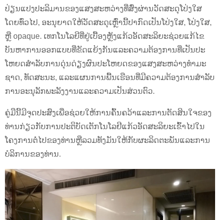
ປ່ຽນແປງປະລິມານຂອງແສງສະຫວ່າງທີ່ສົ່ງຜ່ານວັດສະດຸໂປ່ງໃສ
ໂດຍທົ່ວໄປ, ອະນຸຍາດໃຫ້ວັດສະດຸເຫຼົ່ານີ້ປາກົດເປັນໂປ່ງໃສ, ໂປ່ງໃສ,
ຫຼື opaque. ເທກໂນໂລຍີທີ່ຢູ່ເບື້ອງຫຼັງແກ້ວອັດສະລິຍະຊ່ວຍແກ້ໄຂ
ບັນຫາການອອກແບບທີ່ຂັດແຍ້ງກັນແລະຄວາມຕ້ອງການທີ່ເປັນປະ
ໂຫຍດສໍາລັບການດຸ່ນດ່ຽງຜົນປະໂຫຍດຂອງແສງສະຫວ່າງທໍາມະ
ຊາດ, ທັດສະນະ, ແລະແຜນການພື້ນເຮືອນທີ່ມີຄວາມຕ້ອງການສໍາລັບ
ການອະນຸລັກພະລັງງານແລະຄວາມເປັນສ່ວນຕົວ.
ຄູ່ມືນີ້ມີຈຸດປະສົງເພື່ອຊ່ວຍໃຫ້ການຄົ້ນຄວ້າແລະການຕັດສິນໃຈຂອງ
ທ່ານກ່ຽວກັບການປະຕິບັດເຕັກໂນໂລຢີແກ້ວອັດສະລິຍະເຂົ້າໄປໃນ
ໂຄງການຕໍ່ໄປຂອງທ່ານຫຼືລວມທັງມັນໃຫ້ກັບຜະລິດຕະພັນແລະການ
ບໍລິການຂອງທ່ານ.