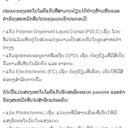
ປະເພດຂອງເທກໂນໂລຍີແກ້ວທີ່ສາມາດປ່ຽນໄດ້ຢ່າງຫ້າວຫັນແລະ
ຄໍາຮ້ອງສະຫມັກທົ່ວໄປຂອງພວກເຂົາປະກອບມີ:
• ແກ້ວ Polymer Dispersed Liquid Crystal (PDLC) ເຊັ່ນ: ໂດຍ
ທົ່ວໄປແລ້ວເຫັນຢູ່ໃນສ່ວນແບ່ງຄວາມເປັນສ່ວນຕົວໃນອຸດສາຫະກໍາ
ຕ່າງໆ.
• ແກ້ວອຸປະກອນອະນຸພາກທີ່ລະງັບ (SPD), ເຊັ່ນ: ປ່ອງຢ້ຽມທີ່ມີສີເປັນ
ຮົ່ມຕາມທີ່ເຫັນໃນລົດຍົນ ແລະ ອາຄານ.
• ແກ້ວ Electrochromic (EC), ເຊັ່ນ: ປ່ອງຢ້ຽມທີ່ເຄືອບ, ເຮັດໃຫ້ມີສີ
ຄ່ອຍໆສໍາລັບການຮົ່ມ
ຕໍ່ໄປນີ້ແມ່ນສອງເທກໂນໂລຍີແກ້ວອັດສະລິຍະແບບ passive ແລະຄໍາ
ຮ້ອງສະຫມັກທົ່ວໄປສໍາລັບແຕ່ລະຄົນ:
• ແວ່ນ Photochromic, ເຊັ່ນ: ແວ່ນຕາທີ່ມີສານເຄືອບທີ່ເຮັດໃຫ້ມີ
ແສງອັດຕະໂນມັດໃນແສງແດດ.