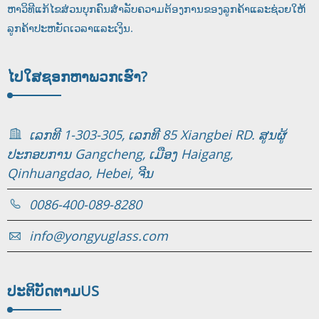
ຫາວິທີແກ້ໄຂສ່ວນບຸກຄົນສໍາລັບຄວາມຕ້ອງການຂອງລູກຄ້າແລະຊ່ວຍໃຫ້
ລູກຄ້າປະຫຍັດເວລາແລະເງິນ.
ໄປໃສ
ຊອກ​ຫາ​ພວກ​ເຮົາ​?
ເລກທີ 1-303-305, ເລກທີ 85 Xiangbei RD. ສູນຜູ້
ປະກອບການ Gangcheng, ເມືອງ Haigang,
Qinhuangdao, Hebei, ຈີນ
0086-400-089-8280
info@yongyuglass.com
ປະຕິບັດຕາມ
US