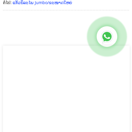
ຕໍ່ໄປ:
ແກ້ວນິລະໄພ Jumbo/ຂະໜາດໃຫຍ່