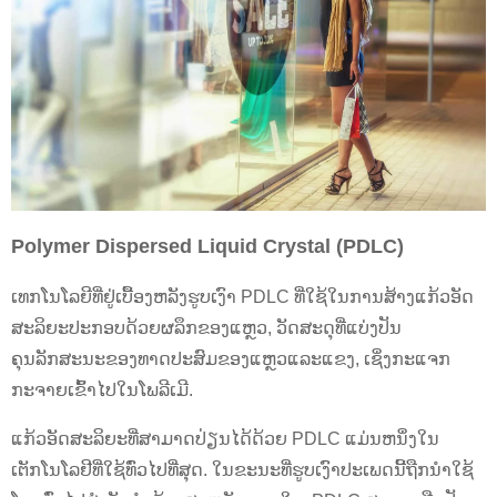
Polymer Dispersed Liquid Crystal (PDLC)
ເທກໂນໂລຍີທີ່ຢູ່ເບື້ອງຫລັງຮູບເງົາ PDLC ທີ່ໃຊ້ໃນການສ້າງແກ້ວອັດ
ສະລິຍະປະກອບດ້ວຍຜລຶກຂອງແຫຼວ, ວັດສະດຸທີ່ແບ່ງປັນ
ຄຸນລັກສະນະຂອງທາດປະສົມຂອງແຫຼວແລະແຂງ, ເຊິ່ງກະແຈກ
ກະຈາຍເຂົ້າໄປໃນໂພລີເມີ.
ແກ້ວອັດສະລິຍະທີ່ສາມາດປ່ຽນໄດ້ດ້ວຍ PDLC ແມ່ນຫນຶ່ງໃນ
ເຕັກໂນໂລຢີທີ່ໃຊ້ທົ່ວໄປທີ່ສຸດ. ໃນຂະນະທີ່ຮູບເງົາປະເພດນີ້ຖືກນໍາໃຊ້