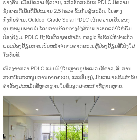
ຢ່າງອື່ນ. ເມື່ອມີຄວາມຊັດເຈນ, ແກ້ວອັດສະລິຍະ PDLC ມີຄວາມ
ຊັດເຈນດີເລີດທີ່ມີປະມານ 2.5 haze ຂຶ້ນກັບຜູ້ຜະລິດ. ໃນທາງ
ກົງກັນຂ້າມ, Outdoor Grade Solar PDLC ເຮັດຄວາມເຢັນຂອງ
ອຸນຫະພູມພາຍໃນໂດຍການຂັດຂວາງຮັງສີອິນຟາເຣດແຕ່ບໍ່ໃຫ້ຮົ່ມ
ປ່ອງຢ້ຽມ. PDLC ຍັງຮັບຜິດຊອບສໍາລັບ magic ທີ່ເຮັດໃຫ້ຝາແກ້ວ
ແລະປ່ອງຢ້ຽມກາຍເປັນຫນ້າຈໍການຄາດຄະເນຫຼືປ່ອງຢ້ຽມທີ່ໂປ່ງໃສ
ໃນທັນທີ.
ເນື່ອງຈາກວ່າ PDLC ແມ່ນມີຢູ່ໃນຫຼາຍໆປະເພດ (ສີຂາວ, ສີ, ການ
ສະຫນັບສະຫນູນການຄາດຄະເນ, ແລະອື່ນໆ), ມັນເຫມາະສົມສໍາລັບ
ຄໍາຮ້ອງສະຫມັກທີ່ຫຼາກຫຼາຍໃນທົ່ວອຸດສາຫະກໍາທີ່ຫຼາກຫຼາຍ.