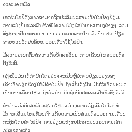
opaque ຫມົດ.
ເທກໂນໂລຍີດັ່ງກ່າວສາມາດຖືກປະສົມປະສານເຂົ້າໃນປ່ອງຢ້ຽມ,
ການແບ່ງປັນແລະພື້ນຜິວທີ່ມີຄວາມໂປ່ງໃສໃນຂະແຫນງຕ່າງໆ, ລວມ
ທັງສະຖາປັດຕະຍະກໍາ, ການອອກແບບພາຍໃນ, ລົດຍົນ, ປ່ອງຢ້ຽມ
ຂາຍຍ່ອຍອັດສະລິຍະ, ແລະເຄື່ອງໃຊ້ໄຟຟ້າ.
ມີສອງປະເພດຕົ້ນຕໍຂອງແກ້ວອັດສະລິຍະ: ການເຄື່ອນໄຫວແລະຕົວ
ຕັ້ງຕົວຕີ.
ເຫຼົ່ານີ້ແມ່ນໄດ້ກໍານົດໂດຍບໍ່ວ່າຈະເປັນຫຼືບໍ່ການປ່ຽນແປງຂອງ
ເຂົາເຈົ້າຮຽກຮ້ອງໃຫ້ມີຄ່າໄຟຟ້າ. ຖ້າເປັນດັ່ງນັ້ນ, ມັນຖືກຈັດປະເພດ
ເປັນການເຄື່ອນໄຫວ. ຖ້າບໍ່ແມ່ນ, ມັນຖືກຈັດປະເພດເປັນຕົວຕັ້ງຕົວຕີ.
ຄໍາວ່າແກ້ວອັດສະລິຍະສ່ວນໃຫຍ່ແມ່ນຫມາຍເຖິງເຕັກໂນໂລຢີທີ່
ມີການເຄື່ອນໄຫວທີ່ຮູບເງົາແກ້ວຄວາມເປັນສ່ວນຕົວແລະການເຄືອບ,
ກະຕຸ້ນໂດຍຄ່າໄຟຟ້າ, ການປ່ຽນແປງຮູບລັກສະນະແລະການເຮັດ
ວຽກຂອງແກ້ວ.