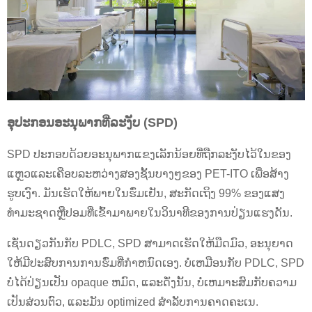
ອຸປະກອນອະນຸພາກທີ່ລະງັບ (SPD)
SPD ປະກອບດ້ວຍອະນຸພາກແຂງເລັກນ້ອຍທີ່ຖືກລະງັບໄວ້ໃນຂອງ
ແຫຼວແລະເຄືອບລະຫວ່າງສອງຊັ້ນບາງໆຂອງ PET-ITO ເພື່ອສ້າງ
ຮູບເງົາ. ມັນເຮັດໃຫ້ພາຍໃນຮົ່ມເຢັນ, ສະກັດເຖິງ 99% ຂອງແສງ
ທໍາມະຊາດຫຼືປອມທີ່ເຂົ້າມາພາຍໃນວິນາທີຂອງການປ່ຽນແຮງດັນ.
ເຊັ່ນດຽວກັນກັບ PDLC, SPD ສາມາດເຮັດໃຫ້ມືດມົວ, ອະນຸຍາດ
ໃຫ້ມີປະສົບການການຮົ່ມທີ່ກໍາຫນົດເອງ. ບໍ່ເຫມືອນກັບ PDLC, SPD
ບໍ່ໄດ້ປ່ຽນເປັນ opaque ຫມົດ, ແລະດັ່ງນັ້ນ, ບໍ່ເຫມາະສົມກັບຄວາມ
ເປັນສ່ວນຕົວ, ແລະມັນ optimized ສໍາລັບການຄາດຄະເນ.