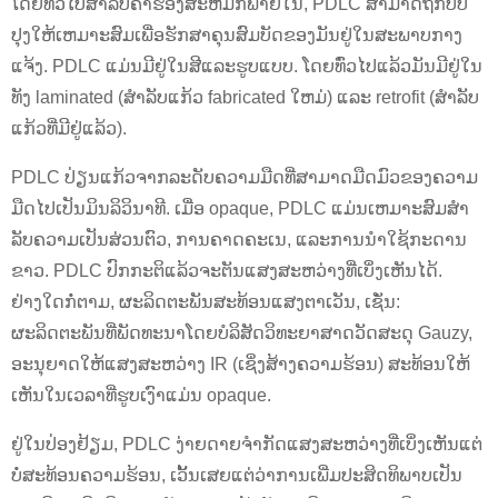
ໂດຍທົ່ວໄປສໍາລັບຄໍາຮ້ອງສະຫມັກພາຍໃນ, PDLC ສາມາດຖືກປັບ
ປຸງໃຫ້ເຫມາະສົມເພື່ອຮັກສາຄຸນສົມບັດຂອງມັນຢູ່ໃນສະພາບກາງ
ແຈ້ງ. PDLC ແມ່ນມີຢູ່ໃນສີແລະຮູບແບບ. ໂດຍທົ່ວໄປແລ້ວມັນມີຢູ່ໃນ
ທັງ laminated (ສໍາລັບແກ້ວ fabricated ໃຫມ່) ແລະ retrofit (ສໍາລັບ
ແກ້ວທີ່ມີຢູ່ແລ້ວ).
PDLC ປ່ຽນແກ້ວຈາກລະດັບຄວາມມືດທີ່ສາມາດມືດມົວຂອງຄວາມ
ມືດໄປເປັນມິນລິວິນາທີ. ເມື່ອ opaque, PDLC ແມ່ນເຫມາະສົມສໍາ
ລັບຄວາມເປັນສ່ວນຕົວ, ການຄາດຄະເນ, ແລະການນໍາໃຊ້ກະດານ
ຂາວ. PDLC ປົກກະຕິແລ້ວຈະຕັນແສງສະຫວ່າງທີ່ເບິ່ງເຫັນໄດ້.
ຢ່າງໃດກໍ່ຕາມ, ຜະລິດຕະພັນສະທ້ອນແສງຕາເວັນ, ເຊັ່ນ:
ຜະລິດຕະພັນທີ່ພັດທະນາໂດຍບໍລິສັດວິທະຍາສາດວັດສະດຸ Gauzy,
ອະນຸຍາດໃຫ້ແສງສະຫວ່າງ IR (ເຊິ່ງສ້າງຄວາມຮ້ອນ) ສະທ້ອນໃຫ້
ເຫັນໃນເວລາທີ່ຮູບເງົາແມ່ນ opaque.
ຢູ່ໃນປ່ອງຢ້ຽມ, PDLC ງ່າຍດາຍຈໍາກັດແສງສະຫວ່າງທີ່ເບິ່ງເຫັນແຕ່
ບໍ່ສະທ້ອນຄວາມຮ້ອນ, ເວັ້ນເສຍແຕ່ວ່າການເພີ່ມປະສິດທິພາບເປັນ