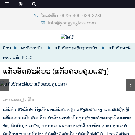
ໂທລະສັບ: 0086-400-089-8280
info@yongyuglass.com
ບ້ານ
ຜະລິດຕະພັນ
ແກ້ວນິລະໄພຫ້ອງອາບນ້ໍາ
ແກ້ວອັດສະລິ
ຍະ / ແກ້ວ PDLC
ແກ້ວອັດສະລິຍະ (ແກ້ວຄວບຄຸມແສງ)
ລາຍ​ລະ​ອຽດ​ສັ້ນ​:
ແກ້ວອັດສະລິຍະ, ຍັງເອີ້ນວ່າແກ້ວຄວບຄຸມແສງສະຫວ່າງ, ແກ້ວສະຫຼັບຫຼື
ແກ້ວຄວາມເປັນສ່ວນຕົວ, ກໍາລັງຊ່ວຍກໍານົດອຸດສາຫະກໍາສະຖາປັດຕະຍະ
ກໍາ, ລົດຍົນ, ພາຍໃນ, ແລະການອອກແບບຜະລິດຕະພັນ.
ຄວາມຫນາ: ຕໍ່
ຄໍາສັ່ງ
ຂະຫນາດທົ່ວໄປ: ຕໍ່ຄໍາສັ່ງ
ຄໍາສໍາຄັນ: ຕໍ່ຄໍາສັ່ງ
MOQ: 1pcs
ຄໍາຮ້ອງ