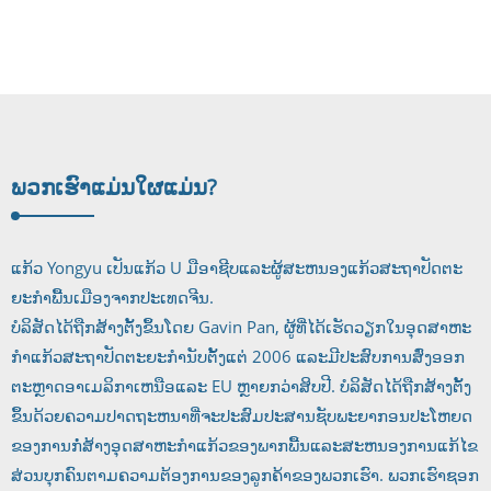
Glass
ພວກເຮົາແມ່ນໃຜ
ແມ່ນ?
ແກ້ວ Yongyu ເປັນແກ້ວ U ມືອາຊີບແລະຜູ້ສະຫນອງແກ້ວສະຖາປັດຕະ
ຍະກໍາພື້ນເມືອງຈາກປະເທດຈີນ.
ບໍລິສັດໄດ້ຖືກສ້າງຕັ້ງຂຶ້ນໂດຍ Gavin Pan, ຜູ້ທີ່ໄດ້ເຮັດວຽກໃນອຸດສາຫະ
ກໍາແກ້ວສະຖາປັດຕະຍະກໍານັບຕັ້ງແຕ່ 2006 ແລະມີປະສົບການສົ່ງອອກ
ຕະຫຼາດອາເມລິກາເຫນືອແລະ EU ຫຼາຍກວ່າສິບປີ. ບໍລິສັດໄດ້ຖືກສ້າງຕັ້ງ
ຂຶ້ນດ້ວຍຄວາມປາດຖະຫນາທີ່ຈະປະສົມປະສານຊັບພະຍາກອນປະໂຫຍດ
ຂອງການກໍ່ສ້າງອຸດສາຫະກໍາແກ້ວຂອງພາກພື້ນແລະສະຫນອງການແກ້ໄຂ
ສ່ວນບຸກຄົນຕາມຄວາມຕ້ອງການຂອງລູກຄ້າຂອງພວກເຮົາ. ພວກເຮົາຊອກ