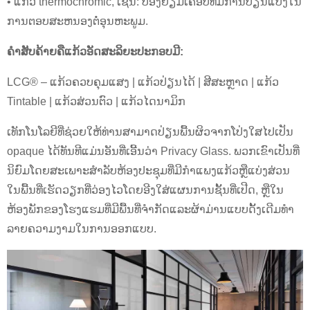
• ແກ້ວ thermochromic, ເຊັ່ນ: ປ່ອງຢ້ຽມເຄືອບທີ່ມີການປ່ຽນແປງໃນ
ການຕອບສະຫນອງຕໍ່ອຸນຫະພູມ.
ຄໍາສັບຄ້າຍຄືແກ້ວອັດສະລິຍະປະກອບມີ:
LCG® – ແກ້ວຄວບຄຸມແສງ | ແກ້ວປ່ຽນໄດ້ | ສີສະຫຼາດ | ແກ້ວ
Tintable | ແກ້ວສ່ວນຕົວ | ແກ້ວໄດນາມິກ
ເທັກໂນໂລຍີທີ່ຊ່ວຍໃຫ້ທ່ານສາມາດປ່ຽນພື້ນຜິວຈາກໂປ່ງໃສໄປເປັນ
opaque ໄດ້ທັນທີແມ່ນອັນທີ່ເອີ້ນວ່າ Privacy Glass. ພວກເຂົາເປັນທີ່
ນິຍົມໂດຍສະເພາະສໍາລັບຫ້ອງປະຊຸມທີ່ມີກໍາແພງແກ້ວຫຼືແບ່ງສ່ວນ
ໃນພື້ນທີ່ເຮັດວຽກທີ່ວ່ອງໄວໂດຍອີງໃສ່ແຜນການຊັ້ນທີ່ເປີດ, ຫຼືໃນ
ຫ້ອງພັກຂອງໂຮງແຮມທີ່ມີພື້ນທີ່ຈໍາກັດແລະຜ້າມ່ານແບບດັ້ງເດີມທໍາ
ລາຍຄວາມງາມໃນການອອກແບບ.