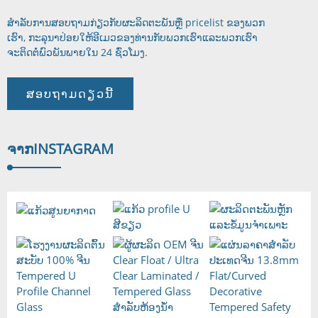
ສໍາ​ລັບ​ການ​ສອບ​ຖາມ​ກ່ຽວ​ກັບ​ຜະ​ລິດ​ຕະ​ພັນ​ຫຼື pricelist ຂອງ​ພວກ​
ເຮົາ​, ກະ​ລຸ​ນາ​ປ່ອຍ​ໃຫ້​ອີ​ເມວ​ຂອງ​ທ່ານ​ກັບ​ພວກ​ເຮົາ​ແລະ​ພວກ​ເຮົາ​
ຈະ​ຕິດ​ຕໍ່​ພົວ​ພັນ​
ພາຍໃນ 24 ຊົ່ວໂມງ.
ສອບຖາມດຽວນີ້
ຈາກ
INSTAGRAM