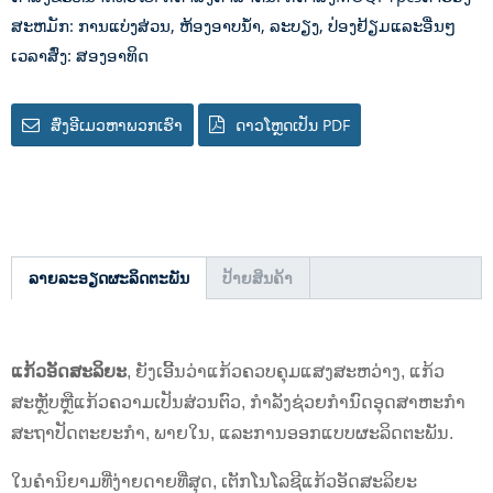
ສະຫມັກ: ການແບ່ງສ່ວນ, ຫ້ອງອາບນ້ໍາ, ລະບຽງ, ປ່ອງຢ້ຽມແລະອື່ນໆ
ເວລາສົ່ງ: ສອງອາທິດ
ສົ່ງອີເມວຫາພວກເຮົາ
ດາວໂຫຼດເປັນ PDF
ລາຍລະອຽດຜະລິດຕະພັນ
ປ້າຍສິນຄ້າ
ແກ້ວອັດສະລິຍະ
, ຍັງເອີ້ນວ່າແກ້ວຄວບຄຸມແສງສະຫວ່າງ, ແກ້ວ
ສະຫຼັບຫຼືແກ້ວຄວາມເປັນສ່ວນຕົວ, ກໍາລັງຊ່ວຍກໍານົດອຸດສາຫະກໍາ
ສະຖາປັດຕະຍະກໍາ, ພາຍໃນ, ແລະການອອກແບບຜະລິດຕະພັນ.
ໃນຄໍານິຍາມທີ່ງ່າຍດາຍທີ່ສຸດ, ເຕັກໂນໂລຊີແກ້ວອັດສະລິຍະ