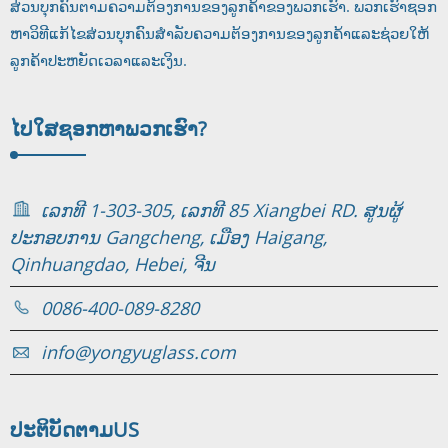
ສ່ວນບຸກຄົນຕາມຄວາມຕ້ອງການຂອງລູກຄ້າຂອງພວກເຮົາ. ພວກເຮົາຊອກ
ຫາວິທີແກ້ໄຂສ່ວນບຸກຄົນສໍາລັບຄວາມຕ້ອງການຂອງລູກຄ້າແລະຊ່ວຍໃຫ້
ລູກຄ້າປະຫຍັດເວລາແລະເງິນ.
ໄປໃສ
ຊອກ​ຫາ​ພວກ​ເຮົາ​?
ເລກທີ 1-303-305, ເລກທີ 85 Xiangbei RD. ສູນຜູ້
ປະກອບການ Gangcheng, ເມືອງ Haigang,
Qinhuangdao, Hebei, ຈີນ
0086-400-089-8280
info@yongyuglass.com
ປະຕິບັດຕາມ
US