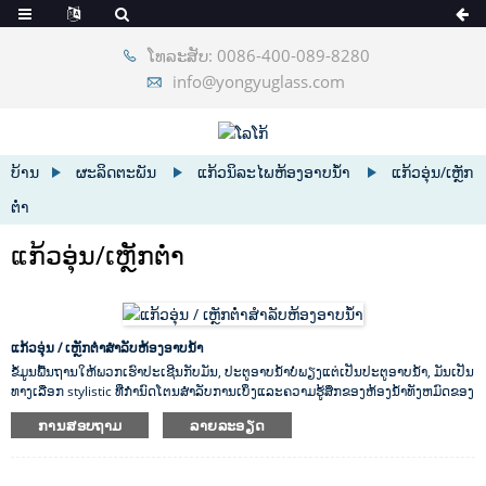
ໂທລະສັບ: 0086-400-089-8280
info@yongyuglass.com
ບ້ານ
ຜະລິດຕະພັນ
ແກ້ວນິລະໄພຫ້ອງອາບນ້ໍາ
ແກ້ວອຸ່ນ/ເຫຼັກ
ຕ່ຳ
ແກ້ວອຸ່ນ/ເຫຼັກຕ່ຳ
ແກ້ວອຸ່ນ / ເຫຼັກຕ່ໍາສໍາລັບຫ້ອງອາບນ້ໍາ
ຂໍ້ມູນພື້ນຖານໃຫ້ພວກເຮົາປະເຊີນກັບມັນ, ປະຕູອາບນ້ໍາບໍ່ພຽງແຕ່ເປັນປະຕູອາບນ້ໍາ, ມັນເປັນ
ທາງເລືອກ stylistic ທີ່ກໍານົດໂຕນສໍາລັບການເບິ່ງແລະຄວາມຮູ້ສຶກຂອງຫ້ອງນ້ໍາທັງຫມົດຂອງ
ທ່ານ. ມັນເປັນລາຍການດຽວທີ່ໃຫຍ່ທີ່ສຸດໃນຫ້ອງນ້ໍາຂອງທ່ານແລະລາຍການທີ່ດຶງດູດຄວາມ
ການສອບຖາມ
ລາຍລະອຽດ
ສົນໃຈຫຼາຍທີ່ສຸດ. ບໍ່​ພຽງ​ແຕ່​ເທົ່າ​ນັ້ນ​, ແຕ່​ມັນ​ຍັງ​ມີ​ການ​ເຮັດ​ວຽກ​ຢ່າງ​ຖືກ​ຕ້ອງ​ເຊັ່ນ​ດຽວ​ກັນ​.
(ພວກເຮົາຈະສົນທະນາກ່ຽວກັບສິ່ງນັ້ນໃນນາທີ.) ຢູ່ທີ່ Yongyu Glass, ພວກເຮົາຮູ້ວ່າປະເພດ
ຂອງຜົນກະທົບທີ່ປະຕູອາບນ້ໍາຫຼືທໍ່ enclose ສາມາດເຮັດໃຫ້. ພວກເຮົາຍັງຮູ້ວ່າການເລືອກ