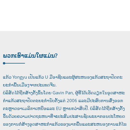
ຮູບແບບທີ່ເຫມາະສົມ, ໂຄງສ້າງ, ແລະ ...
ພວກເຮົາແມ່ນໃຜ
ແມ່ນ?
ແກ້ວ Yongyu ເປັນແກ້ວ U ມືອາຊີບແລະຜູ້ສະຫນອງແກ້ວສະຖາປັດຕະ
ຍະກໍາພື້ນເມືອງຈາກປະເທດຈີນ.
ບໍລິສັດໄດ້ຖືກສ້າງຕັ້ງຂຶ້ນໂດຍ Gavin Pan, ຜູ້ທີ່ໄດ້ເຮັດວຽກໃນອຸດສາຫະ
ກໍາແກ້ວສະຖາປັດຕະຍະກໍານັບຕັ້ງແຕ່ 2006 ແລະມີປະສົບການສົ່ງອອກ
ຕະຫຼາດອາເມລິກາເຫນືອແລະ EU ຫຼາຍກວ່າສິບປີ. ບໍລິສັດໄດ້ຖືກສ້າງຕັ້ງ
ຂຶ້ນດ້ວຍຄວາມປາດຖະຫນາທີ່ຈະປະສົມປະສານຊັບພະຍາກອນປະໂຫຍດ
ຂອງການກໍ່ສ້າງອຸດສາຫະກໍາແກ້ວຂອງພາກພື້ນແລະສະຫນອງການແກ້ໄຂ