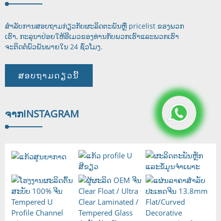
ສໍາ​ລັບ​ການ​ສອບ​ຖາມ​ກ່ຽວ​ກັບ​ຜະ​ລິດ​ຕະ​ພັນ​ຫຼື pricelist ຂອງ​ພວກ​
ເຮົາ​, ກະ​ລຸ​ນາ​ປ່ອຍ​ໃຫ້​ອີ​ເມວ​ຂອງ​ທ່ານ​ກັບ​ພວກ​ເຮົາ​ແລະ​ພວກ​ເຮົາ​
ຈະ​ຕິດ​ຕໍ່​ພົວ​ພັນ​
ພາຍໃນ 24 ຊົ່ວໂມງ.
ສອບຖາມດຽວນີ້
ຈາກ
INSTAGRAM