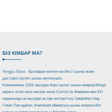
дүкенінде біз душ есігінің немесе ваннаның қоршауы қандай әсер ететінін
білеміз. Біз сондай-ақ дұрыс стильді, текстураны және ...
БІЗ КІМ
БАР МА?
Yongyu Glass - Қытайдан келген кәсіби U шыны және
дәстүрлі сәулет шыны жеткізушісі.
Компанияны 2006 жылдан бері сәулет шыны өнеркәсібінде
жұмыс істеп келе жатқан және Солтүстік Америка мен ЕО
нарығында он жылдан астам экспорттық тәжірибесі бар
Гэвин Пан құрған. Компания аймақтың шыны өнеркәсібін
құрудың тиімді ресурстарын біріктіру және