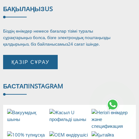
БАҚЫЛАҢЫЗ
US
Біздің өнімдер немесе бағалар тізімі туралы
сұрақтарыңыз болса, бізге электрондық поштаңызды
қалдырыңыз, біз байланысамыз
24 сағат ішінде.
ҚАЗІР СҰРАУ
БАСТАП
INSTAGRAM