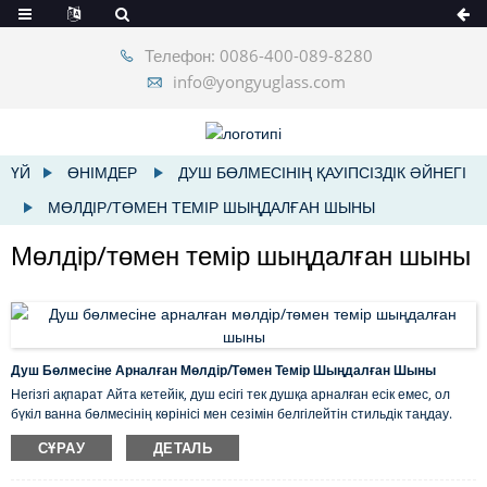
Телефон: 0086-400-089-8280
info@yongyuglass.com
ҮЙ
ӨНІМДЕР
ДУШ БӨЛМЕСІНІҢ ҚАУІПСІЗДІК ӘЙНЕГІ
МӨЛДІР/ТӨМЕН ТЕМІР ШЫҢДАЛҒАН ШЫНЫ
Мөлдір/төмен темір шыңдалған шыны
Душ Бөлмесіне Арналған Мөлдір/төмен Темір Шыңдалған Шыны
Негізгі ақпарат Айта кетейік, душ есігі тек душқа арналған есік емес, ол
бүкіл ванна бөлмесінің көрінісі мен сезімін белгілейтін стильдік таңдау.
Бұл ванна бөлмесіндегі жалғыз ең үлкен және ең көп назар аударатын
СҰРАУ
ДЕТАЛЬ
элемент. Бұл ғана емес, сонымен қатар ол дұрыс жұмыс істеуі керек. (Бұл
туралы біраз уақыттан кейін айтатын боламыз.) Міне, Yongyu Glass