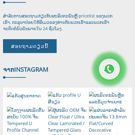
ສໍາ​ລັບ​ການ​ສອບ​ຖາມ​ກ່ຽວ​ກັບ​ຜະ​ລິດ​ຕະ​ພັນ​ຫຼື pricelist ຂອງ​ພວກ​
ເຮົາ​, ກະ​ລຸ​ນາ​ປ່ອຍ​ໃຫ້​ອີ​ເມວ​ຂອງ​ທ່ານ​ກັບ​ພວກ​ເຮົາ​ແລະ​ພວກ​ເຮົາ​
ຈະ​ຕິດ​ຕໍ່​ພົວ​ພັນ​
ພາຍໃນ 24 ຊົ່ວໂມງ.
ສອບຖາມດຽວນີ້
ຈາກ
INSTAGRAM