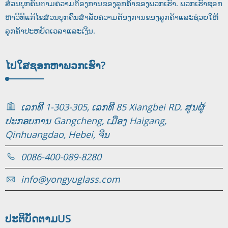
ສ່ວນບຸກຄົນຕາມຄວາມຕ້ອງການຂອງລູກຄ້າຂອງພວກເຮົາ. ພວກເຮົາຊອກ
ຫາວິທີແກ້ໄຂສ່ວນບຸກຄົນສໍາລັບຄວາມຕ້ອງການຂອງລູກຄ້າແລະຊ່ວຍໃຫ້
ລູກຄ້າປະຫຍັດເວລາແລະເງິນ.
ໄປໃສ
ຊອກ​ຫາ​ພວກ​ເຮົາ​?
ເລກທີ 1-303-305, ເລກທີ 85 Xiangbei RD. ສູນຜູ້
ປະກອບການ Gangcheng, ເມືອງ Haigang,
Qinhuangdao, Hebei, ຈີນ
0086-400-089-8280
info@yongyuglass.com
ປະຕິບັດຕາມ
US