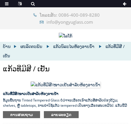
ໂທລະສັບ: 0086-400-089-8280
info@yongyuglass.com
ບ້ານ
ຜະລິດຕະພັນ
ແກ້ວນິລະໄພຫ້ອງອາບນ້ໍາ
ແກ້ວ​ທີ່​ມີ​ສີ /
ເຢັນ​
ແກ້ວ​ທີ່​ມີ​ສີ / ເຢັນ​
ແກ້ວ​ທີ່​ມີ​ສີ​/​ໜາວ​ເຢັນ​ສຳ​ລັບ​ຫ້ອງ​ອາບ​ນ້ຳ
ຂໍ້​ມູນ​ພື້ນ​ຖານ Tinted Tempered Glass ບໍ່​ວ່າ​ຈະ​ເລືອກ​ເອົາ​ແກ້ວ​ສີ​ສໍາ​ລັບ​ປ່ອງ​ຢ້ຽມ​,
shelves​, ຫຼື tabletops​, ການ​ນໍາ​ໃຊ້​ແກ້ວ tempered ເປັນ​ທາງ​ເລືອກ​ສະ​ເຫມີ​ໄປ​. ແກ້ວນີ້ມີ
ຄວາມທົນທານ ແລະມີໂອກາດຫນ້ອຍທີ່ຈະແຕກຫັກເມື່ອຖືກກະທົບ. ແກ້ວປາກົດຄືກັນກັບ
ການສອບຖາມ
ລາຍລະອຽດ
panes ແບບດັ້ງເດີມ, ເຮັດໃຫ້ມັນເປັນການຄັດເລືອກທີ່ດີສໍາລັບຜູ້ທີ່ຕ້ອງການຄວາມປອດໄພ
ເລັກນ້ອຍໂດຍບໍ່ມີການປ່ຽນແປງຮູບລັກສະນະຂອງ pane ໃນຂະບວນການ. ລອງເບິ່ງການ
ເລືອກຄວາມໜາ ແລະສີທີ່ຫລາກຫລາຍຂອງ Yongyu Glass ເພື່ອເລີ່ມຕົ້ນການເລືອກສີ...