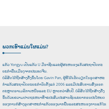
ພວກເຮົາແມ່ນໃຜ
ແມ່ນ?
ແກ້ວ Yongyu ເປັນແກ້ວ U ມືອາຊີບແລະຜູ້ສະຫນອງແກ້ວສະຖາປັດຕະ
ຍະກໍາພື້ນເມືອງຈາກປະເທດຈີນ.
ບໍລິສັດໄດ້ຖືກສ້າງຕັ້ງຂຶ້ນໂດຍ Gavin Pan, ຜູ້ທີ່ໄດ້ເຮັດວຽກໃນອຸດສາຫະ
ກໍາແກ້ວສະຖາປັດຕະຍະກໍານັບຕັ້ງແຕ່ 2006 ແລະມີປະສົບການສົ່ງອອກ
ຕະຫຼາດອາເມລິກາເຫນືອແລະ EU ຫຼາຍກວ່າສິບປີ. ບໍລິສັດໄດ້ຖືກສ້າງຕັ້ງ
ຂຶ້ນດ້ວຍຄວາມປາດຖະຫນາທີ່ຈະປະສົມປະສານຊັບພະຍາກອນປະໂຫຍດ
ຂອງການກໍ່ສ້າງອຸດສາຫະກໍາແກ້ວຂອງພາກພື້ນແລະສະຫນອງການແກ້ໄຂ