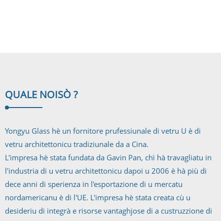
opzioni di tinta di culore di Yongyu Glass per cumincià à sceglie u p...
QUALE NOI
SÒ ?
Yongyu Glass hè un fornitore prufessiunale di vetru U è di
vetru architettonicu tradiziunale da a Cina.
L'impresa hè stata fundata da Gavin Pan, chì hà travagliatu in
l'industria di u vetru architettonicu dapoi u 2006 è hà più di
dece anni di sperienza in l'esportazione di u mercatu
nordamericanu è di l'UE. L'impresa hè stata creata cù u
desideriu di integrà e risorse vantaghjose di a custruzzione di