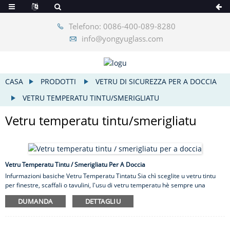
Telefono: 0086-400-089-8280
info@yongyuglass.com
CASA
PRODOTTI
VETRU DI SICUREZZA PER A DOCCIA
VETRU TEMPERATU TINTU/SMERIGLIATU
Vetru temperatu tintu/smerigliatu
Vetru Temperatu Tintu / Smerigliatu Per A Doccia
Infurmazioni basiche Vetru Temperatu Tintatu Sia chì sceglite u vetru tintu
per finestre, scaffali o tavulini, l'usu di vetru temperatu hè sempre una
opzione. Stu vetru hè robustu è menu prubabile di rompe si à l'impattu. U
DUMANDA
DETTAGLIU
vetru pare listessu cum'è i vetri tradiziunali, ciò chì ne face una ottima scelta
per quelli chì desideranu un pocu di sicurezza senza alterà l'aspettu di un
vetru in u prucessu. Date un'ochjata à a vasta selezzione di spessori è