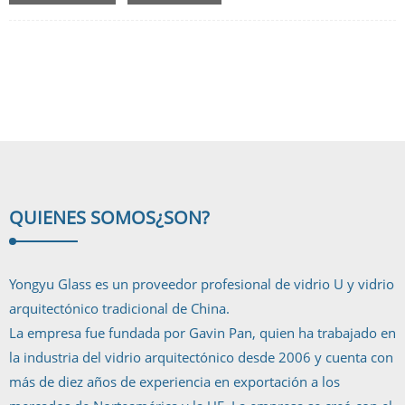
sofisticado a su aspecto contemporáneo. Esto es lo que en Yongyu Glass nos
esforzamos por ofrecer en cada una de nuestras piezas. Otras ventajas:
Nuestras fachadas y muros cortina de vidrio vienen en una amplia gama...
QUIENES SOMOS
¿SON?
Yongyu Glass es un proveedor profesional de vidrio U y vidrio
arquitectónico tradicional de China.
La empresa fue fundada por Gavin Pan, quien ha trabajado en
la industria del vidrio arquitectónico desde 2006 y cuenta con
más de diez años de experiencia en exportación a los