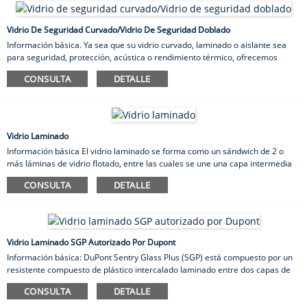
5) Vidrio templado de 12/15/19 mm de espesor, transparente o
ultratransparente
6) Vidrio inteligente PDLC/SPD de alto rendimiento
Vidrio De Seguridad Curvado/Vidrio De Seguridad Doblado
7) Vidrio laminado SGP autorizado por Dupont
Información básica. Ya sea que su vidrio curvado, laminado o aislante sea
para seguridad, protección, acústica o rendimiento térmico, ofrecemos
productos y servicio al cliente de primera calidad. Vidrio templado
CONSULTA
DETALLE
curvo/vidrio templado curvado. Disponible en diversos tamaños, formas y
colores. Radios de hasta 180 grados, múltiples radios, R mín. 800 mm,
longitud máxima de arco 3660 mm, altura máxima 12 metros. Vidrios
transparentes, bronce tintado, gris, verde o azul. Vidrio laminado
curvo/vidrio laminado curvado. Disponible en una variedad de...
Vidrio Laminado
Información básica El vidrio laminado se forma como un sándwich de 2 o
más láminas de vidrio flotado, entre las cuales se une una capa intermedia
de butiral de polivinilo (PVB) termoplástico y resistente bajo calor y presión y
CONSULTA
DETALLE
extrae el aire, y luego lo coloca en el hervidor de vapor de alta presión
aprovechando la alta temperatura y la alta presión para derretir una
pequeña cantidad de aire restante en el revestimiento. Especificación Vidrio
laminado plano Tamaño máx.: 3000 mm × 1300 mm Vidrio laminado curvo
Vidrio laminado templado curvo...
Vidrio Laminado SGP Autorizado Por Dupont
Información básica: DuPont Sentry Glass Plus (SGP) está compuesto por un
resistente compuesto de plástico intercalado laminado entre dos capas de
vidrio templado. Aumenta el rendimiento del vidrio laminado más allá de las
CONSULTA
DETALLE
tecnologías actuales, ya que la intercalación ofrece cinco veces más
resistencia al desgarro y 100 veces más rigidez que la intercalación de PVB