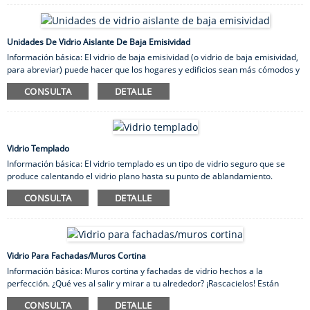
convencional. Características: SGP (SentryGlas Plus) es un polímero iónico
de etileno y éster de ácido metílico. Ofrece más ventajas al usar SGP como
material de intercalación...
Unidades De Vidrio Aislante De Baja Emisividad
Información básica: El vidrio de baja emisividad (o vidrio de baja emisividad,
para abreviar) puede hacer que los hogares y edificios sean más cómodos y
energéticamente eficientes. Se han aplicado recubrimientos microscópicos
CONSULTA
DETALLE
de metales preciosos como la plata al vidrio, que refleja el calor del sol. Al
mismo tiempo, el vidrio de baja emisividad permite una cantidad óptima de
luz natural a través de la ventana. Cuando se incorporan múltiples láminas
de vidrio en unidades de vidrio aislante (UGI), creando un espacio entre los
paneles, las UGI aíslan edificios y viviendas. Anuncio...
Vidrio Templado
Información básica: El vidrio templado es un tipo de vidrio seguro que se
produce calentando el vidrio plano hasta su punto de ablandamiento.
Posteriormente, se genera una tensión de compresión en su superficie y se
CONSULTA
DETALLE
enfría de forma uniforme. De esta manera, la tensión de compresión se
distribuye sobre la superficie del vidrio, mientras que la tensión de tracción
se mantiene en la capa central. La tensión de tracción causada por la
presión externa se compensa con la fuerte tensión de compresión. Como
resultado, aumenta la seguridad del vidrio.
Vidrio Para Fachadas/muros Cortina
Información básica: Muros cortina y fachadas de vidrio hechos a la
perfección. ¿Qué ves al salir y mirar a tu alrededor? ¡Rascacielos! Están
dispersos por todas partes, y tienen algo impresionante. Su asombrosa
CONSULTA
DETALLE
apariencia se ve reforzada por muros cortina de vidrio que añaden un toque