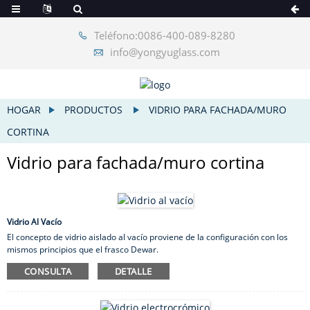
Teléfono:0086-400-089-8280
info@yongyuglass.com
HOGAR
PRODUCTOS
VIDRIO PARA FACHADA/MURO
CORTINA
Vidrio para fachada/muro cortina
Vidrio Al Vacío
El concepto de vidrio aislado al vacío proviene de la configuración con los
mismos principios que el frasco Dewar.
El vacío elimina la transferencia de calor entre las dos láminas de vidrio
CONSULTA
DETALLE
debido a la conducción y convección gaseosa, y una o dos láminas de vidrio
transparentes internas con revestimientos de baja emitancia reducen la
transferencia de calor radiativo a un nivel bajo.