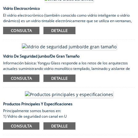
El vidrio aislante al vacío logra un mayor nivel de aislamiento térmico que el
del vidrio aislante convencional (unidad IG).
Vidrio Electrocrómico
El vidrio electrocrómico (también conocido como vidrio inteligente o vidrio
dinámico) es un vidrio tintable electrónicamente que se utiliza en ventanas,
claraboyas, fachadas y muros cortina. El vidrio electrocrómico, que puede
CONSULTA
DETALLE
ser controlado directamente por los ocupantes del edificio, es famoso por
mejorar la comodidad de los ocupantes, maximizar el acceso a la luz natural
y las vistas exteriores, reducir los costos de energía y brindar a los
arquitectos mayor libertad de diseño.
Vidrio De Seguridad Jumbo/de Gran Tamaño
Información básica: Yongyu Glass responde a los retos de los arquitectos
actuales suministrando vidrio monolítico templado, laminado y aislante de
tamaño gigante (doble y triple acristalamiento) y vidrio con revestimiento de
CONSULTA
DETALLE
baja emisividad de hasta 15 metros (según la composición del vidrio). Tanto
si necesita vidrio para proyectos específicos, procesado como flotado a
granel, ofrecemos entregas a nivel mundial a precios increíblemente
competitivos. Especificaciones del vidrio de seguridad gigante/de gran
tamaño: 1) Vidrio plano templado de un solo panel/Vidrio plano templado
Productos Principales Y Especificaciones
aislante...
Principalmente somos buenos en:
1) Vidrio de seguridad con canal en U
2) Vidrio templado curvo y vidrio laminado curvo;
CONSULTA
DETALLE
3) Vidrio de seguridad de tamaño jumbo
4) Vidrio templado tintado en bronce, gris claro y gris oscuro.