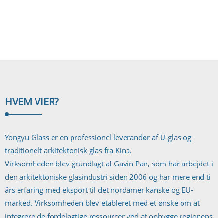
højtydende glasmateriale er vores laminerede sikkerhedsglas svært at bryde
og kan modstå belastningen, hvor standardmuligheder svigter. I dette
produkt...
HVEM VI
ER?
Yongyu Glass er en professionel leverandør af U-glas og
traditionelt arkitektonisk glas fra Kina.
Virksomheden blev grundlagt af Gavin Pan, som har arbejdet i
den arkitektoniske glasindustri siden 2006 og har mere end ti
års erfaring med eksport til det nordamerikanske og EU-
marked. Virksomheden blev etableret med et ønske om at
integrere de fordelagtige ressourcer ved at opbygge regionens