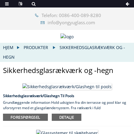
Telefon: 0086-400-089-8280
info@yongyuglass.com
HJEM
PRODUKTER
SIKKERHEDSGLASRÆKVÆRK OG -
HEGN
Sikkerhedsglasrækværk og -hegn
Sikkerhedsglasrækværk/Glashegn Til Pools
Grundlæggende information Hold udsigten fra din terrasse og pool klar og
uforstyrret med et glasgelændersystem. Fra rækværk i fuld
glaspanel/poolhegn til balustre i hærdet glas, indendørs eller udendørs,
FORESPØRGSEL
DETALJE
installation af et glasgelændersystem til terrassen er en sikker måde at
fange opmærksomhed og bringe dine ideer til terrassegelændere/poolhegn
til live. Funktioner 1) Høj æstetisk appel Glasgelændere giver et moderne