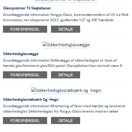
look og overgår ethvert andet terrassegelændersystem, der bruges i dag.
For mange mennesker er glasgelændere ...
Glassystemer Til Skøjtebaner
Grundlæggende information Yongyu Glass, leverandørmedlem af US Ice Rink
Association, har eksporteret SGCC-godkendte 1/2” og 5/8” hærdede
glasprodukter til skøjtebaneindustrien i USA siden 2009. Vi eksporterer
FORESPØRGSEL
DETALJE
hærdede glasprodukter af høj kvalitet til rimelige priser til vores kunder og
deler overskuddet fra handlen. Andre fordele Hærdede
skøjtebaneglassystemer bruges flittigt til at beskytte publikum bagved.
Hærdede skøjtebaneglassystemer tjener flere formål, herunder: 1)
Beskyttelse ...
Sikkerhedsglasvægge
Grundlæggende information Skillevægge af sikkerhedsglas er lavet af
hærdet glas/lamineret glas/IGU-panel. Glastykkelsen kan normalt være 8
mm, 10 mm, 12 mm og 15 mm. Der findes mange andre typer glas, der
FORESPØRGSEL
DETALJE
normalt bruges som skillevæg, såsom matteret glas, hærdet glas med
silketryk, gradueret glas, lamineret glas og isoleret glas. Glasskillevægge
bruges mest i kontor-, bolig- og erhvervsbygninger. 10 mm klar hærdet glas
er 5 gange stærkere...
Sikkerhedsglasrækværk Og -hegn
Grundlæggende information Minimering af farer med hærdet og lamineret
sikkerhedsglas Sikkerhedsglas fra Yongyu Glass leveres med en række
ekstra funktioner for at beskytte dig mod trusler, hvis der skulle ske et uheld.
FORESPØRGSEL
DETALJE
Vores produkter er forstærket indefra for at øge deres holdbarhed og
forhindre dem i at falde fra hinanden, hvis de ved et uheld knuses. Med det