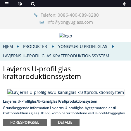
Telefon: 0086-400-089-8280
info@yongyuglass.com
HJEM
PRODUKTER
YONGYU® U PROFILGLAS
LAVJERNS U-PROFIL GLAS KRAFTPRODUKTIONSSYSTEM
Lavjerns U-profil glas
kraftproduktionssystem
Lavjerns U-Profilglas/U-Kanalglas Kraftproduktionssystem
Grundlæggende information Lavjerns U-profilglas-byggematerialer til
kraftproduktion i glas (UBIPV) kombinerer fordelene ved U-profil-byggeglas
og solenergiproduktionssystem for at fremme grøn miljøbeskyttelse samt
FORESPØRGSEL
DETALJE
energibesparelser og emissionsreduktion. UBIPV og byen kan kombineres
harmonisk for at gøre solceller til en del af menneskelivet. Det er ikke kun et