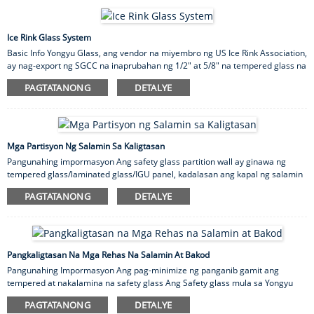
sa deck railing/pool fences. Mga Tampok 1) Ang High Aesthetic Appeal Glass
railings ay nag-aalok ng kontemporaryong hitsura at higit pa sa anumang iba
pang deck railing system na ginagamit ngayon. Para sa maraming tao, ang
Ice Rink Glass System
mga handrail ng glass deck ay consi...
Basic Info Yongyu Glass, ang vendor na miyembro ng US Ice Rink Association,
ay nag-export ng SGCC na inaprubahan ng 1/2" at 5/8" na tempered glass na
mga produkto sa industriya ng ice rink sa USA mula noong 2009. Nag-export
PAGTATANONG
DETALYE
kami ng de-kalidad at makatuwirang presyo ng mga produktong tempered
glass sa aming mga customer at ibinabahagi ang mga kita mula sa
kalakalan. Iba pang mga Bentahe Ang tempered ice rink glass system ay
ligaw na ginagamit upang protektahan ang madla sa likod nito. Ang mga
tempered ice rink glass system ay nagsisilbi sa ilang layunin, kabilang ang: 1)
Mga Partisyon Ng Salamin Sa Kaligtasan
Pagprotekta ...
Pangunahing impormasyon Ang safety glass partition wall ay ginawa ng
tempered glass/laminated glass/IGU panel, kadalasan ang kapal ng salamin
ay maaaring 8mm, 10mm, 12mm, 15mm. Mayroong maraming iba pang
PAGTATANONG
DETALYE
mga uri ng salamin na karaniwang ginagamit bilang partition, para sa
frosted glass partition, silk screen printing tempered glass partition, gradient
glass partition, laminated glass partition, insulated glass partition. Ang glass
partition ay kadalasang ginagamit sa opisina, bahay at komersyal na
gusali.10mm clear toughened glass partition ay 5 beses na stro...
Pangkaligtasan Na Mga Rehas Na Salamin At Bakod
Pangunahing Impormasyon Ang pag-minimize ng panganib gamit ang
tempered at nakalamina na safety glass Ang Safety glass mula sa Yongyu
Glass ay may kasamang mga karagdagang feature para protektahan ka
PAGTATANONG
DETALYE
mula sa mga banta sakaling may mangyari na sakuna. Ang aming mga