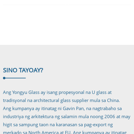
produkto ay pinalakas mula sa loob upang madagdagan ang kanilang tibay
at maiwasan ang mga ito mula sa pagbagsak kung hindi sinasadyang
nabasag. Gamit ang high-performance na glazing material, ang aming safety
laminated glass ay mahirap masira at makayanan ang pagkarga kung saan
nabigo ang mga karaniwang opsyon. Sa produktong ito...
SINO TAYO
AY?
Ang Yongyu Glass ay isang propesyonal na U glass at
tradisyonal na architectural glass supplier mula sa China.
Ang kumpanya ay itinatag ni Gavin Pan, na nagtrabaho sa
industriya ng arkitektura ng salamin mula noong 2006 at may
higit sa sampung taon na karanasan sa pag-export ng
merkado sa North America at EU. Ang kumpanya ay itinatag