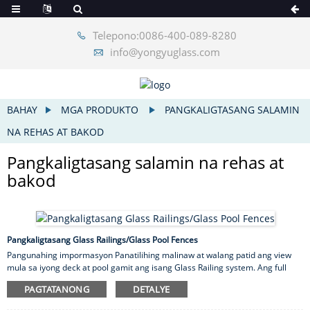
Telepono:0086-400-089-8280
info@yongyuglass.com
BAHAY
MGA PRODUKTO
PANGKALIGTASANG SALAMIN
NA REHAS AT BAKOD
Pangkaligtasang salamin na rehas at
bakod
Pangkaligtasang Glass Railings/Glass Pool Fences
Pangunahing impormasyon Panatilihing malinaw at walang patid ang view
mula sa iyong deck at pool gamit ang isang Glass Railing system. Ang full
glass panel railings/pool fence hanggang tempered glass balusters, sa loob
PAGTATANONG
DETALYE
o labas, ang pag-install ng glass deck railing system ay isang siguradong
paraan para makakuha ng atensyon at bigyang buhay ang iyong mga ideya