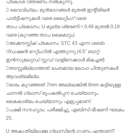
പ്രകാശ വിതരണം നൽകുന്നു.
 വൈവിധ്യം: മുൻഭാഗങ്ങൾ മുതൽ ഇന്റീരിയർ
പാർട്ടീഷനുകൾ വരെ ലൈറ്റിംഗ് വരെ
താപ പ്രകടനം: U-മൂല്യ ശ്രേണി = 0.49 മുതൽ 0.19
വരെ (കുറഞ്ഞ താപ കൈമാറ്റം)
അക്കൗസ്റ്റിക് പ്രകടനം: STC 43 എന്ന ശബ്‌ദ
റിഡക്ഷൻ റേറ്റിംഗിൽ എത്തുന്നു (4.5" ബാറ്റ്-
ഇൻസുലേറ്റഡ് സ്റ്റഡ് വാളിനേക്കാൾ മികച്ചത്)
തടസ്സമില്ലാത്തത്: ലംബമായ ലോഹ പിന്തുണകൾ
ആവശ്യമില്ല.
ഭാരം കുറഞ്ഞത്: 7mm അല്ലെങ്കിൽ 8mm കട്ടിയുള്ള
ചാനൽ ഗ്ലാസ് രൂപകൽപ്പന ചെയ്യാനും
കൈകാര്യം ചെയ്യാനും എളുപ്പമാണ്.
പക്ഷി സൗഹൃദം: പരീക്ഷിച്ചു, എബിസി ഭീഷണി ഘടകം
25.
U ആകൃതിയിലുള്ള ഗ്ലാസിന്റെ ഗുണം എന്താണ്?