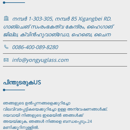
നമ്പർ 1-303-305, നമ്പർ 85 Xigangbei RD.
ഗാങ്‌ചെങ് സംരംഭകത്വ കേന്ദ്രം, ഹൈഗാങ്
ജില്ല, ക്വിൻഹുവാങ്‌ഡോ, ഹെബെ, ചൈന
0086-400-089-8280
info@yongyuglass.com
പിന്തുടരുക
US
ഞങ്ങളുടെ ഉൽപ്പന്നങ്ങളെക്കുറിച്ചോ
വിലവിവരപ്പട്ടികയെക്കുറിച്ചോ ഉള്ള അന്വേഷണങ്ങൾക്ക്,
ദയവായി നിങ്ങളുടെ ഇമെയിൽ ഞങ്ങൾക്ക്
അയയ്ക്കുക, ഞങ്ങൾ നിങ്ങളെ ബന്ധപ്പെടും.
24
മണിക്കൂറിനുള്ളിൽ.