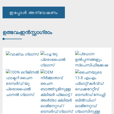
ഇപ്പോൾ അന്വേഷണം
ഉത്ഭവം
ഇൻസ്റ്റാഗ്രാം