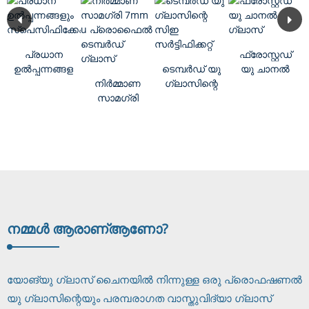
പ്രധാന
ഫ്രോസ്റ്റഡ്
ഉൽപ്പന്നങ്ങളും
ടെമ്പർഡ് യു
യു ചാനൽ
സ്പെസിഫിക്കേഷനും
നിർമ്മാണ
ഗ്ലാസിന്റെ
ഗ്ലാസ്
സാമഗ്രി
സിഇ
7mm u
സർട്ടിഫിക്കറ്റ്
പ്രൊഫൈൽ
ടെമ്പർഡ്
ഗ്ലാസ്
നമ്മൾ ആരാണ്
ആണോ?
യോങ്‌യു ഗ്ലാസ് ചൈനയിൽ നിന്നുള്ള ഒരു പ്രൊഫഷണൽ
യു ഗ്ലാസിന്റെയും പരമ്പരാഗത വാസ്തുവിദ്യാ ഗ്ലാസ്