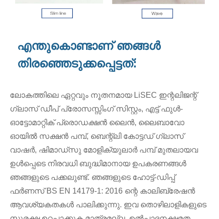
എന്തുകൊണ്ടാണ് ഞങ്ങൾ
തിരഞ്ഞെടുക്കപ്പെട്ടത്:
ലോകത്തിലെ ഏറ്റവും നൂതനമായ LiSEC ഇന്റലിജന്റ്
ഗ്ലാസ് ഡീപ് പ്രോസസ്സിംഗ് സിസ്റ്റം, എട്ട് ഫുൾ-
ഓട്ടോമാറ്റിക് പ്രൊഡക്ഷൻ ലൈൻ, ലൈബാവോ
ഓയിൽ സക്ഷൻ പമ്പ്, ബെന്റ്ലി കോട്ടഡ് ഗ്ലാസ്
വാഷർ, ഷിമാഡ്‌സു മോളിക്യുലാർ പമ്പ് മുതലായവ
ഉൾപ്പെടെ നിരവധി ബുദ്ധിമാനായ ഉപകരണങ്ങൾ
ഞങ്ങളുടെ പക്കലുണ്ട്. ഞങ്ങളുടെ ഹോട്ട്-ഡിപ്പ്
ഫർണസ് BS EN 14179-1: 2016 ന്റെ കാലിബ്രേഷൻ
ആവശ്യകതകൾ പാലിക്കുന്നു. ഇവ തൊഴിലാളികളുടെ
സുരക്ഷ ഉറപ്പാക്കുക മാത്രമല്ല, ഉൽപ്പാദനക്ഷമത