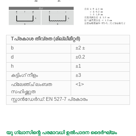
T
പ്രകാശ തീവ്രത (മില്ലീമീറ്റർ)
b
±2 ±
d
±0.2
h
±1
കട്ടിംഗ് നീളം
±3
ഫ്ലേഞ്ച് ലംബത
<1>
സഹിഷ്ണുത
സ്റ്റാൻഡേർഡ്: EN 527-7 പ്രകാരം
യു ഗ്ലാസിന്റെ പരമാവധി ഉൽ‌പാദന ദൈർഘ്യം