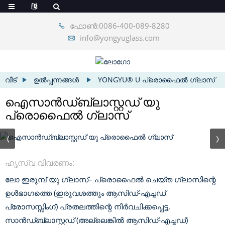
ഫോൺ:0086-400-089-8280
info@yongyuglass.com
വീട്
ഉൽപ്പന്നങ്ങൾ
YONGYU® U പ്രൊഫൈൽ ഗ്ലാസ്
ഐസാൻഡ്ബ്ലാസ്റ്റഡ് യു
പ്രൊഫൈൽ ഗ്ലാസ്
ഹൃസ്വ വിവരണം:
ലോ ഇരുമ്പ് യു ഗ്ലാസ്– പ്രൊഫൈൽ ചെയ്ത ഗ്ലാസിന്റെ
ഉൾഭാഗത്തെ (ഇരുവശത്തും ആസിഡ്-എച്ചഡ്
പ്രോസസ്സിംഗ്) പ്രതലത്തിന്റെ നിർവചിക്കപ്പെട്ട,
സാൻഡ്ബ്ലാസ്റ്റഡ് (അല്ലെങ്കിൽ ആസിഡ്-എച്ചഡ്)