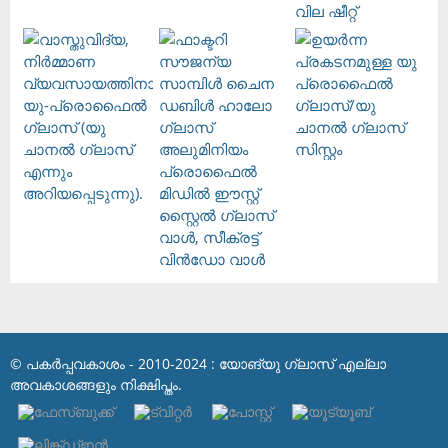
© പകർപ്പവകാശം - 2010-2024 : യോങ്‌യു ഗ്ലാസ് എല്ലാ
അവകാശങ്ങളും നിക്ഷിപ്തം.