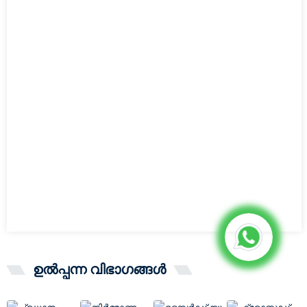
ഉൽപ്പന്ന വിഭാഗങ്ങൾ