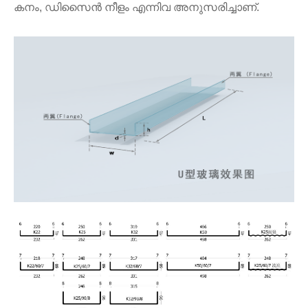
കനം, ഡിസൈൻ നീളം എന്നിവ അനുസരിച്ചാണ്.