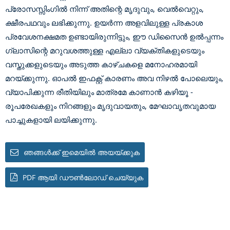
പ്രോസസ്സിംഗിൽ നിന്ന് അതിന്റെ മൃദുവും, വെൽവെറ്റും,
ക്ഷീരപഥവും ലഭിക്കുന്നു. ഉയർന്ന അളവിലുള്ള പ്രകാശ
പ്രവേശനക്ഷമത ഉണ്ടായിരുന്നിട്ടും, ഈ ഡിസൈൻ ഉൽപ്പന്നം
ഗ്ലാസിന്റെ മറുവശത്തുള്ള എല്ലാ വ്യക്തികളുടെയും
വസ്തുക്കളുടെയും അടുത്ത കാഴ്ചകളെ മനോഹരമായി
മറയ്ക്കുന്നു. ഓപൽ ഇഫക്റ്റ് കാരണം അവ നിഴൽ പോലെയും,
വ്യാപിക്കുന്ന രീതിയിലും മാത്രമേ കാണാൻ കഴിയൂ -
രൂപരേഖകളും നിറങ്ങളും മൃദുവായതും, മേഘാവൃതവുമായ
പാച്ചുകളായി ലയിക്കുന്നു.
ഞങ്ങൾക്ക് ഇമെയിൽ അയയ്ക്കുക
PDF ആയി ഡൗൺലോഡ് ചെയ്യുക