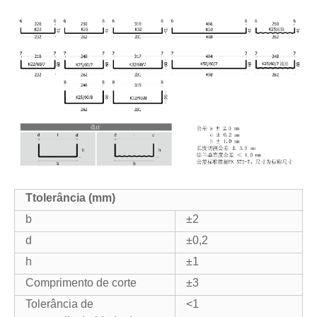
T
tolerância (mm)
b
±2
d
±0,2
h
±1
Comprimento de corte
±3
Tolerância de
<1