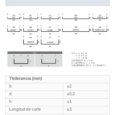
T
tolerancia (mm)
b
±2
d
±0,2
h
±1
Longitud de corte
±3