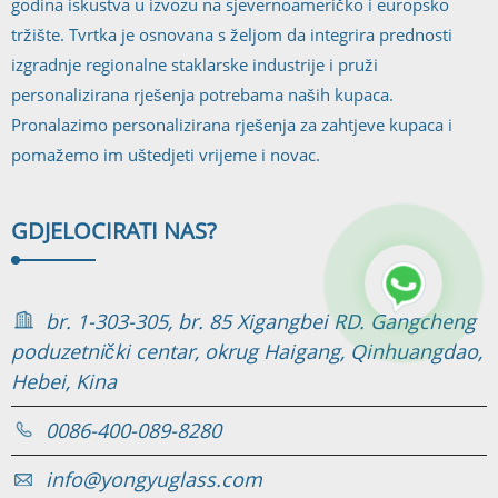
godina iskustva u izvozu na sjevernoameričko i europsko
tržište. Tvrtka je osnovana s željom da integrira prednosti
izgradnje regionalne staklarske industrije i pruži
personalizirana rješenja potrebama naših kupaca.
Pronalazimo personalizirana rješenja za zahtjeve kupaca i
pomažemo im uštedjeti vrijeme i novac.
GDJE
LOCIRATI NAS?
br. 1-303-305, br. 85 Xigangbei RD. Gangcheng
poduzetnički centar, okrug Haigang, Qinhuangdao,
Hebei, Kina
0086-400-089-8280
info@yongyuglass.com