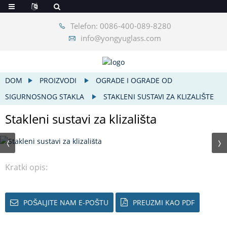
Telefon: 0086-400-089-8280
info@yongyuglass.com
DOM
PROIZVODI
OGRADE I OGRADE OD
SIGURNOSNOG STAKLA
STAKLENI SUSTAVI ZA KLIZALIŠTE
Stakleni sustavi za klizališta
Kratki opis:
POŠALJITE NAM E-POŠTU
PREUZMI KAO PDF