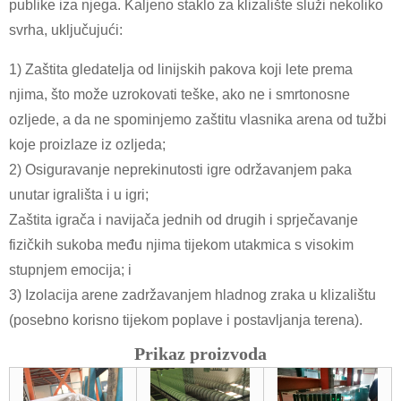
publike iza njega. Kaljeno staklo za klizalište služi nekoliko
svrha, uključujući:
1) Zaštita gledatelja od linijskih pakova koji lete prema
njima, što može uzrokovati teške, ako ne i smrtonosne
ozljede, a da ne spominjemo zaštitu vlasnika arena od tužbi
koje proizlaze iz ozljeda;
2) Osiguravanje neprekinutosti igre održavanjem paka
unutar igrališta i u igri;
Zaštita igrača i navijača jednih od drugih i sprječavanje
fizičkih sukoba među njima tijekom utakmica s visokim
stupnjem emocija; i
3) Izolacija arene zadržavanjem hladnog zraka u klizalištu
(posebno korisno tijekom poplave i postavljanja terena).
Prikaz proizvoda