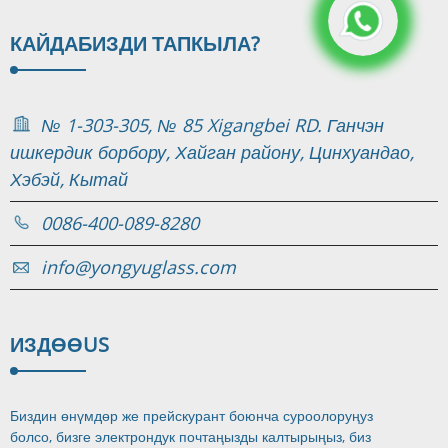
КАЙДА
БИЗДИ ТАПКЫЛА?
№ 1-303-305, № 85 Xigangbei RD. Ганчэн
ишкердик борбору, Хайган району, Цинхуандао,
Хэбэй, Кытай
0086-400-089-8280
info@yongyuglass.com
ИЗДӨӨ
US
Биздин өнүмдөр же прейскурант боюнча суроолоруңуз
болсо, бизге электрондук почтаңызды калтырыңыз, биз