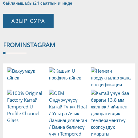
байланышабыз
24 сааттын ичинде.
АЗЫР СУРА
FROM
INSTAGRAM