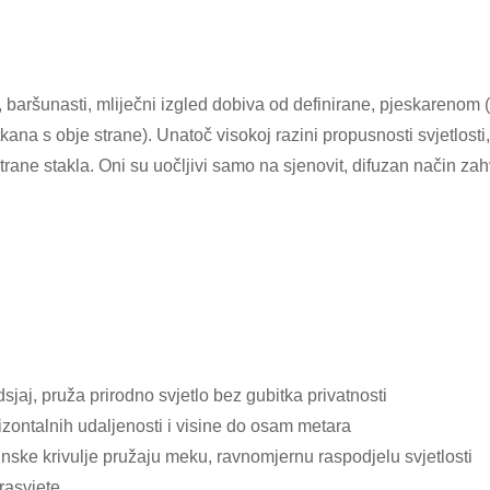
 baršunasti, mliječni izgled dobiva od definirane, pjeskarenom (
tkana s obje strane). Unatoč visokoj razini propusnosti svjetlost
ane stakla. Oni su uočljivi samo na sjenovit, difuzan način zahv
sjaj, pruža prirodno svjetlo bez gubitka privatnosti
izontalnih udaljenosti i visine do osam metara
inske krivulje pružaju meku, ravnomjernu raspodjelu svjetlosti
rasvjete