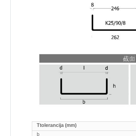
T
tolerancija (mm)
b