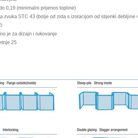
do 0,19 (minimalni prijenos topline)
zvuka STC 43 (bolje od zida s izolacijom od stijenki debljine 4
či
o je za dizajn i rukovanje
etnje 25