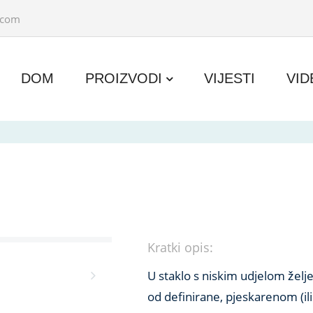
.com
DOM
PROIZVODI
VIJESTI
VID
Kratki opis:
U staklo s niskim udjelom želje
od definirane, pjeskarenom (i