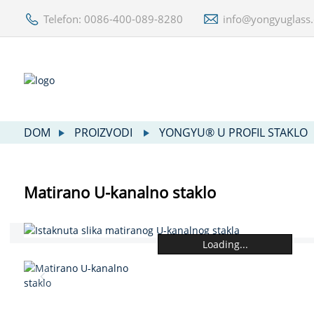
Telefon: 0086-400-089-8280
info@yongyuglass
DOM
PROIZVODI
YONGYU® U PROFIL STAKLO
Matirano U-kanalno staklo
Loading...