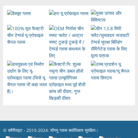
© कॉपीराइट - 2010-2024: योंगयु ग्लास सर्वाधिकार सुरक्षित।