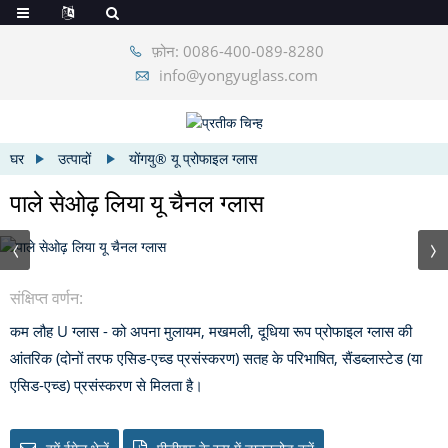
फ़ोन: 0086-400-089-8280
info@yongyuglass.com
घर
उत्पादों
योंगयु® यू प्रोफाइल ग्लास
पाले सेओढ़ लिया यू चैनल ग्लास
संक्षिप्त वर्णन:
कम लौह U ग्लास - को अपना मुलायम, मखमली, दूधिया रूप प्रोफाइल ग्लास की
आंतरिक (दोनों तरफ एसिड-एच्ड प्रसंस्करण) सतह के परिभाषित, सैंडब्लास्टेड (या
एसिड-एच्ड) प्रसंस्करण से मिलता है।