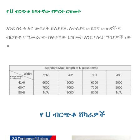
የ U ብርጭቆ ከፍተኛው የምርት ርዝመት
እንደ ስፋቱ እና ውፍረት ይለያያል. ለተለያዩ መደበኛ መጠኖች ዩ
ብርጭቆ የሚመረተው ከፍተኛው ርዝመት እንደ የሉህ ማሳያዎች ነው
።
የ U ብርጭቆ ሸካራዎች