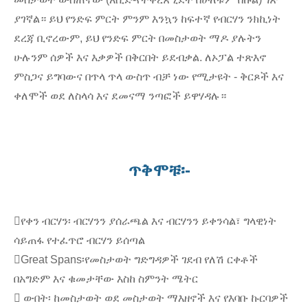
ያገኛል። ይህ የንድፍ ምርት ምንም እንኳን ከፍተኛ የብርሃን ንክኪነት
ደረጃ ቢኖረውም, ይህ የንድፍ ምርት በመስታወት ማዶ ያሉትን
ሁሉንም ሰዎች እና እቃዎች በቅርበት ይደብቃል. ለኦፓል ተጽእኖ
ምስጋና ይግባውና በጥላ ጥላ ውስጥ ብቻ ነው የሚታዩት - ቅርጾች እና
ቀለሞች ወደ ለስላሳ እና ደመናማ ንጣፎች ይዋሃዳሉ።
ጥቅሞቹ፡-
የቀን ብርሃን፡ ብርሃንን ያሰራጫል እና ብርሃንን ይቀንሳል፣ ግላዊነት
ሳይጠፋ የተፈጥሮ ብርሃን ይሰጣል
Great Spans፡የመስታወት ግድግዳዎች ገደብ የለሽ ርቀቶች
በአግድም እና ቁመታቸው እስከ ስምንት ሜትር
 ውበት፡ ከመስታወት ወደ መስታወት ማእዘኖች እና የእባቡ ኩርባዎች