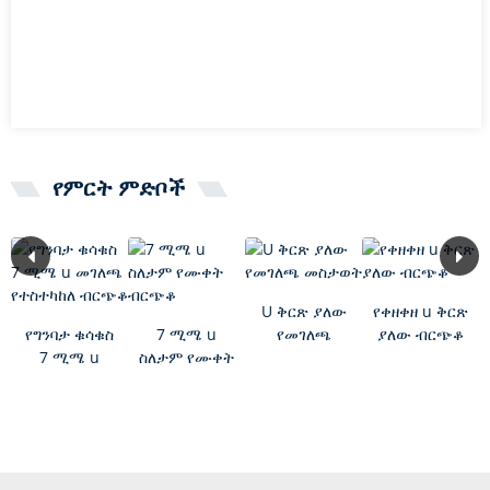
የምርት ምድቦች
U ቅርጽ ያለው
የቀዘቀዘ u ቅርጽ
የግንባታ ቁሳቁስ
7 ሚሜ u
የመገለጫ
ያለው ብርጭቆ
7 ሚሜ u
ስለታም የሙቀት
መስታወት
መገለጫ
ብርጭቆ
የተስተካከለ
ብርጭቆ