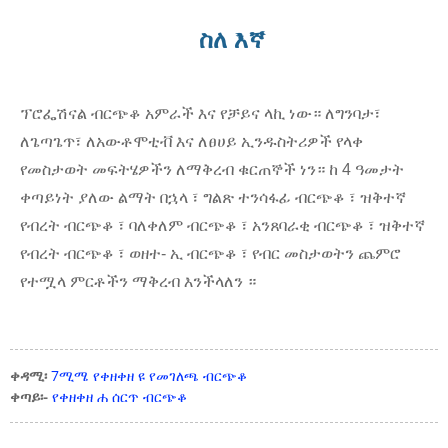
ስለ እኛ
ፕሮፌሽናል ብርጭቆ አምራች እና የቻይና ላኪ ነው። ለግንባታ፣
ለጌጣጌጥ፣ ለአውቶሞቲቭ እና ለፀሀይ ኢንዱስትሪዎች የላቀ
የመስታወት መፍትሄዎችን ለማቅረብ ቁርጠኞች ነን። ከ 4 ዓመታት
ቀጣይነት ያለው ልማት በኋላ ፣ ግልጽ ተንሳፋፊ ብርጭቆ ፣ ዝቅተኛ
የብረት ብርጭቆ ፣ ባለቀለም ብርጭቆ ፣ አንጸባራቂ ብርጭቆ ፣ ዝቅተኛ
የብረት ብርጭቆ ፣ ወዘተ- ኢ ብርጭቆ ፣ የብር መስታወትን ጨምሮ
የተሟላ ምርቶችን ማቅረብ እንችላለን ።
ቀዳሚ፡
7ሚሜ የቀዘቀዘ ዩ የመገለጫ ብርጭቆ
ቀጣይ፡-
የቀዘቀዘ ሐ ሰርጥ ብርጭቆ