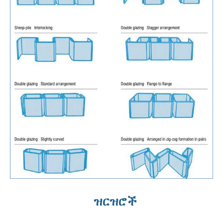
ዝርዝሮች