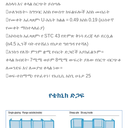
ለስላሳ እና ቀላል ስርጭት ይሰጣሉ
ሁለገብነት፡- ከግንባር እስከ የውስጥ ክፍልፍሎች እስከ መብራት
የሙቀት አፈጻጸም፡ U-እሴት ክልል = 0.49 እስከ 0.19 (አነስተኛ
የሙቀት ማስተላለፊያ)
አኮስቲክ አፈጻጸም፡ የ STC 43 የድምጽ ቅነሳ ደረጃ ላይ ደርሷል
(ከ4.5 ኢንች ባት-የተሸፈነ የስታድ ግድግዳ የተሻለ)
እንከን የለሽ፡ ምንም ቋሚ የብረት ድጋፎች አያስፈልጉም።
ቀላል ክብደት፡ 7ሚሜ ወይም 8ሚሜ ውፍረት ያለው የሰርጥ ብርጭቆ
ለመንደፍ እና ለመያዝ ቀላል ነው።
ወፍ-ተስማሚ፡ የተፈተነ፣ የኤቢሲ አስጊ ሁኔታ 25
የቴክኒክ ድጋፍ