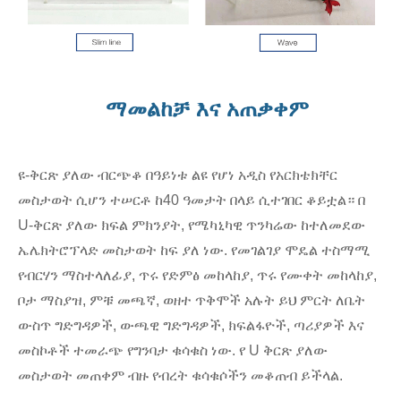
ማመልከቻ እና አጠቃቀም
ዩ-ቅርጽ ያለው ብርጭቆ በዓይነቱ ልዩ የሆነ አዲስ የአርክቴክቸር
መስታወት ሲሆን ተሠርቶ ከ40 ዓመታት በላይ ሲተገበር ቆይቷል። በ
U-ቅርጽ ያለው ክፍል ምክንያት, የሜካኒካዊ ጥንካሬው ከተለመደው
ኤሌክትሮፕላድ መስታወት ከፍ ያለ ነው. የመገልገያ ሞዴል ተስማሚ
የብርሃን ማስተላለፊያ, ጥሩ የድምፅ መከላከያ, ጥሩ የሙቀት መከላከያ,
ቦታ ማስያዝ, ምቹ መጫኛ, ወዘተ ጥቅሞች አሉት ይህ ምርት ለቤት
ውስጥ ግድግዳዎች, ውጫዊ ግድግዳዎች, ክፍልፋዮች, ጣሪያዎች እና
መስኮቶች ተመራጭ የግንባታ ቁሳቁስ ነው. የ U ቅርጽ ያለው
መስታወት መጠቀም ብዙ የብረት ቁሳቁሶችን መቆጠብ ይችላል.