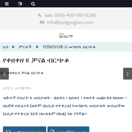
ስልክ: 0086-400-089-8280
info@yongyuglass.com
ቤት
ምርቶች
YONGYU® U መገለጫ ብርጭቆ
የቀዘቀዘ ዩ ቻናል ብርጭቆ
አጭር መግለጫ፡-
ዝቅተኛ የብረት ዩ መስታወት - ለስላሳ ፣ ለስላሳ ፣ የወተት መልክ ከተገለጸው ፣
በአሸዋ በተፈነዳ (ወይም በአሲድ-የተቀረጸ) የመገለጫ መስታወት ውስጠኛው
(አሲድ-የተቀረጸ ሂደት በሁለቱም በኩል) ገጽ ያገኛል።