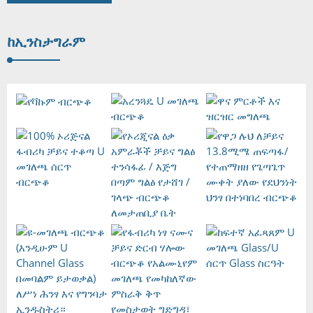
ከ
ኢንስታግራም