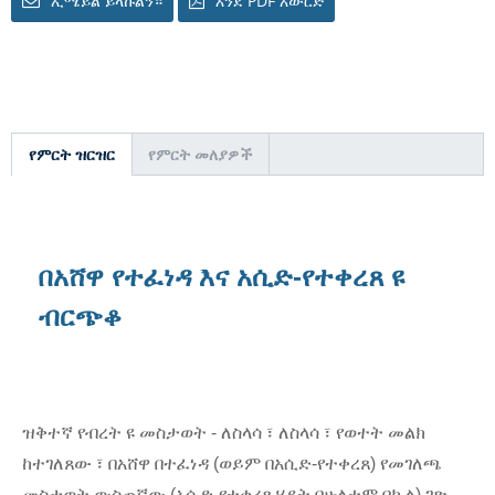
ኢሜይል ይላኩልን።
እንደ PDF አውርድ
የምርት ዝርዝር
የምርት መለያዎች
በአሸዋ የተፈነዳ እና አሲድ-የተቀረጸ ዩ
ብርጭቆ
ዝቅተኛ የብረት ዩ መስታወት - ለስላሳ ፣ ለስላሳ ፣ የወተት መልክ
ከተገለጸው ፣ በአሸዋ በተፈነዳ (ወይም በአሲድ-የተቀረጸ) የመገለጫ
መስታወት ውስጠኛው (አሲድ-የተቀረጸ ሂደት በሁለቱም በኩል) ገጽ