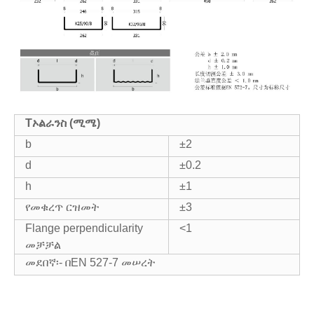
T
ኦልራንስ (ሚሜ)
b
±2
d
±0.2
h
±1
የመቁረጥ ርዝመት
±3
Flange perpendicularity
<1
መቻቻል
መደበኛ፡- በEN 527-7 መሠረት