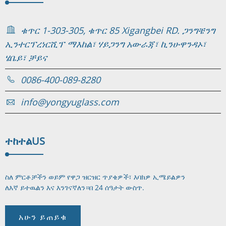
ቁጥር 1-303-305, ቁጥር 85 Xigangbei RD. ጋንግቼንግ
ኢንተርፕረነርሺፕ ማእከል፣ ሃይጋንግ አውራጃ፣ ኪንሁዋንዳኦ፣
ሄቤይ፣ ቻይና
0086-400-089-8280
info@yongyuglass.com
ተከተል
US
ስለ ምርቶቻችን ወይም የዋጋ ዝርዝር ጥያቄዎች፣ እባክዎ ኢሜይልዎን
ለእኛ ይተዉልን እና እንገናኛለን።
በ 24 ሰዓታት ውስጥ.
አሁን ይጠይቁ