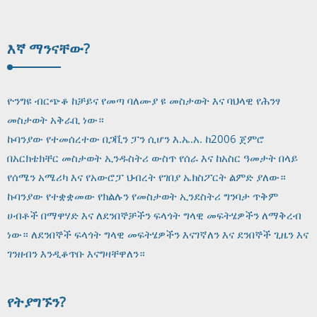
እኛ ማን
ናቸው?
ዮንግዩ ብርጭቆ ከቻይና የመጣ ባለሙያ ዩ መስታወት እና ባህላዊ የሕንፃ
መስታወት አቅራቢ ነው።
ኩባንያው የተመሰረተው በጋቪን ፓን ሲሆን እ.ኤ.አ. ከ2006 ጀምሮ
በአርክቴክቸር መስታወት ኢንዱስትሪ ውስጥ የሰራ እና ከአስር ዓመታት በላይ
የሰሜን አሜሪካ እና የአውሮፓ ህብረት የገበያ ኤክስፖርት ልምድ ያለው።
ኩባንያው የተቋቋመው የክልሉን የመስታወት ኢንደስትሪ ግንባታ ጥቅም
ሀብቶች በማዋሃድ እና ለደንበኞቻችን ፍላጎት ግላዊ መፍትሄዎችን ለማቅረብ
ነው። ለደንበኞች ፍላጎት ግላዊ መፍትሄዎችን እናገኛለን እና ደንበኞች ጊዜን እና
ገንዘብን እንዲቆጥቡ እናግዛቸዋለን።
የት
ያግኙን?