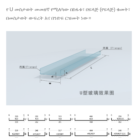
የ U መስታወት መመዘኛ የሚለካው በስፋቱ፣ በፍላጅ (የፍላጅ) ቁመት፣
በመስታወት ውፍረት እና በንድፍ ርዝመት ነው።