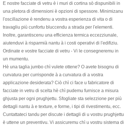
E nostre facciate di vetru è i muri di cortina sò dispunibili in
una pletora di dimensioni è opzioni di spessore. Minimizanu
l'oscillazione è rendenu a vostra esperienza di vita o di
travagliu più cunfortu bluccendu a strada per l'elementi.
Inoltre, garantiscenu una efficienza termica eccezziunale,
aiutenduvi à risparmià nantu à i costi operativi di l'edifiziu.
Ordinate e vostre facciate di vetru - Vi le consegneremu in
un mumentu.
Hè una taglia jumbo chì vulete ottene? O avete bisognu di
curvatura per currisponde à a curvatura di a vostra
applicazione desiderata? Ciò chì ci face u fabricatore di
facciate in vetru di scelta hè chì pudemu furnisce a misura
ghjusta per ogni prughjettu. Sfogliate sta selezzione per più
dettagli nantu à e texture, e forme, i tipi di rivestimentu, ecc.
Cuntattateci tandu per discute i dettagli di u vostru prughjettu
è uttene un preventivu. Vi assicuremu chì u vostru sistema di