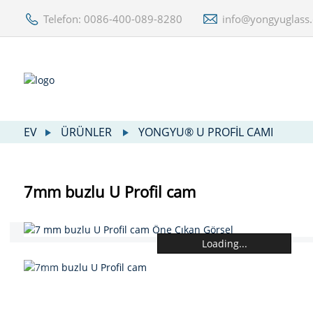
Telefon: 0086-400-089-8280
info@yongyuglass
EV
ÜRÜNLER
YONGYU® U PROFIL CAMI
7mm buzlu U Profil cam
Loading...