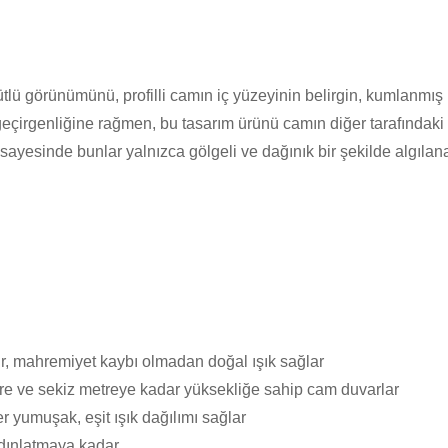
ü görünümünü, profilli camın iç yüzeyinin belirgin, kumlanmış (
ık geçirgenliğine rağmen, bu tasarım ürünü camın diğer tarafındak
i sayesinde bunlar yalnızca gölgeli ve dağınık bir şekilde algılan
irir, mahremiyet kaybı olmadan doğal ışık sağlar
ere ve sekiz metreye kadar yüksekliğe sahip cam duvarlar
r yumuşak, eşit ışık dağılımı sağlar
dınlatmaya kadar