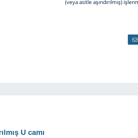
(veya asitle aşındırılmış) işlen
rılmış U camı