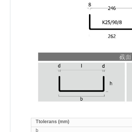
T
tolerans (mm)
b