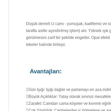
Düşük demirli U camı - yumuşak, kadifemsi ve sütl
tarafta asitle aşındırılmış işlem) alır. Yüksek ış
görülmesini zarif bir şekilde engeller. Opal efekt
lekeler halinde birleşir.
Avantajları:
Gün Işığı: Işığı dağıtır ve parlamayı en aza ind
Büyük Açıklıklar: Yatay olarak sınırsız mesafel
Zarafet: Camdan cama köşeler ve kıvrımlı eğrile
Çok Yönlülük: Cephelerden iç bölmelere ve ay