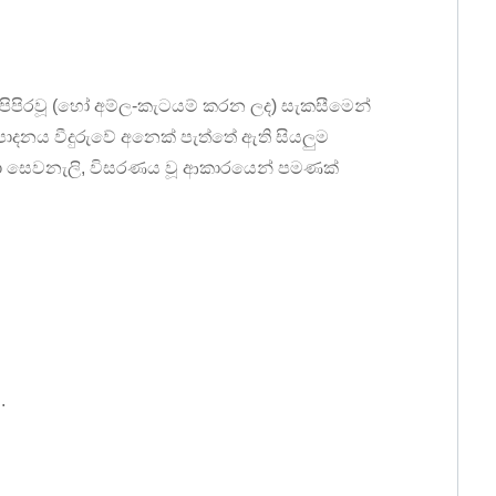
ි පිපිරවූ (හෝ අම්ල-කැටයම් කරන ලද) සැකසීමෙන්
්පාදනය වීදුරුවේ අනෙක් පැත්තේ ඇති සියලුම
 ඒවා සෙවනැලි, විසරණය වූ ආකාරයෙන් පමණක්
.