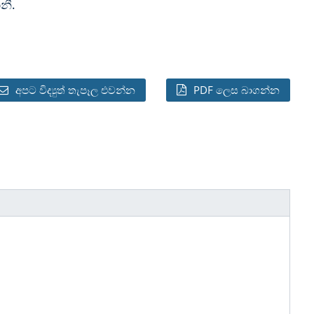
නී.
අපට විද්‍යුත් තැපෑල එවන්න
PDF ලෙස බාගන්න