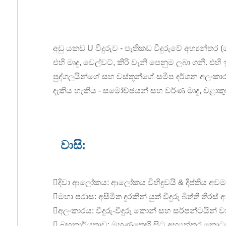
අඩු යකඩ U වීදුරුව - පැතිකඩ වීදුරුවේ අභ්‍යන්
එහි මෘදු, වෙල්වට්, කිරි වැනි පෙනුම ලබා ගනී. 
පුද්ගලයින්ගේ සහ වස්තූන්ගේ සමීප දර්ශන අලංක
දැකිය හැකිය - සමෝච්ඡයන් සහ වර්ණ මෘදු, වළාකු
වාසි:
දිවා ආලෝකය: ආලෝකය විහිදුවයි & දීප්තිය අ
මහා පරාස: අසීමිත දුරකින් යුත් වීදුරු බිත්ති තිර
අලංකාරය: වීදුරු-වීදුරු කොන් සහ සර්පන්ටයින් වක
 බහුකාර්යතාව: මුහුණතෙහි සිට අභ්‍යන්තර ක