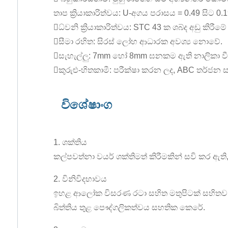
තාප ක්‍රියාකාරිත්වය: U-අගය පරාසය = 0.49 සිට 0
ධ්වනි ක්‍රියාකාරිත්වය: STC 43 ක ශබ්ද අඩු කිරී
සීමා රහිත: සිරස් ලෝහ ආධාරක අවශ්‍ය නොවේ.
සැහැල්ලු: 7mm හෝ 8mm ඝනකම ඇති නාලිකා වීද
කුරුළු-හිතකාමී: පරීක්ෂා කරන ලද, ABC තර්ජන
විශේෂාංග
1. ශක්තිය
කල්පවත්නා වයර් ශක්තිමත් කිරීමකින් සවි කර ඇති
2. විනිවිදභාවය
ඉහළ ආලෝක විසරණ රටා සහිත මතුපිටක් සහිතව, 
බිත්තිය තුළ පෞද්ගලිකත්වය සහතික කෙරේ.