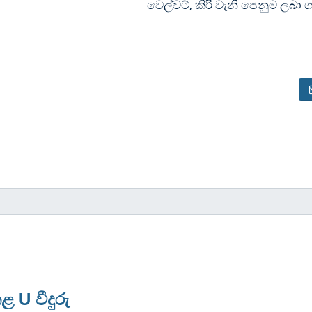
වෙල්වට්, කිරි වැනි පෙනුම ලබා ග
ළ U වීදුරු