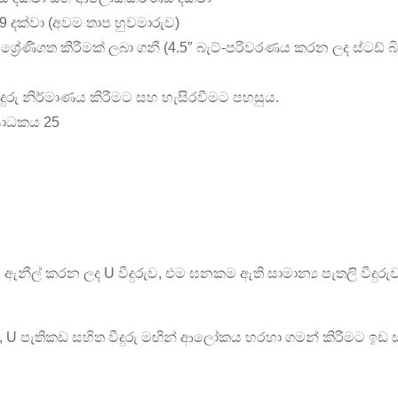
.19 දක්වා (අවම තාප හුවමාරුව)
මේ ශ්‍රේණිගත කිරීමක් ලබා ගනී (4.5″ බැට්-පරිවරණය කරන ලද ස්ටඩ් 
ුරු නිර්මාණය කිරීමට සහ හැසිරවීමට පහසුය.
 සාධකය 25
, ඇනීල් කරන ලද U වීදුරුව, එම ඝනකම ඇති සාමාන්‍ය පැතලි වීදුර
U පැතිකඩ සහිත වීදුරු මඟින් ආලෝකය හරහා ගමන් කිරීමට ඉඩ ස