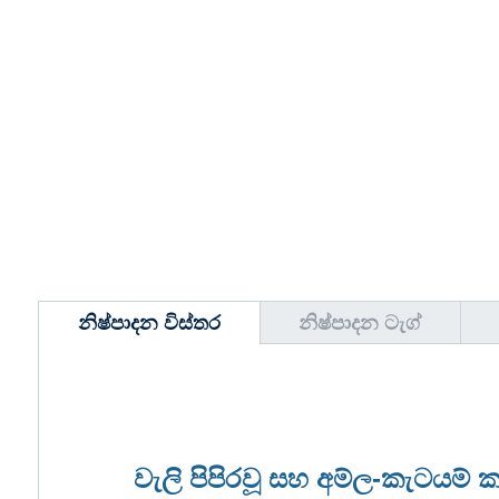
නිෂ්පාදන විස්තර
නිෂ්පාදන ටැග්
වැලි පිපිරවූ සහ අම්ල-කැටයම් ක