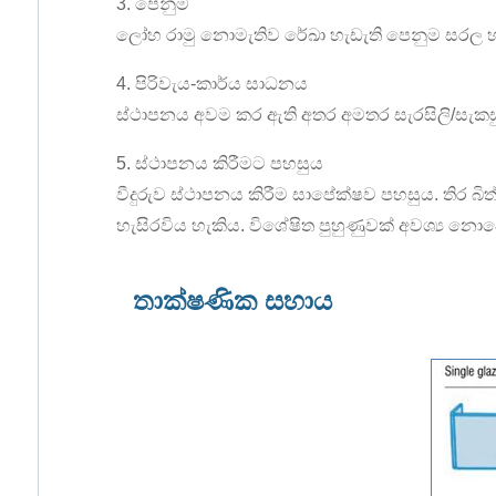
3. පෙනුම
ලෝහ රාමු නොමැතිව රේඛා හැඩැති පෙනුම සරල හා නවී
4. පිරිවැය-කාර්ය සාධනය
ස්ථාපනය අවම කර ඇති අතර අමතර සැරසිලි/සැකසුම
5. ස්ථාපනය කිරීමට පහසුය
වීදුරුව ස්ථාපනය කිරීම සාපේක්ෂව පහසුය. තිර බි
හැසිරවිය හැකිය. විශේෂිත පුහුණුවක් අවශ්‍ය නො
තාක්ෂණික සහාය