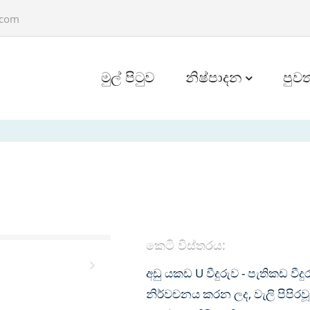
.com
මුල් පිටුව
නිෂ්පාදන
පුවත
කෙටි විස්තරය:
අඩු යකඩ U වීදුරුව - පැතිකඩ වීද
නිර්වචනය කරන ලද, වැලි පිපිරව