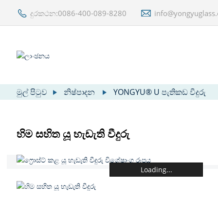
දුරකථන:0086-400-089-8280
info@yongyuglass
මුල් පිටුව
නිෂ්පාදන
YONGYU® U පැතිකඩ වීදුරු
හිම සහිත යූ හැඩැති වීදුරු
Loading...