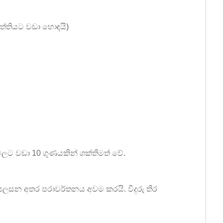
බිත්තියට වඩා හොඳයි)
ුවලට වඩා 10 ගුණයකින් ශක්තිමත් වේ.
ලසන අතර පරාවර්තනය අවම කරයි. වීදුරු තිර