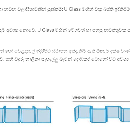
න විලාසිතාවකින් යුක්තයි; U Glass මඟින් වක්‍ර බිත්ති ඉදිකිර
් අවශ්‍ය නොවේ. U Glass මඟින් වේගවත් හා පහසු නඩත්තුවක් සහ
ත්ති හෝ වෙළඳසැල් ඉදිරිපිට ස්ථාපන අත්දැකීම් ඇති ඕනෑම දක්ෂ වා
වේ. තනි වීදුරු නාලිකා සැහැල්ලු බැවින් දොඹකර බොහෝ විට අවශ්