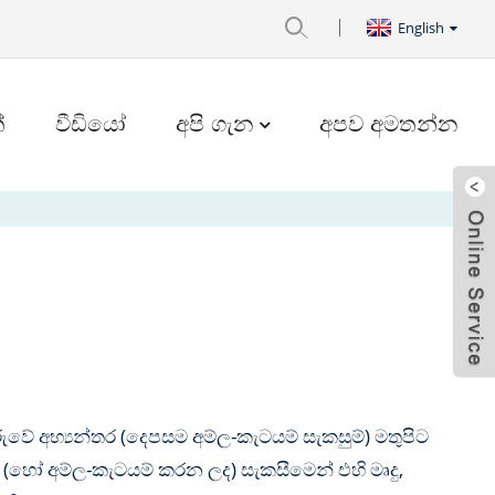
English
්
වීඩියෝ
අපි ගැන
අපව අමතන්න
ුරුවේ අභ්‍යන්තර (දෙපසම අම්ල-කැටයම් සැකසුම්) මතුපිට
ූ (හෝ අම්ල-කැටයම් කරන ලද) සැකසීමෙන් එහි මෘදු,