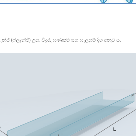
න්ජ් (ෆ්ලැන්ජ්) උස, වීදුරු ඝණකම සහ සැලසුම් දිග අනුව ය.