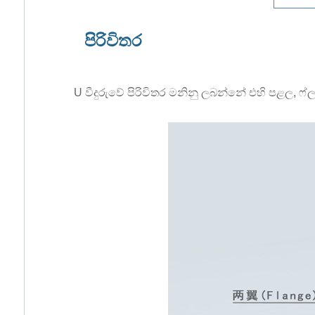
පිරිවිතර
U වීදුරුවේ පිරිවිතර මනිනු ලබන්නේ එහි පළල, ෆ්ලැ