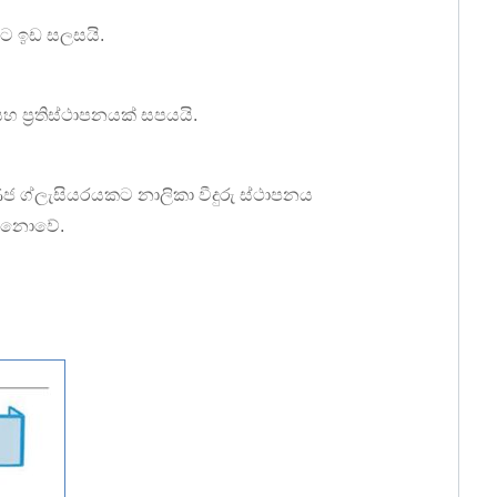
ීමට ඉඩ සලසයි.
 ප්‍රතිස්ථාපනයක් සපයයි.
ණිජ ග්ලැසියරයකට නාලිකා වීදුරු ස්ථාපනය
‍ය නොවේ.