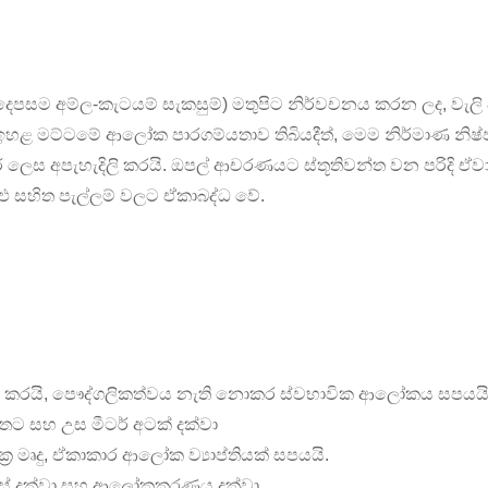
තර (දෙපසම අම්ල-කැටයම් සැකසුම්) මතුපිට නිර්වචනය කරන ලද, වැල
එහි ඉහළ මට්ටමේ ආලෝක පාරගම්යතාව තිබියදීත්, මෙම නිර්මාණ නිෂ
ාර ලෙස අපැහැදිලි කරයි. ඔපල් ආචරණයට ස්තූතිවන්ත වන පරිදි
ළු සහිත පැල්ලම් වලට ඒකාබද්ධ වේ.
වම කරයි, පෞද්ගලිකත්වය නැති නොකර ස්වභාවික ආලෝකය සපයයි
ස් අතට සහ උස මීටර් අටක් දක්වා
්‍ර මෘදු, ඒකාකාර ආලෝක ව්‍යාප්තියක් සපයයි.
ොටස් දක්වා සහ ආලෝකකරණය දක්වා