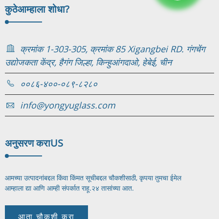
कुठे
आम्हाला शोधा?
क्रमांक 1-303-305, क्रमांक 85 Xigangbei RD. गंगचेंग
उद्योजकता केंद्र, हैगंग जिल्हा, किन्हुआंगदाओ, हेबेई, चीन
००८६-४००-०८९-८२८०
info@yongyuglass.com
अनुसरण करा
US
आमच्या उत्पादनांबद्दल किंवा किंमत सूचीबद्दल चौकशीसाठी, कृपया तुमचा ईमेल
आम्हाला द्या आणि आम्ही संपर्कात राहू.
२४ तासांच्या आत.
आता चौकशी करा