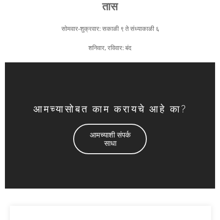
तास
सोमवार-शुक्रवार: सकाळी ९ ते संध्याकाळी ६
शनिवार, रविवार: बंद
आमच्यासोबत काम करायचे आहे का?
आमच्याशी संपर्क
साधा