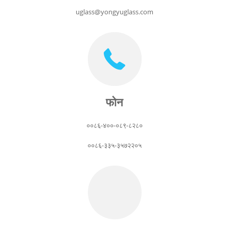
uglass@yongyuglass.com
फोन
००८६-४००-०८९-८२८०
००८६-३३५-३५७२२०५