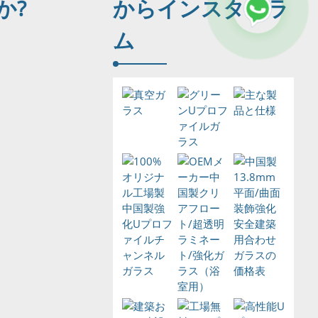
か?
から
インスタグラ
ム