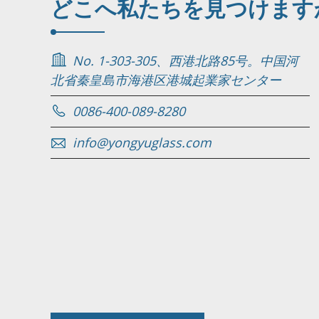
どこへ
私たちを見つけます
No. 1-303-305、西港北路85号。中国河
北省秦皇島市海港区港城起業家センター
0086-400-089-8280
info@yongyuglass.com